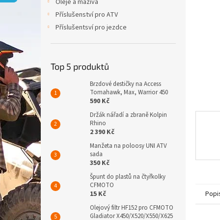
p
Oleje a maziva
a
Příslušenství pro ATV
n
Příslušentsví pro jezdce
e
l
Top 5 produktů
Brzdové destičky na Access
Tomahawk, Max, Warrior 450
590 Kč
Držák nářadí a zbraně Kolpin
Rhino
2 390 Kč
Manžeta na poloosy UNI ATV
sada
350 Kč
Špunt do plastů na čtyřkolky
CFMOTO
Popi
15 Kč
Olejový filtr HF152 pro CFMOTO
Gladiator X450/X520/X550/X625