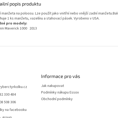
ailní popis produktu
í manžeta na poloosu. Lze použít jako vnitřní nebo vnější zadní manžetu.Bal
huje 1 ks manžetu, vazelínu a stahovací pásek. Vyrobeno v USA.
né pro modely:
Am Maverick 1000 2013
Informace pro vás
Jak nakupovat
vyberctyrkolku.cz
Podmínky nákupu Essox
82 330 484
Obchodní podmínky
08 508 306
lky na facebooku
o_group