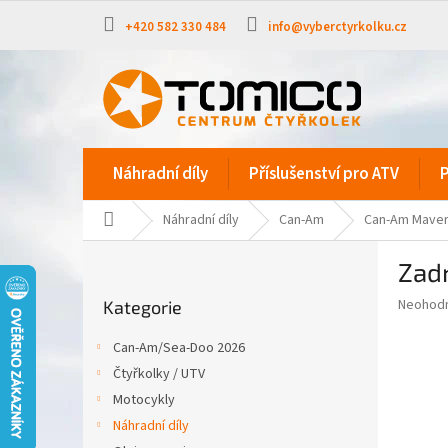
Přejít
na
+420 582 330 484
info@vyberctyrkolku.cz
obsah
Náhradní díly
Příslušenství pro ATV
P
Domů
Náhradní díly
Can-Am
Can-Am Maver
P
Zadn
o
Přeskočit
s
Průměr
Neohod
Kategorie
kategorie
t
hodnoce
r
produkt
Can-Am/Sea-Doo 2026
a
je
Čtyřkolky / UTV
0,0
n
z
Motocykly
n
5
í
Náhradní díly
hvězdič