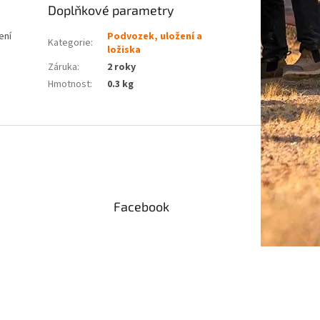
Doplňkové parametry
ení
Podvozek, uložení a
Kategorie
:
ložiska
Záruka
:
2 roky
Hmotnost
:
0.3 kg
Facebook