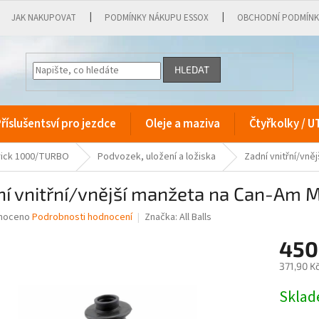
JAK NAKUPOVAT
PODMÍNKY NÁKUPU ESSOX
OBCHODNÍ PODMÍN
HLEDAT
říslušentsví pro jezdce
Oleje a maziva
Čtyřkolky / U
ick 1000/TURBO
Podvozek, uložení a ložiska
Zadní vnitřní/vně
í vnitřní/vnější manžeta na Can-Am 
né
noceno
Podrobnosti hodnocení
Značka:
All Balls
ní
450
u
371,90 K
Měrná
Skla
cena:
ek.