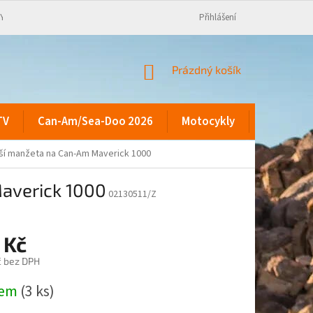
KY
Přihlášení
NÁKUPNÍ
Prázdný košík
KOŠÍK
TV
Can-Am/Sea-Doo 2026
Motocykly
Kontakty
jší manžeta na Can-Am Maverick 1000
Maverick 1000
02130511/Z
 Kč
č bez DPH
dem
(3 ks)