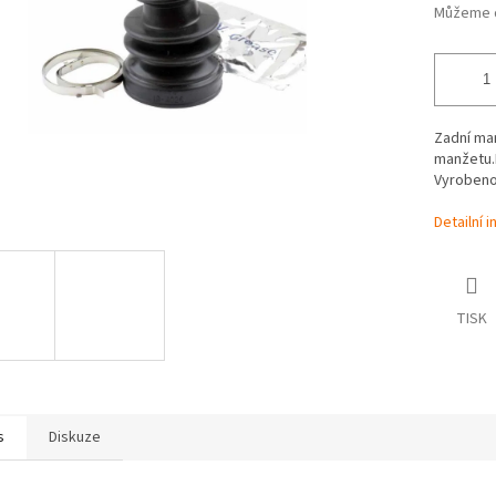
Můžeme d
Zadní man
manžetu.B
Vyrobeno
Detailní 
TISK
s
Diskuze