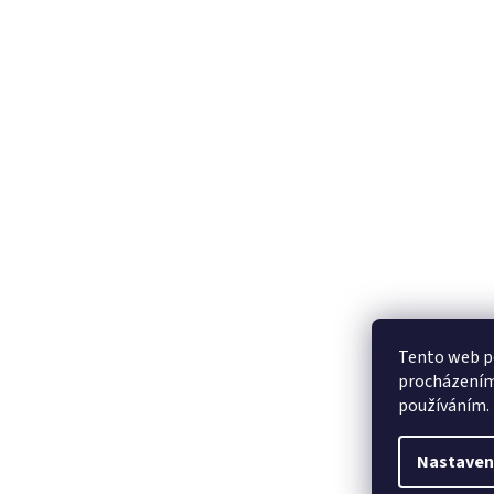
Tento web po
procházením 
používáním.
Nastaven