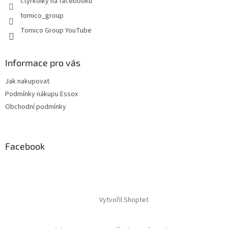
čtyřkolky na facebooku
v
tomico_group
ý
p
Tomico Group YouTube
i
s
u
Informace pro vás
Jak nakupovat
Podmínky nákupu Essox
Obchodní podmínky
Facebook
Vytvořil Shoptet