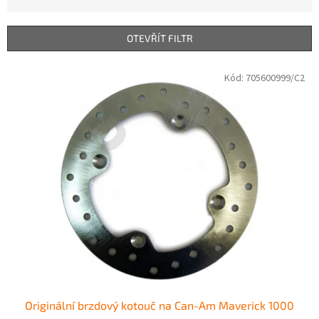
z
e
n
OTEVŘÍT FILTR
í
p
V
Kód:
705600999/C2
r
ý
o
p
d
i
u
s
k
p
t
r
ů
o
d
u
k
t
ů
Originální brzdový kotouč na Can-Am Maverick 1000