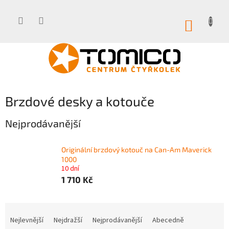
Přejít
na
obsah
NÁKUP
KOŠÍK
Brzdové desky a kotouče
Nejprodávanější
Originální brzdový kotouč na Can-Am Maverick
1000
10 dní
1 710 Kč
Ř
a
Nejlevnější
Nejdražší
Nejprodávanější
Abecedně