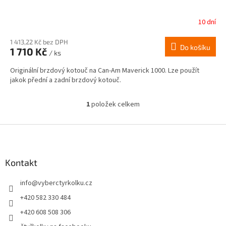
10 dní
1 413,22 Kč bez DPH
Do košíku
1 710 Kč
/ ks
Originální brzdový kotouč na Can-Am Maverick 1000. Lze použít
jakok přední a zadní brzdový kotouč.
1
položek celkem
O
v
l
Z
á
á
d
p
a
a
Kontakt
c
t
í
info
@
vyberctyrkolku.cz
í
p
r
+420 582 330 484
v
+420 608 508 306
k
y