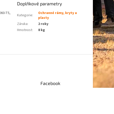
Doplňkové parametry
060-T5,
Ochranné rámy, kryty a
Kategorie
:
plasty
Záruka
:
2 roky
Hmotnost
:
8 kg
Facebook