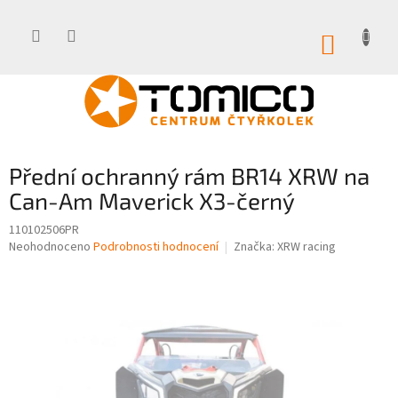
Přejít
na
obsah
NÁKUP
KOŠÍK
Přední ochranný rám BR14 XRW na
Can-Am Maverick X3-černý
110102506PR
Průměrné
Neohodnoceno
Podrobnosti hodnocení
Značka:
XRW racing
hodnocení
produktu
je
0,0
z
5
hvězdiček.