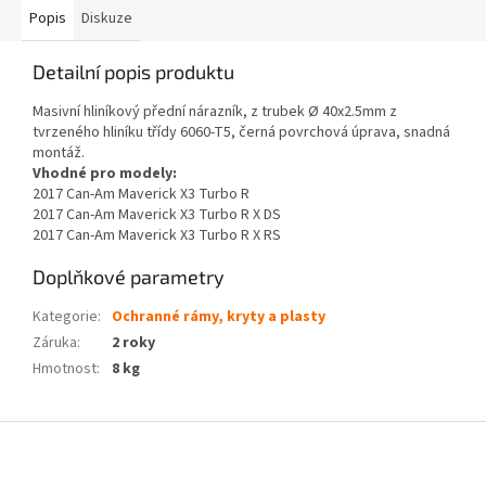
Popis
Diskuze
Detailní popis produktu
Masivní hliníkový přední nárazník, z trubek Ø 40x2.5mm z
tvrzeného hliníku třídy 6060-T5, černá povrchová úprava, snadná
montáž.
Vhodné pro modely:
2017 Can-Am Maverick X3 Turbo R
2017 Can-Am Maverick X3 Turbo R X DS
2017 Can-Am Maverick X3 Turbo R X RS
Doplňkové parametry
Kategorie
:
Ochranné rámy, kryty a plasty
Záruka
:
2 roky
Hmotnost
:
8 kg
Z
á
p