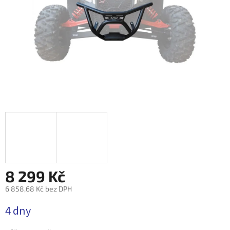
8 299 Kč
6 858,68 Kč bez DPH
Měrná
4 dny
cena: