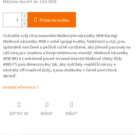
Můžeme doručit do:
14.8.2026
Přidat do košíku
Ochraňte svůj stroj masivními hliníkovými nárazníky XRW Racing!
Hliníkové n
árazníky XRW v sobě spojují kvalitu, funkčnost a styl,
jsou
optimálně navržené a pečlivě ručně vyrobené, aby přesně pasovaly na
váš stroj pro snadnou a bezproblémovou montáž. Hliníkové n
árazníky
XRW
BR14 z extrémně pevné tvrzené letecké hliníkové slitiny třídy
6060-T5 jsou dimenzovány tak, aby vydržely i nejtěžší nárazy a
nástrahy off-roadové jízdy, a jsou dodávány v černé povrchové
úpravě.
Detailní informace
ZEPTAT SE
HLÍDAT
SDÍLET