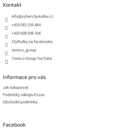
a
Kontakt
t
info
@
vyberctyrkolku.cz
í
+420 582 330 484
+420 608 508 306
čtyřkolky na facebooku
tomico_group
Tomico Group YouTube
Informace pro vás
Jak nakupovat
Podmínky nákupu Essox
Obchodní podmínky
Facebook