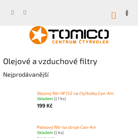
Přejít
na
obsah
NÁKUP
KOŠÍK
Olejové a vzduchové filtry
Nejprodávanější
Olejový filtr HF152 na čtyřkolky Can-Am
Skladem
(17 ks)
199 Kč
Palivový filtr na stroje Can-Am
Skladem
(1 ks)