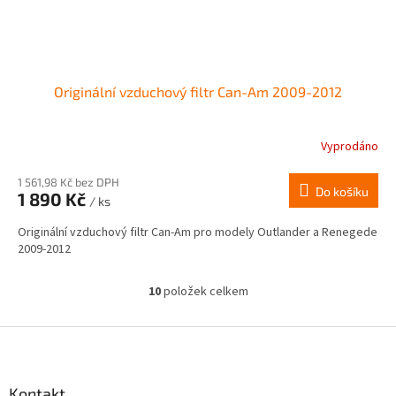
Originální vzduchový filtr Can-Am 2009-2012
Vyprodáno
1 561,98 Kč bez DPH
Do košíku
1 890 Kč
/ ks
Originální vzduchový filtr Can-Am pro modely Outlander a Renegede
2009-2012
10
položek celkem
O
v
l
Z
á
á
d
p
a
a
Kontakt