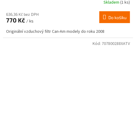
Skladem
(1 ks)
636,36 Kč bez DPH
Do košíku
770 Kč
/ ks
Originální vzduchový filtr Can-Am modely do roku 2008
Kód:
707800288XATV