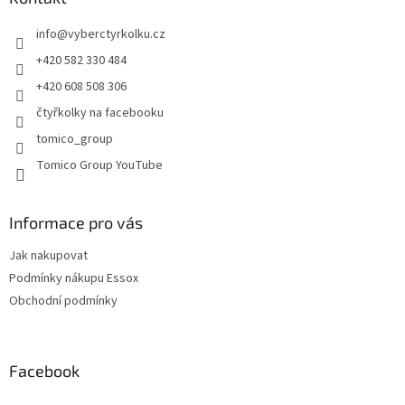
c
t
í
info
@
vyberctyrkolku.cz
í
p
r
+420 582 330 484
v
+420 608 508 306
k
y
čtyřkolky na facebooku
v
tomico_group
ý
p
Tomico Group YouTube
i
s
u
Informace pro vás
Jak nakupovat
Podmínky nákupu Essox
Obchodní podmínky
Facebook