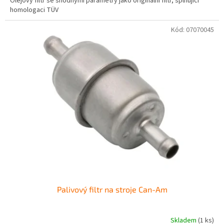
Olejový filtr se shodnými parametry jako originální filtr, splňující
homologaci TÜV
Kód:
07070045
Palivový filtr na stroje Can-Am
Skladem
(1 ks)
Průměrné