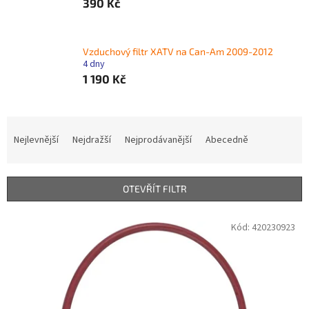
390 Kč
Vzduchový filtr XATV na Can-Am 2009-2012
4 dny
1 190 Kč
Ř
a
Nejlevnější
Nejdražší
Nejprodávanější
Abecedně
z
e
n
OTEVŘÍT FILTR
í
p
V
Kód:
420230923
r
ý
o
p
d
i
u
s
k
p
t