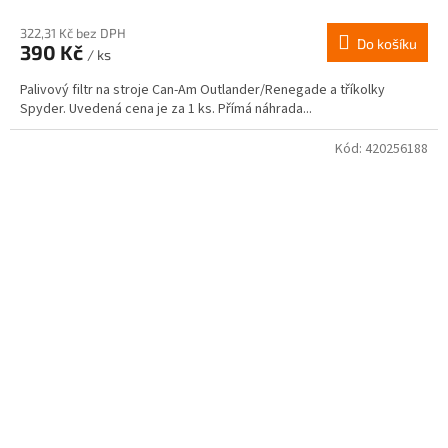
hodnocení
produktu
322,31 Kč bez DPH
Do košíku
390 Kč
je
/ ks
4,0
Palivový filtr na stroje Can-Am Outlander/Renegade a tříkolky
z
Spyder. Uvedená cena je za 1 ks. Přímá náhrada...
5
hvězdiček.
Kód:
420256188