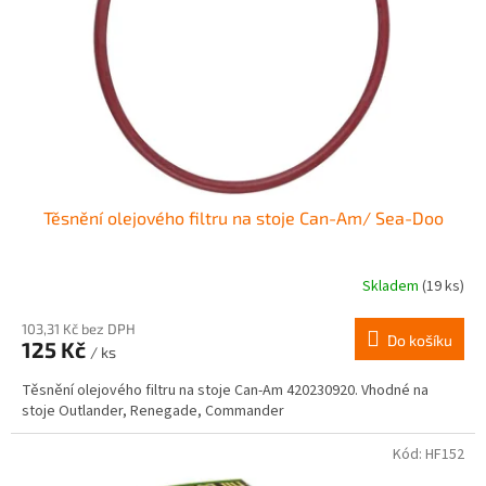
r
ů
o
d
u
k
t
ů
Těsnění olejového filtru na stoje Can-Am/ Sea-Doo
Skladem
(19 ks)
103,31 Kč bez DPH
Do košíku
125 Kč
/ ks
Těsnění olejového filtru na stoje Can-Am 420230920. Vhodné na
stoje Outlander, Renegade, Commander
Kód:
HF152