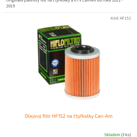
Originální palivový filtr na čtyřkolky a UTV Can-Am od roku 2012 -
z
2019
5
hvězdiček.
Kód:
HF152
Olejový filtr HF152 na čtyřkolky Can-Am
Skladem
(3 ks)