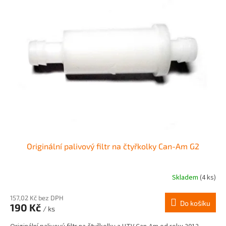
Originální palivový filtr na čtyřkolky Can-Am G2
Skladem
(4 ks)
Průměrné
hodnocení
produktu
157,02 Kč bez DPH
Do košíku
190 Kč
je
/ ks
2,5