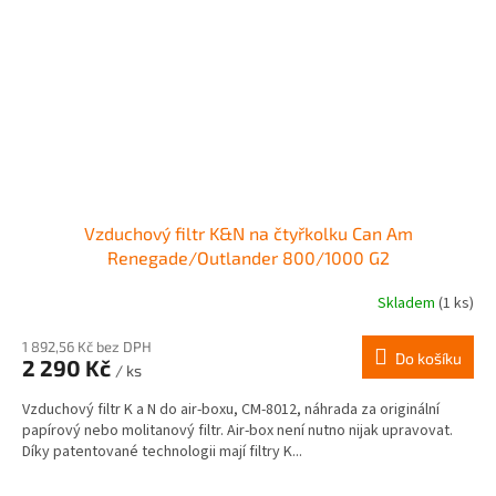
Vzduchový filtr K&N na čtyřkolku Can Am
Renegade/Outlander 800/1000 G2
Skladem
(1 ks)
1 892,56 Kč bez DPH
Do košíku
2 290 Kč
/ ks
Vzduchový filtr K a N do air-boxu, CM-8012, náhrada za originální
papírový nebo molitanový filtr. Air-box není nutno nijak upravovat.
Díky patentované technologii mají filtry K...