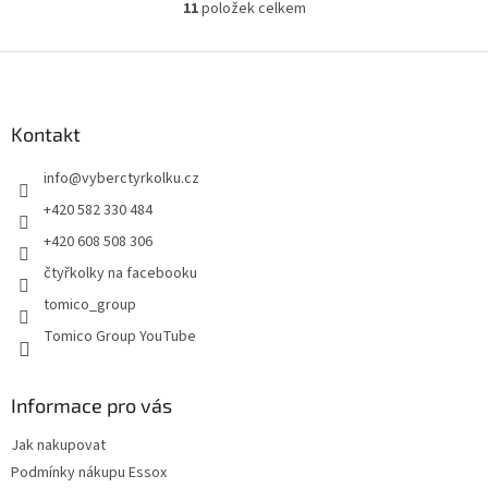
11
položek celkem
O
v
l
Z
á
á
d
p
a
a
Kontakt
c
t
í
info
@
vyberctyrkolku.cz
í
p
r
+420 582 330 484
v
+420 608 508 306
k
y
čtyřkolky na facebooku
v
tomico_group
ý
p
Tomico Group YouTube
i
s
u
Informace pro vás
Jak nakupovat
Podmínky nákupu Essox