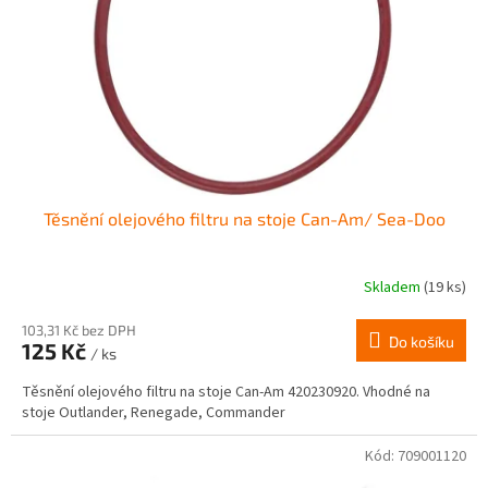
r
ů
o
d
u
k
t
ů
Těsnění olejového filtru na stoje Can-Am/ Sea-Doo
Skladem
(19 ks)
103,31 Kč bez DPH
Do košíku
125 Kč
/ ks
Těsnění olejového filtru na stoje Can-Am 420230920. Vhodné na
stoje Outlander, Renegade, Commander
Kód:
709001120