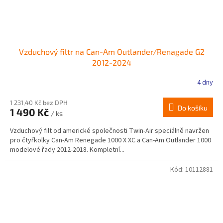
Vzduchový filtr na Can-Am Outlander/Renagade G2
2012-2024
4 dny
1 231,40 Kč bez DPH
Do košíku
1 490 Kč
/ ks
Vzduchový filt od americké společnosti Twin-Air speciálně navržen
pro čtyřkolky Can-Am Renegade 1000 X XC a Can-Am Outlander 1000
modelové řady 2012-2018. Kompletní...
Kód:
10112881