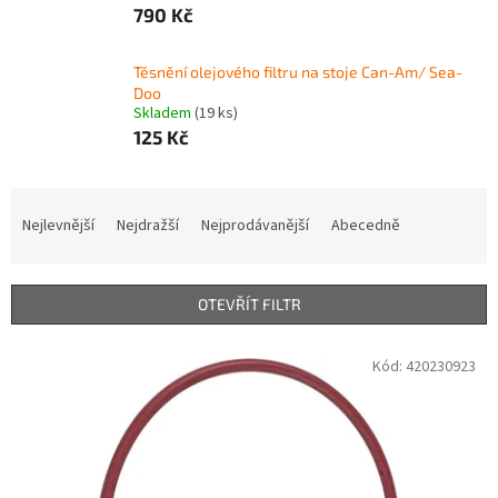
790 Kč
Těsnění olejového filtru na stoje Can-Am/ Sea-
Doo
Skladem
(19 ks)
125 Kč
Ř
a
Nejlevnější
Nejdražší
Nejprodávanější
Abecedně
z
e
n
OTEVŘÍT FILTR
í
p
V
Kód:
420230923
r
ý
o
p
d
i
u
s
k
p
t