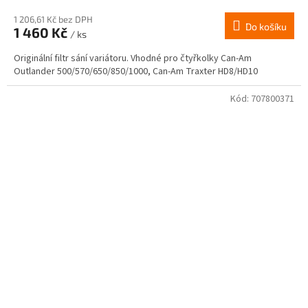
1 206,61 Kč bez DPH
Do košíku
1 460 Kč
/ ks
Originální filtr sání variátoru. Vhodné pro čtyřkolky Can-Am
Outlander 500/570/650/850/1000, Can-Am Traxter HD8/HD10
Kód:
707800371