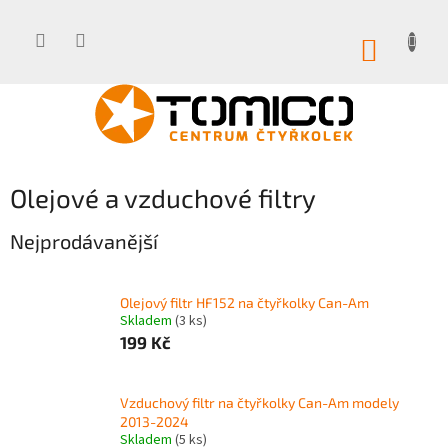
Přejít
na
obsah
NÁKUP
KOŠÍK
Olejové a vzduchové filtry
Nejprodávanější
Olejový filtr HF152 na čtyřkolky Can-Am
Skladem
(3 ks)
199 Kč
Vzduchový filtr na čtyřkolky Can-Am modely
2013-2024
Skladem
(5 ks)