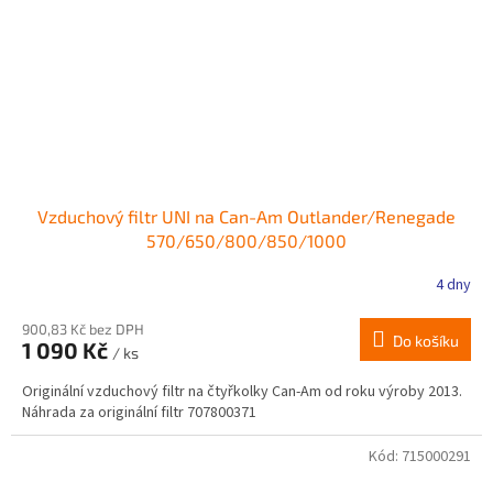
Vzduchový filtr UNI na Can-Am Outlander/Renegade
570/650/800/850/1000
4 dny
900,83 Kč bez DPH
Do košíku
1 090 Kč
/ ks
Originální vzduchový filtr na čtyřkolky Can-Am od roku výroby 2013.
Náhrada za originální filtr 707800371
Kód:
715000291