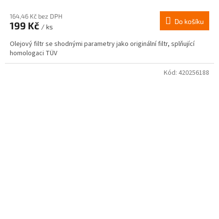
164,46 Kč bez DPH
Do košíku
199 Kč
/ ks
Olejový filtr se shodnými parametry jako originální filtr, splňující
homologaci TÜV
Kód:
420256188