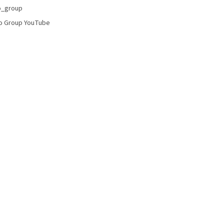
o_group
o Group YouTube