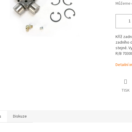
Můžeme d
Kříž zadn
zadního d
stejné. V
R/B
70300
Detailní 
TISK
s
Diskuze