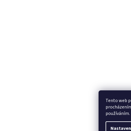
Tento web po
procházením 
používáním.
Nastaven