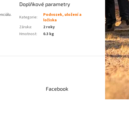
Doplňkové parametry
enciálu.
Podvozek, uložení a
Kategorie
:
ložiska
Záruka
:
2 roky
Hmotnost
:
0.3 kg
Facebook