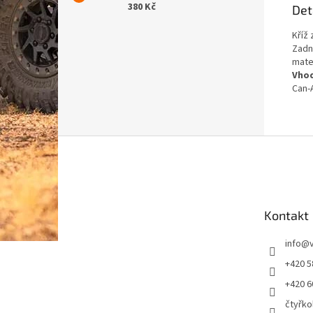
380 Kč
Det
Kříž 
Zadn
mate
Vhod
Can-
Z
á
p
a
t
Kontakt
í
info
@
+420 5
+420 6
čtyřko