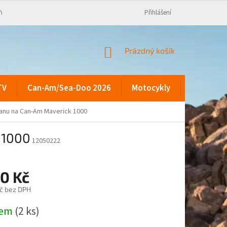
KY
Přihlášení
NÁKUPNÍ
Prázdný košík
KOŠÍK
TV
Can-Am/Sea-Doo 2026
Motocykly
Kontakty
danu na Can-Am Maverick 1000
 1000
12050222
90 Kč
č bez DPH
dem
(2 ks)