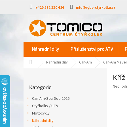
Přejít
na
+420 582 330 484
info@vyberctyrkolku.cz
obsah
Náhradní díly
Příslušenství pro ATV
P
Domů
Náhradní díly
Can-Am
Can-Am Maver
P
Kří
o
Přeskočit
s
Průměr
Neohod
Kategorie
kategorie
t
hodnoce
r
produkt
Can-Am/Sea-Doo 2026
a
je
Čtyřkolky / UTV
0,0
n
z
Motocykly
n
5
í
Náhradní díly
hvězdič