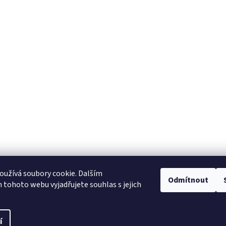
užívá soubory cookie. Dalším
Odmítnout
tohoto webu vyjadřujete souhlas s jejich
í