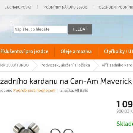
JAK NAKUPOVAT
PODMÍNKY NÁKUPU ESSOX
OBCHODNÍ PODMÍN
HLEDAT
říslušentsví pro jezdce
Oleje a maziva
Čtyřkolky / U
ick 1000/TURBO
Podvozek, uložení a ložiska
Kříž zadního kar
ž zadního kardanu na Can-Am Maverick
né
noceno
Podrobnosti hodnocení
Značka:
All Balls
ní
1 0
u
900,83 K
Měrná
Skla
cena:
ek.