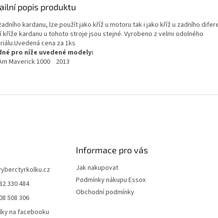
ailní popis produktu
zadního kardanu, lze použít jako kříž u motoru tak i jako kříž u zadního difer
í kříže kardanu u tohoto stroje jsou stejné. Vyrobeno z velmi odolného
riálu.Uvedená cena za 1ks
né pro níže uvedené modely:
Am Maverick 1000 2013
Informace pro vás
Jak nakupovat
vyberctyrkolku.cz
Podmínky nákupu Essox
82 330 484
Obchodní podmínky
08 508 306
lky na facebooku