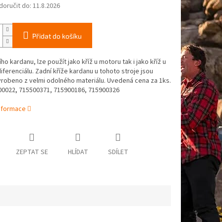
oručit do:
11.8.2026
Přidat do košíku
ího kardanu, lze použít jako kříž u motoru tak i jako kříž u
iferenciálu. Zadní kříže kardanu u tohoto stroje jsou
yrobeno z velmi odolného materiálu. Uvedená cena za 1ks.
0022, 715500371, 715900186, 715900326
informace
ZEPTAT SE
HLÍDAT
SDÍLET