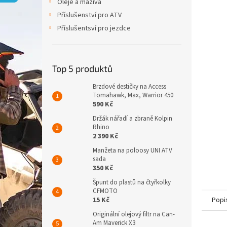
p
Oleje a maziva
a
Příslušenství pro ATV
n
Příslušentsví pro jezdce
e
l
Top 5 produktů
Brzdové destičky na Access
Tomahawk, Max, Warrior 450
590 Kč
Držák nářadí a zbraně Kolpin
Rhino
2 390 Kč
Manžeta na poloosy UNI ATV
sada
350 Kč
Špunt do plastů na čtyřkolky
CFMOTO
15 Kč
Popi
Originální olejový filtr na Can-
Am Maverick X3