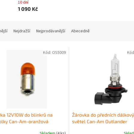
10 dní
1 090 Kč
nější
Nejdražší
Nejprodávanější
Abecedně
Kód:
OS5009
Kód
ka 12V10W do blinkrů na
Žárovka do předních dálkov
kolky Can-Am-oranžová
světel Can-Am Outlander
570/650/850/1000
Skladem
(4 ks)
Skla