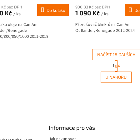
 Kč bez DPH
900,83 Kč bez DPH
Do košíku
Do
90 Kč
1 090 Kč
/ ks
/ ks
tlaku oleje na Can-Am
Přerušovač blinkrů na Can-Am
nder/Renegade
Outlander/Renegade 2012-2024
0/800/850/1000 2011-2018
NAČÍST 18 DALŠÍCH
S
1
4
O
t
r
v
NAHORU
á
l
n
á
k
d
o
a
v
c
á
í
n
p
í
r
Informace pro vás
v
k
Jak nakupovat
y