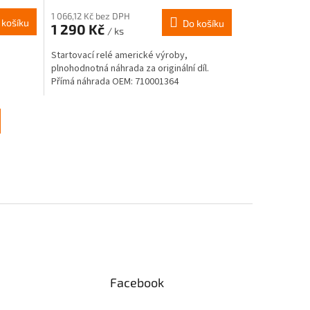
1 066,12 Kč bez DPH
 košíku
Do košíku
1 290 Kč
/ ks
Startovací relé americké výroby,
plnohodnotná náhrada za originální díl.
Přímá náhrada OEM: 710001364
Facebook