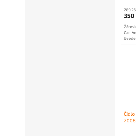
289,26
350
Žárovk
Can-Am
Uveden
Čidlo
2008