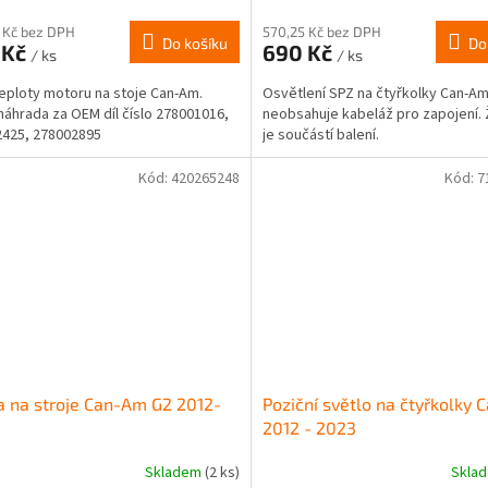
 Kč bez DPH
570,25 Kč bez DPH
Do košíku
Do
 Kč
690 Kč
/ ks
/ ks
teploty motoru na stoje Can-Am.
Osvětlení SPZ na čtyřkolky Can-Am
náhrada za OEM díl číslo 278001016,
neobsahuje kabeláž pro zapojení.
425, 278002895
je součástí balení.
Kód:
420265248
Kód:
7
a na stroje Can-Am G2 2012-
Poziční světlo na čtyřkolky
2012 - 2023
Skladem
(2 ks)
Skla