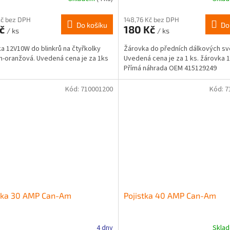
Kč bez DPH
148,76 Kč bez DPH
Do košíku
Do
Kč
180 Kč
/ ks
/ ks
a 12V10W do blinkrů na čtyřkolky
Žárovka do předních dálkových sv
-oranžová. Uvedená cena je za 1ks
Uvedená cena je za 1 ks. žárovka 
Přímá náhrada OEM 415129249
Kód:
710001200
Kód:
7
stka 30 AMP Can-Am
Pojistka 40 AMP Can-Am
4 dny
Skla