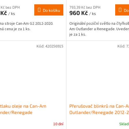
 Kč bez DPH
793,39 Kč bez DPH
Do košíku
Do
 Kč
960 Kč
/ ks
/ ks
 na stroje Can-Am G2 2012-2020.
Originální poziční světlo na čtyřko
á cena je za 1 ks.
Am Outlander a Renegade. Uvede
je za 1 ks.
Kód:
420256915
Kód:
7
 tlaku oleje na Can-Am
Přerušovač blinkrů na Can-
ander/Renegade
Outlander/Renegade 2012-
650/800/850/1000 2011-
10 dní
Skla