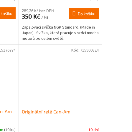
289,26 Kč bez DPH
 košíku
Do košíku
350 Kč
/ ks
Zapalovací svíčka NGK Standard. (Made in
Japan) . Svíčka, která pracuje v srdci mnoha
motorů po celém světě.
15176774
Kód:
715900824
Can-Am
Originální relé Can-Am
em
(10 ks)
10 dní
Průměrné