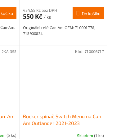
hodnocení
produktu
454,55 Kč bez DPH
 košíku
Do košíku
550 Kč
je
/ ks
4,0
y Can-Am.
Originální relé Can-Am OEM: 710001778,
z
715900824
5
hvězdiček.
:
2KA-398
Kód:
710006717
 Can-Am
Rocker spínač Switch Menu na Can-
Am Outlander 2021-2023
dem
(5 ks)
Skladem
(1 ks)