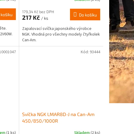
179,34 Kč bez DPH
 košíku
Do košíku
217 Kč
/ ks
ěte.
Zapalovací svíčka japonského výrobce
12V60W.
NGK. Vhodná pro všechny modely čtyřkolek
Can-Am.
10001047
Kód:
93444
Svíčka NGK LMAR8D-J na Can-Am
450/850/1000R
dem
(1 ks)
Skladem
(2 ks)