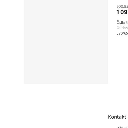
900,83
1 0
Čidlo 
Outla
570/65
Z
á
p
a
t
Kontakt
í