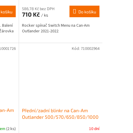
586,78 Kč bez DPH
 košíku
Do košíku
710 Kč
/ ks
. Balení
Rocker spínač Switch Menu na Can-Am
 Žárovka
Outlander 2021-2022
10001726
Kód:
710002964
 Can-Am
Přední/zadní blinkr na Can-Am
Outlander 500/570/650/850/1000
G2 2012-2022
dem
(2 ks)
10 dní