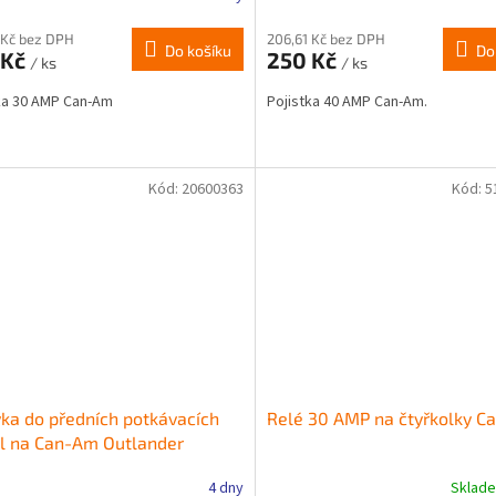
 Kč bez DPH
206,61 Kč bez DPH
Do košíku
Do
 Kč
250 Kč
/ ks
/ ks
ka 30 AMP Can-Am
Pojistka 40 AMP Can-Am.
Kód:
20600363
Kód:
5
ka do předních potkávacích
Relé 30 AMP na čtyřkolky 
l na Can-Am Outlander
650/850/1000
4 dny
Sklad