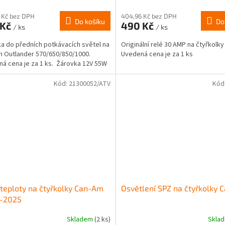
 Kč bez DPH
404,96 Kč bez DPH
Do košíku
Do
 Kč
490 Kč
/ ks
/ ks
a do předních potkávacích světel na
Originální relé 30 AMP na čtyřkolk
 Outlander 570/650/850/1000.
Uvedená cena je za 1 ks
á cena je za 1 ks. Žárovka 12V 55W
Kód:
21300052/ATV
Kód
 teploty na čtyřkolky Can-Am
Osvětlení SPZ na čtyřkolky
-2025
Skladem
(2 ks)
Skla