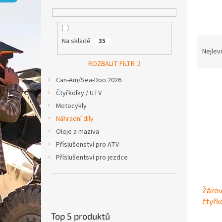
p
a
n
e
Ř
Na skladě
35
l
a
Nejlev
z
ROZBALIT FILTR
e
Can-Am/Sea-Doo 2026
V
n
ý
Čtyřkolky / UTV
í
p
p
Motocykly
i
r
Náhradní díly
s
o
Oleje a maziva
p
d
Příslušenství pro ATV
r
u
Příslušentsví pro jezdce
o
k
d
t
u
ů
Žárov
k
čtyř
t
ů
Top 5 produktů