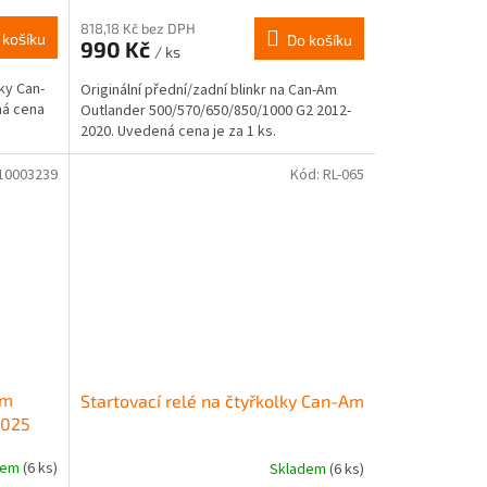
818,18 Kč bez DPH
 košíku
Do košíku
990 Kč
/ ks
lky Can-
Originální přední/zadní blinkr na Can-Am
ná cena
Outlander 500/570/650/850/1000 G2 2012-
2020. Uvedená cena je za 1 ks.
10003239
Kód:
RL-065
Am
Startovací relé na čtyřkolky Can-Am
2025
dem
(6 ks)
Skladem
(6 ks)