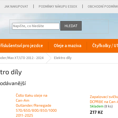
JAK NAKUPOVAT
PODMÍNKY NÁKUPU ESSOX
OBCHODNÍ PODMÍN
HLEDAT
říslušentsví pro jezdce
Oleje a maziva
Čtyřkolky / U
der/Max XT/LTD 2012 - 2024
Elektro díly
tro díly
odávanější
Čidlo tlaku oleje na
Zapalovací svíč
Can-Am
DCPR8E na Can
Outlander/Renegade
Skladem
(8 ks)
570/650/800/850/1000
217 Kč
2011-2025