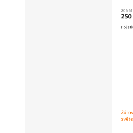
206,61
250
Pojist
Žárov
světe
570/