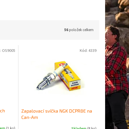
56
položek celkem
:
OS9005
Kód:
4339
ých
Zapalovací svíčka NGK DCPR8E na
Can-Am
dem
(1 ks)
Skladem
(8 ks)