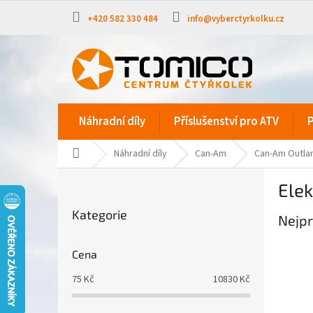
Přejít
na
+420 582 330 484
info@vyberctyrkolku.cz
obsah
Náhradní díly
Příslušenství pro ATV
P
Domů
Náhradní díly
Can-Am
Can-Am Outlan
P
Elek
o
Přeskočit
s
Kategorie
kategorie
Nejpr
t
r
a
Cena
n
75
Kč
10830
Kč
n
í