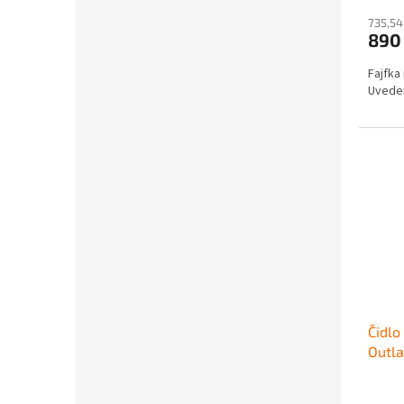
735,54
890
Fajfka
Uveden
Čidlo
Outl
570/
2025