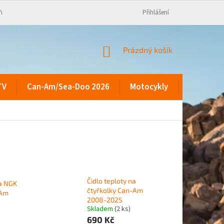
KY
Přihlášení
NÁKUPNÍ
Prázdný košík
KOŠÍK
TV
Can-Am/Sea-Doo 2026
Motocykly
Kontakty
Čidlo teploty na
ka NGK
čtyřkolky Can-Am
-Am
2008-2025
Skladem
(2 ks)
690 Kč