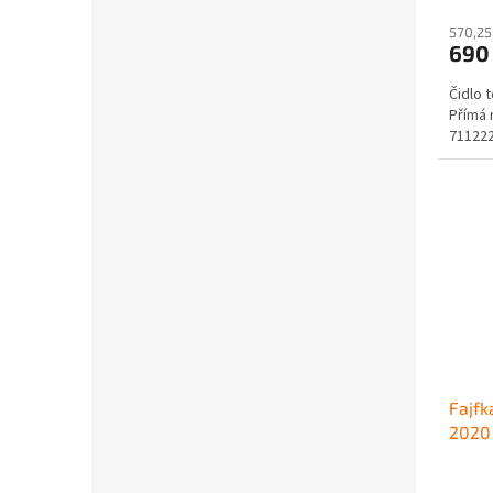
570,25
690
Čidlo 
Přímá 
711222
Fajfk
2020