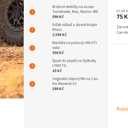
Brzdové destičky na Access
61,98 
Tomahawk, Max, Warrior 450
75 
590 Kč
Držák nářadí a zbraně Kolpin
Žárovk
Rhino
Can-Am
2 390 Kč
Manžeta na poloosy UNI ATV
sada
350 Kč
Špunt do plastů na čtyřkolky
CFMOTO
15 Kč
Originální olejový filtr na Can-
Am Maverick X3
380 Kč
Poji