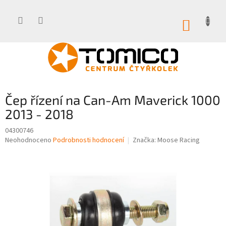
Přejít
na
obsah
NÁKUP
KOŠÍK
Čep řízení na Can-Am Maverick 1000
2013 - 2018
04300746
Průměrné
Neohodnoceno
Podrobnosti hodnocení
Značka:
Moose Racing
hodnocení
produktu
je
0,0
z
5
hvězdiček.