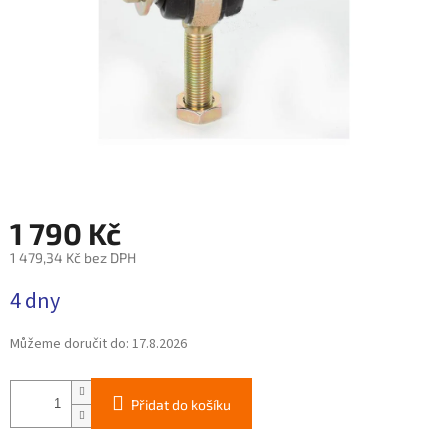
1 790 Kč
1 479,34 Kč bez DPH
Měrná
4 dny
cena:
Můžeme doručit do:
17.8.2026
Přidat do košíku