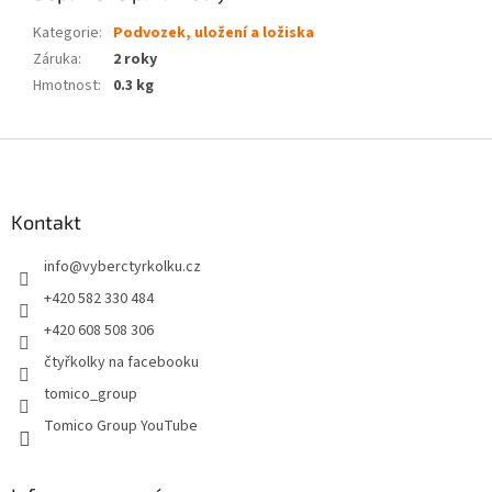
Kategorie
:
Podvozek, uložení a ložiska
Záruka
:
2 roky
Hmotnost
:
0.3 kg
Z
á
p
a
Kontakt
t
info
@
vyberctyrkolku.cz
í
+420 582 330 484
+420 608 508 306
čtyřkolky na facebooku
tomico_group
Tomico Group YouTube