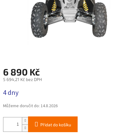
6 890 Kč
5 694,21 Kč bez DPH
Měrná
4 dny
cena:
Můžeme doručit do:
14.8.2026
Přidat do košíku