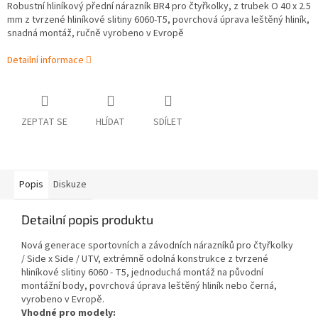
Robustní hliníkový přední nárazník BR4 pro čtyřkolky, z trubek O 40 x 2.5
mm z tvrzené hliníkové slitiny 6060-T5, povrchová úprava leštěný hliník,
snadná montáž, ručně vyrobeno v Evropě
Detailní informace
ZEPTAT SE
HLÍDAT
SDÍLET
Popis
Diskuze
Detailní popis produktu
Nová generace sportovních a závodních nárazníků pro čtyřkolky
/ Side x Side / UTV, extrémně odolná konstrukce z tvrzené
hliníkové slitiny 6060 - T5, jednoduchá montáž na původní
montážní body, povrchová úprava leštěný hliník nebo černá,
vyrobeno v Evropě.
Vhodné pro modely: