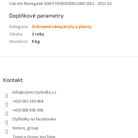
Can-Am Renegade 500/570/650/800/1000 2012 - 2022 G2
Doplňkové parametry
Kategorie
:
Ochranné rámy,kryty a plasty
Záruka
:
2 roky
Hmotnost
:
5 kg
Z
á
p
a
Kontakt
t
info
@
vyberctyrkolku.cz
í
+420 582 330 484
+420 608 508 306
čtyřkolky na facebooku
tomico_group
Tomico Group YouTube