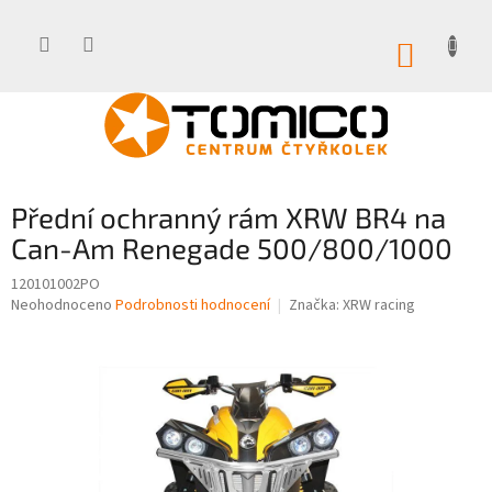
Přejít
na
obsah
NÁKUP
KOŠÍK
Přední ochranný rám XRW BR4 na
Can-Am Renegade 500/800/1000
120101002PO
Průměrné
Neohodnoceno
Podrobnosti hodnocení
Značka:
XRW racing
hodnocení
produktu
je
0,0
z
5
hvězdiček.