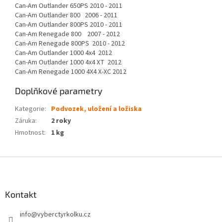
Can-Am Outlander 650PS 2010 - 2011
Can-Am Outlander 800 2006 - 2011
Can-Am Outlander 800PS 2010 - 2011
Can-Am Renegade 800 2007 - 2012
Can-Am Renegade 800PS 2010 - 2012
Can-Am Outlander 1000 4x4 2012
Can-Am Outlander 1000 4x4 XT 2012
Can-Am Renegade 1000 4X4 X-XC 2012
Doplňkové parametry
Kategorie
:
Podvozek, uložení a ložiska
Záruka
:
2 roky
Hmotnost
:
1 kg
Z
á
p
a
Kontakt
t
info
@
vyberctyrkolku.cz
í