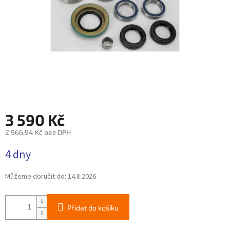
3 590 Kč
2 966,94 Kč bez DPH
Měrná
4 dny
cena:
Můžeme doručit do:
14.8.2026
Přidat do košíku