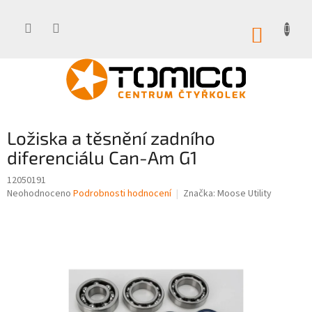
Přejít
na
obsah
NÁKUP
KOŠÍK
Ložiska a těsnění zadního
diferenciálu Can-Am G1
12050191
Průměrné
Neohodnoceno
Podrobnosti hodnocení
Značka:
Moose Utility
hodnocení
produktu
je
0,0
z
5
hvězdiček.