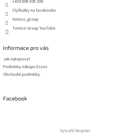
+420 608 508 306
k
y
čtyřkolky na facebooku
v
tomico_group
ý
p
Tomico Group YouTube
i
s
u
Informace pro vás
Jak nakupovat
Podmínky nákupu Essox
Obchodní podmínky
Facebook
Vytvořil Shoptet