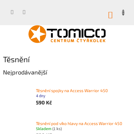
Přejít
na
obsah
NÁKUP
KOŠÍK
Těsnění
Nejprodávanější
Těsnění spojky na Access Warrior 450
4 dny
590 Kč
Těsnění pod víko hlavy na Access Warrior 450
Skladem
(1 ks)