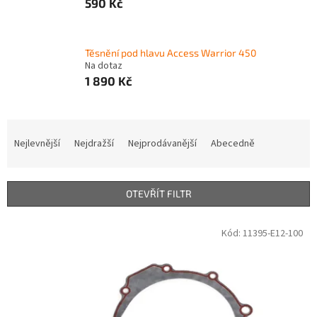
590 Kč
Těsnění pod hlavu Access Warrior 450
Na dotaz
1 890 Kč
Ř
a
Nejlevnější
Nejdražší
Nejprodávanější
Abecedně
z
e
n
OTEVŘÍT FILTR
í
p
V
Kód:
11395-E12-100
r
ý
o
p
d
i
u
s
k
p
t