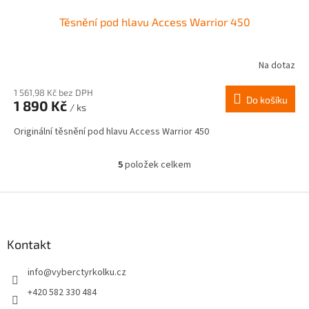
Těsnění pod hlavu Access Warrior 450
Na dotaz
1 561,98 Kč bez DPH
Do košíku
1 890 Kč
/ ks
Originální těsnění pod hlavu Access Warrior 450
5
položek celkem
O
v
l
Z
á
á
d
p
a
a
Kontakt
c
t
í
info
@
vyberctyrkolku.cz
í
p
r
+420 582 330 484
v