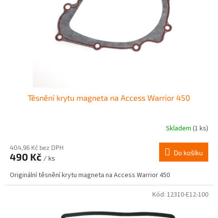
r
ů
o
d
u
k
t
ů
Těsnění krytu magneta na Access Warrior 450
Skladem
(1 ks)
404,96 Kč bez DPH
Do košíku
490 Kč
/ ks
Originální těsnění krytu magneta na Access Warrior 450
Kód:
12310-E12-100