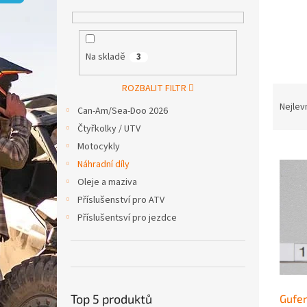
p
a
n
e
Na skladě
3
l
ROZBALIT FILTR
Ř
a
Nejlev
Can-Am/Sea-Doo 2026
z
Čtyřkolky / UTV
e
Motocykly
V
n
ý
Náhradní díly
í
p
p
Oleje a maziva
i
r
Příslušenství pro ATV
s
o
Příslušentsví pro jezdce
p
d
r
u
o
k
d
t
u
ů
Top 5 produktů
Gufer
k