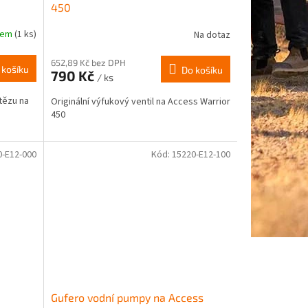
450
dem
(1 ks)
Na dotaz
652,89 Kč bez DPH
 košíku
Do košíku
790 Kč
/ ks
tězu na
Originální výfukový ventil na Access Warrior
450
0-E12-000
Kód:
15220-E12-100
Gufero vodní pumpy na Access