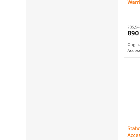
Warri
735,54
890
Origin
Access
Stah
Acce