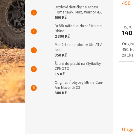
450
t
Brzdové destičky na Access
ů
Tomahawk, Max, Warrior 450
590 Kč
Držák nářadí a zbraně Kolpin
115,70
Rhino
140
2 390 Kč
Origin
Manžeta na poloosy UNI ATV
450. N
sada
350 Kč
za 1ks
Špunt do plastů na čtyřkolky
CFMOTO
15 Kč
Originální olejový filtr na Can-
Am Maverick X3
380 Kč
Origi