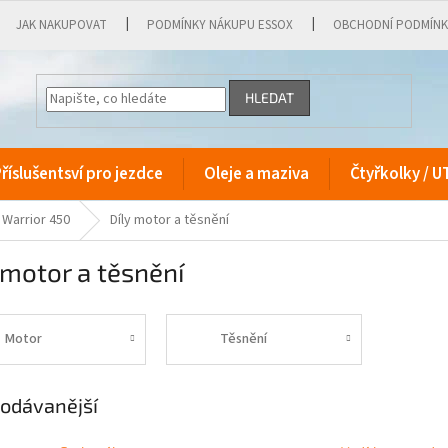
JAK NAKUPOVAT
PODMÍNKY NÁKUPU ESSOX
OBCHODNÍ PODMÍN
HLEDAT
říslušentsví pro jezdce
Oleje a maziva
Čtyřkolky / U
Warrior 450
Díly motor a těsnění
 motor a těsnění
Motor
Těsnění
odávanější