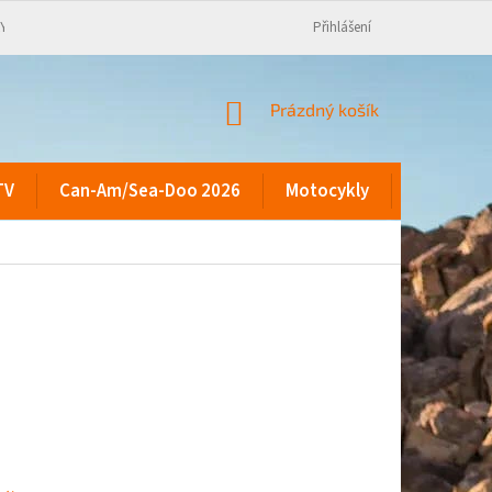
KY
Přihlášení
NÁKUPNÍ
Prázdný košík
KOŠÍK
TV
Can-Am/Sea-Doo 2026
Motocykly
Kontakty