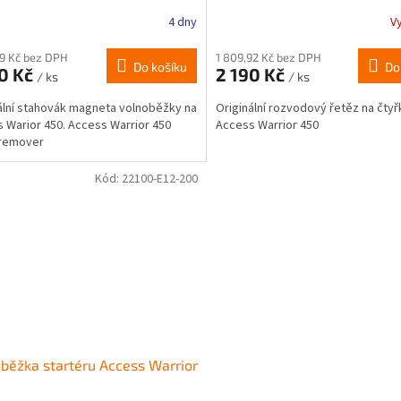
4 dny
V
69 Kč bez DPH
1 809,92 Kč bez DPH
Do košíku
Do
90 Kč
2 190 Kč
/ ks
/ ks
ální stahovák magneta volnoběžky na
Originální rozvodový řetěz na čtyř
 Warior 450. Access Warrior 450
Access Warrior 450
 remover
Kód:
22100-E12-200
běžka startéru Access Warrior