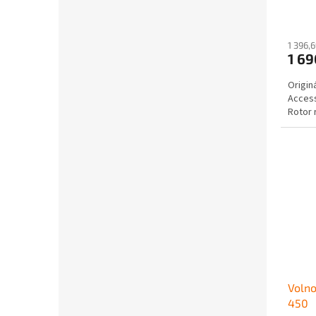
1 396,
1 6
Origin
Access
Rotor
Volno
450