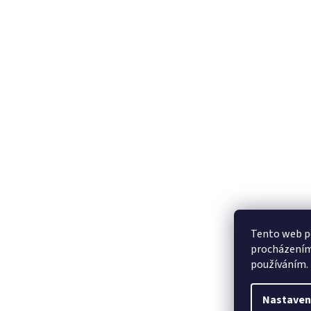
Tento web po
procházením 
používáním.
Nastaven