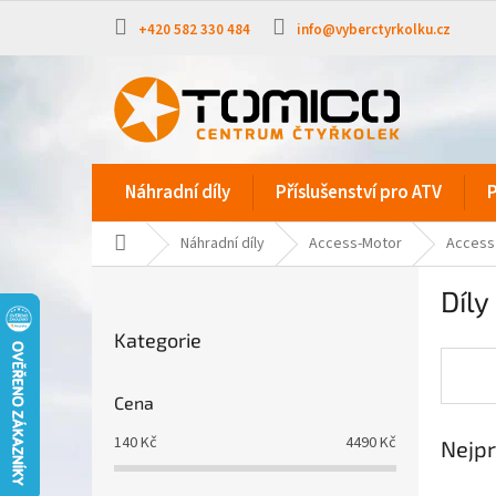
Přejít
na
+420 582 330 484
info@vyberctyrkolku.cz
obsah
Náhradní díly
Příslušenství pro ATV
P
Domů
Náhradní díly
Access-Motor
Access 
P
Díly
o
Přeskočit
s
Kategorie
kategorie
t
r
a
Cena
n
140
Kč
4490
Kč
Nejpr
n
í