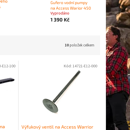
vého
Gufero vodní pumpy
s
na Access Warior 450
Vyprodáno
1 390 Kč
10
položek celkem
3-E12-100
Kód:
14721-E12-000
 na
Výfukový ventil na Access Warrior