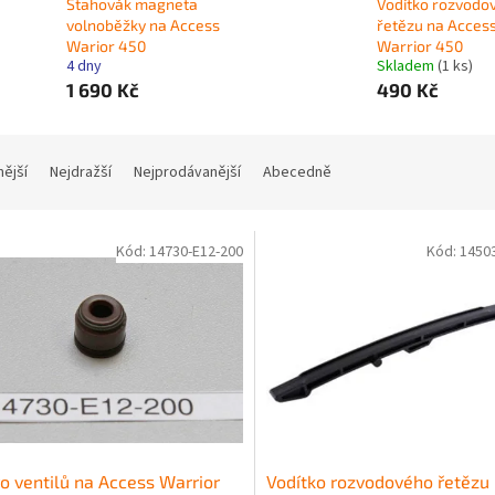
Stahovák magneta
Vodítko rozvodo
volnoběžky na Access
řetězu na Acces
Warior 450
Warrior 450
4 dny
Skladem
(1 ks)
1 690 Kč
490 Kč
nější
Nejdražší
Nejprodávanější
Abecedně
Kód:
14730-E12-200
Kód:
1450
o ventilů na Access Warrior
Vodítko rozvodového řetězu