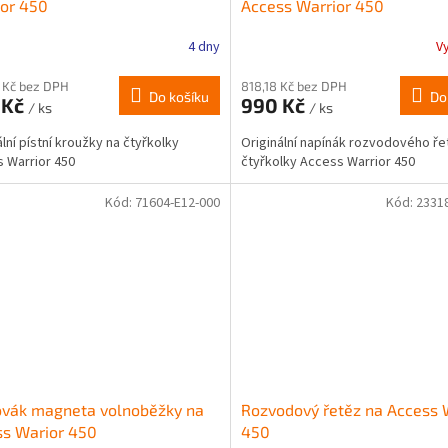
or 450
Access Warrior 450
4 dny
V
 Kč bez DPH
818,18 Kč bez DPH
Do košíku
Do
 Kč
990 Kč
/ ks
/ ks
ální pístní kroužky na čtyřkolky
Originální napínák rozvodového ře
 Warrior 450
čtyřkolky Access Warrior 450
Kód:
71604-E12-000
Kód:
2331
ovák magneta volnoběžky na
Rozvodový řetěz na Access 
ss Warior 450
450