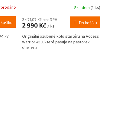
yprodáno
Skladem
(1 ks)
2 471,07 Kč bez DPH
 košíku
Do košíku
2 990 Kč
/ ks
kolky
Originální ozubené kolo startéru na Access
Warrior 450, které pasuje na pastorek
startéru