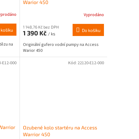
Warior 450
yprodáno
Vyprodáno
1 148,76 Kč bez DPH
 košíku
Do košíku
1 390 Kč
/ ks
tězu na
Originální gufero vodní pumpy na Access
Warior 450
8-E12-000
Kód:
22120-E12-000
Warrior
Ozubené kolo startéru na Access
Warrior 450