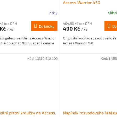
Access Warrior 450
2 dny
Skla
 Kč bez DPH
404,96 Kč bez DPH
Do košíku
Do
 Kč
490 Kč
/ ks
/ ks
ální gufero ventilů na Access Warrior
Originální vodítko rozvodového ře
utné objednat 4ks. Uvedená cena je
Access Warrior 450
.
Kód:
13310-E12-100
Kód:
1455
nální pístní kroužky na Access
Napínák rozvodového řetězu