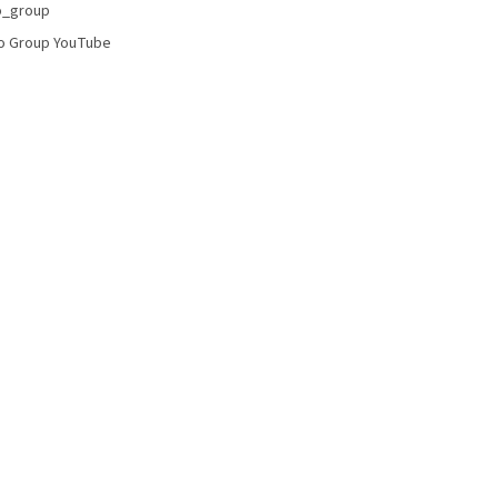
p
o_group
i
o Group YouTube
s
u