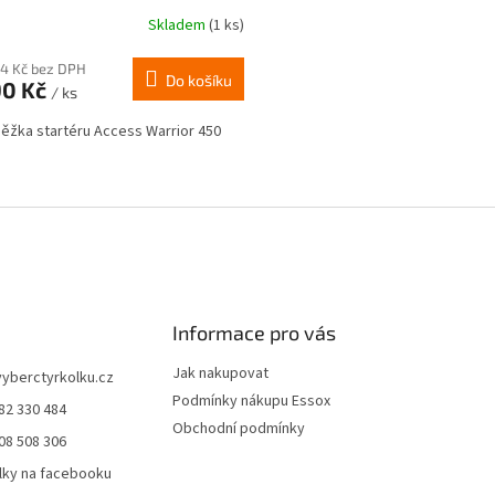
Skladem
(1 ks)
74 Kč bez DPH
Do košíku
90 Kč
/ ks
ěžka startéru Access Warrior 450
O
v
l
á
d
a
c
í
Informace pro vás
p
r
Jak nakupovat
vyberctyrkolku.cz
v
Podmínky nákupu Essox
82 330 484
k
Obchodní podmínky
y
08 508 306
v
lky na facebooku
ý