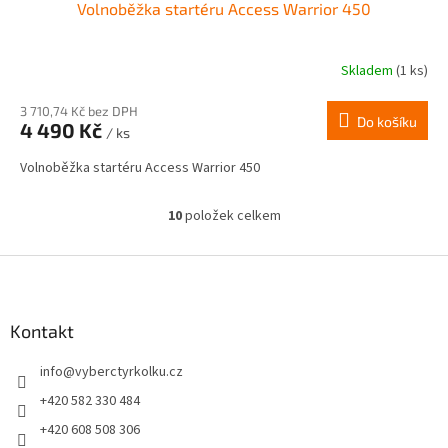
Volnoběžka startéru Access Warrior 450
Skladem
(1 ks)
3 710,74 Kč bez DPH
Do košíku
4 490 Kč
/ ks
Volnoběžka startéru Access Warrior 450
10
položek celkem
O
v
l
Z
á
á
d
p
a
a
Kontakt
c
t
í
info
@
vyberctyrkolku.cz
í
p
r
+420 582 330 484
v
+420 608 508 306
k