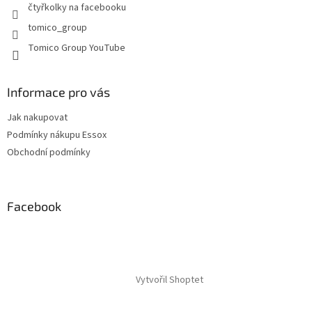
y
čtyřkolky na facebooku
v
tomico_group
ý
p
Tomico Group YouTube
i
s
u
Informace pro vás
Jak nakupovat
Podmínky nákupu Essox
Obchodní podmínky
Facebook
Vytvořil Shoptet