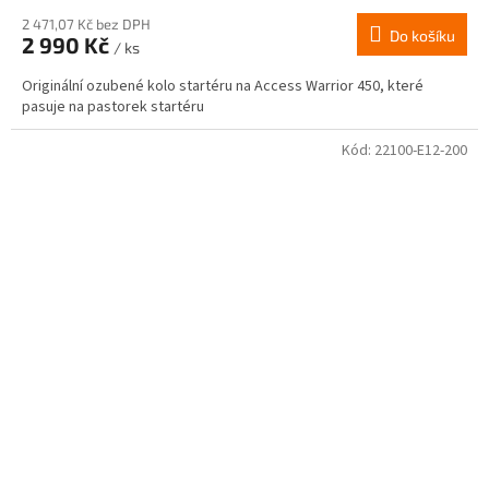
2 471,07 Kč bez DPH
Do košíku
2 990 Kč
/ ks
Originální ozubené kolo startéru na Access Warrior 450, které
pasuje na pastorek startéru
Kód:
22100-E12-200