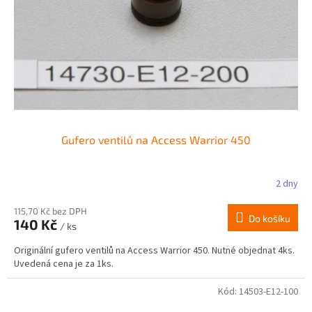
r
ů
o
d
u
k
t
ů
Gufero ventilů na Access Warrior 450
2 dny
115,70 Kč bez DPH
Do košíku
140 Kč
/ ks
Originální gufero ventilů na Access Warrior 450. Nutné objednat 4ks.
Uvedená cena je za 1ks.
Kód:
14503-E12-100