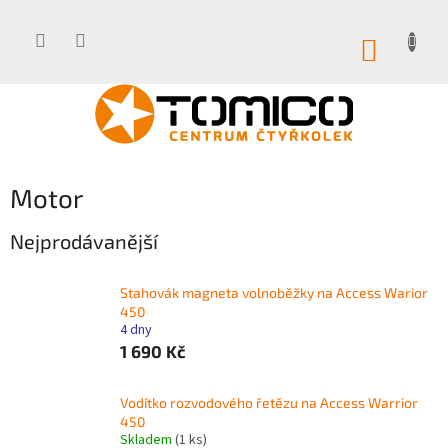
Přejít
na
obsah
NÁKUP
KOŠÍK
Motor
Nejprodávanější
Stahovák magneta volnoběžky na Access Warior
450
4 dny
1 690 Kč
Vodítko rozvodového řetězu na Access Warrior
450
Skladem
(1 ks)