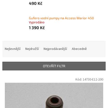
490 Kč
Gufero vodní pumpy na Access Warior 450
Vyprodáno
1 390 Kč
Ř
a
Nejlevnější
Nejdražší
Nejprodávanější
Abecedně
z
e
n
OTEVŘÍT FILTR
í
p
V
Kód:
14730-E12-200
r
ý
o
p
d
i
u
s
k
p
t