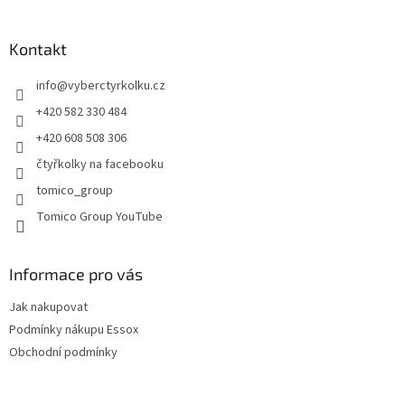
á
á
d
p
a
a
Kontakt
c
t
í
info
@
vyberctyrkolku.cz
í
p
r
+420 582 330 484
v
+420 608 508 306
k
y
čtyřkolky na facebooku
v
tomico_group
ý
p
Tomico Group YouTube
i
s
u
Informace pro vás
Jak nakupovat
Podmínky nákupu Essox
Obchodní podmínky