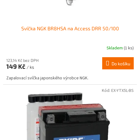
t
ů
Svíčka NGK BR8HSA na Access DRR 50/100
Skladem
(1 ks)
123,14 Kč bez DPH
Do košíku
149 Kč
/ ks
Zapalovací svíčka japonského výrobce NGK.
Kód:
EX-YTX5L-BS