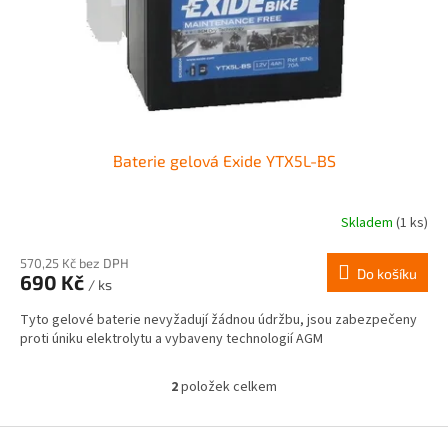
Baterie gelová Exide YTX5L-BS
Skladem
(1 ks)
570,25 Kč bez DPH
Do košíku
690 Kč
/ ks
Tyto gelové baterie nevyžadují žádnou údržbu, jsou zabezpečeny
proti úniku elektrolytu a vybaveny technologií AGM
2
položek celkem
O
v
l
Z