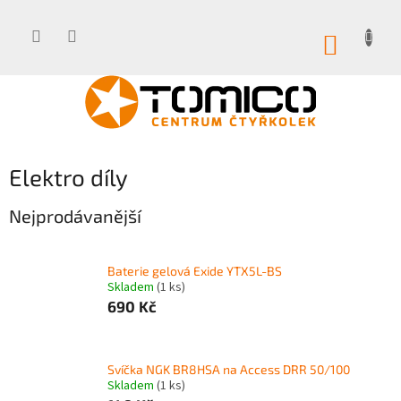
Přejít
na
obsah
NÁKUP
KOŠÍK
Elektro díly
Nejprodávanější
Baterie gelová Exide YTX5L-BS
Skladem
(1 ks)
690 Kč
Svíčka NGK BR8HSA na Access DRR 50/100
Skladem
(1 ks)