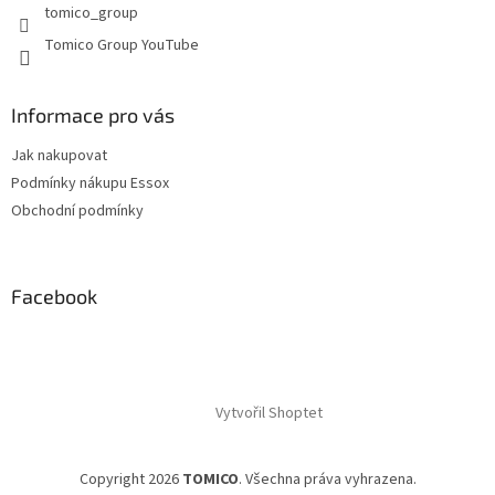
tomico_group
ý
p
Tomico Group YouTube
i
s
u
Informace pro vás
Jak nakupovat
Podmínky nákupu Essox
Obchodní podmínky
Facebook
Vytvořil Shoptet
Copyright 2026
TOMICO
. Všechna práva vyhrazena.