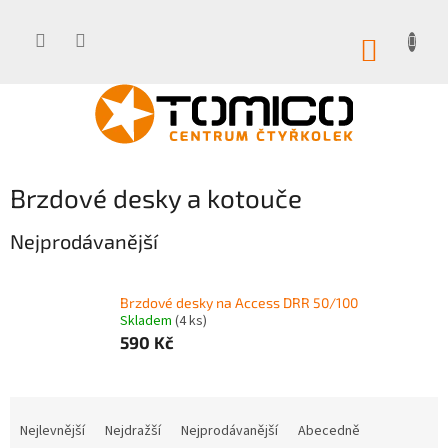
Přejít
na
obsah
NÁKUP
KOŠÍK
Brzdové desky a kotouče
Nejprodávanější
Brzdové desky na Access DRR 50/100
Skladem
(4 ks)
590 Kč
Ř
a
Nejlevnější
Nejdražší
Nejprodávanější
Abecedně