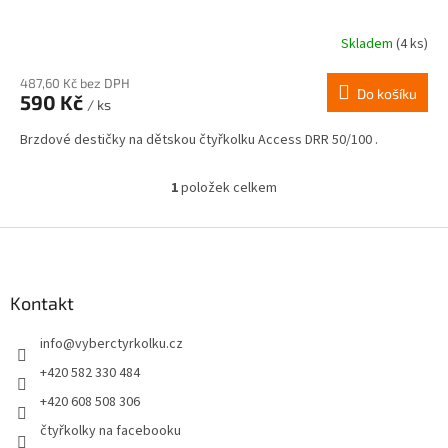
Skladem
(4 ks)
487,60 Kč bez DPH
Do košíku
590 Kč
/ ks
Brzdové destičky na dětskou čtyřkolku Access DRR 50/100 .
1
položek celkem
O
v
l
Z
á
á
d
p
a
a
Kontakt
c
t
í
info
@
vyberctyrkolku.cz
í
p
r
+420 582 330 484
v
+420 608 508 306
k
y
čtyřkolky na facebooku
v