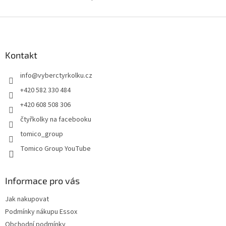
O
v
l
Z
á
á
d
p
a
a
Kontakt
c
t
í
info
@
vyberctyrkolku.cz
í
p
r
+420 582 330 484
v
+420 608 508 306
k
y
čtyřkolky na facebooku
v
tomico_group
ý
p
Tomico Group YouTube
i
s
u
Informace pro vás
Jak nakupovat
Podmínky nákupu Essox
Obchodní podmínky