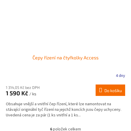
Čepy řízení na čtyřkolky Access
4 dny
1 314,05 Kč bez DPH
Do košíku
1 590 Kč
/ ks
Obsahuje vnější a vnitřní čep řízení, které lze namontovat na
stávající originální tyč řízení na jejichž koncích jsou čepy uchyceny.
Uvedená cena je za pár (1 ks vnitřní a 1 ks...
6
položek celkem