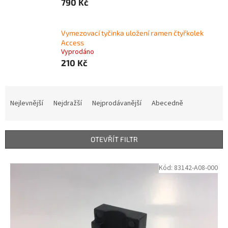
790 Kč
Vymezovací tyčinka uložení ramen čtyřkolek
Access
Vyprodáno
210 Kč
Ř
a
Nejlevnější
Nejdražší
Nejprodávanější
Abecedně
z
e
n
OTEVŘÍT FILTR
í
p
V
Kód:
83142-A08-000
r
ý
o
p
d
i
u
s
k
p
t