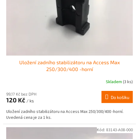
r
ů
o
d
u
k
t
ů
Uložení zadního stabilizátoru na Access Max
250/300/400 -horní
Skladem
(3 ks)
99,17 Kč bez DPH
Do košíku
120 Kč
/ ks
Uložení zadního stabilizátoru na Access Max 250/300/400 -horní.
Uvedená cena je za 1 ks.
Kód:
83143-A08-000