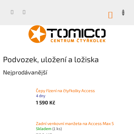
Přejít
na
obsah
NÁKUP
KOŠÍK
Podvozek, uložení a ložiska
Nejprodávanější
Čepy řízení na čtyřkolky Access
4 dny
1 590 Kč
Zadní venkovní manžeta na Access Max 5
Skladem
(1 ks)