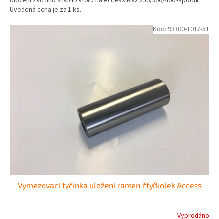
Uložení zadního stabilizátoru na Access Max 250/300/400 -spodní.
Uvedená cena je za 1 ks.
Kód:
93300-1017-51
Vymezovací tyčinka uložení ramen čtyřkolek Access
Vyprodáno