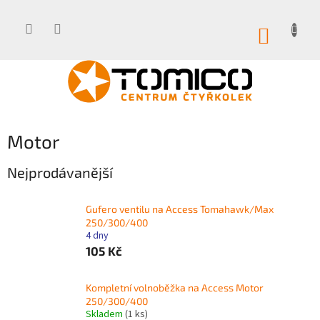
Přejít
na
obsah
NÁKUP
KOŠÍK
Motor
Nejprodávanější
Gufero ventilu na Access Tomahawk/Max
250/300/400
4 dny
105 Kč
Kompletní volnoběžka na Access Motor
250/300/400
Skladem
(1 ks)