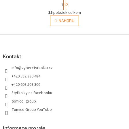
S
1
2
t
O
r
35
položek celkem
v
á
l
NAHORU
n
á
k
d
o
v
Z
a
á
c
á
n
í
p
í
p
a
Kontakt
r
t
v
info
@
vyberctyrkolku.cz
í
k
y
+420 582 330 484
v
+420 608 508 306
ý
p
čtyřkolky na facebooku
i
tomico_group
s
u
Tomico Group YouTube
Informace pro vás