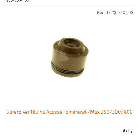
250/300/400
Kód:
14730-E10-000
Gufero ventilu na Access Tomahawk/Max 250/300/400
4 dny