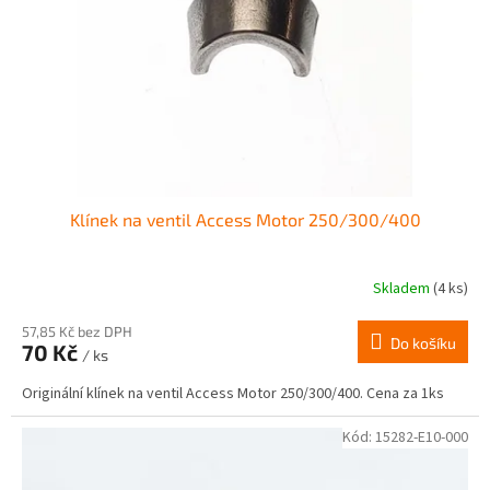
r
ů
o
d
u
k
t
ů
Klínek na ventil Access Motor 250/300/400
Skladem
(4 ks)
Průměrné
hodnocení
produktu
57,85 Kč bez DPH
Do košíku
70 Kč
je
/ ks
1,0
Originální klínek na ventil Access Motor 250/300/400. Cena za 1ks
z
5
hvězdiček.
Kód:
15282-E10-000