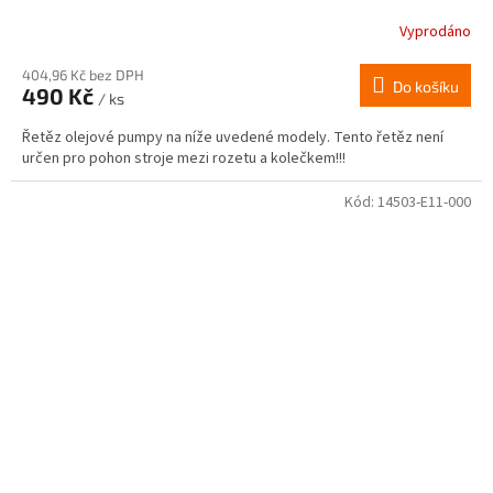
Vyprodáno
Průměrné
hodnocení
produktu
404,96 Kč bez DPH
Do košíku
490 Kč
je
/ ks
3,0
Řetěz olejové pumpy na níže uvedené modely. Tento řetěz není
z
určen pro pohon stroje mezi rozetu a kolečkem!!!
5
hvězdiček.
Kód:
14503-E11-000