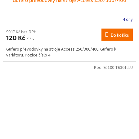
4 dny
99,17 Kč bez DPH
Do košíku
120 Kč
/ ks
Gufero převodovky na stroje Access 250/300/400. Gufero k
variátoru. Pozice číslo 4
Kód:
95100-T6301LLU