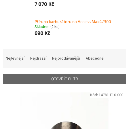
7 070 Kč
Příruba karburátoru na Access Max4/300
Skladem
(2 ks)
690 Kč
Ř
a
Nejlevnější
Nejdražší
Nejprodávanější
Abecedně
z
e
n
OTEVŘÍT FILTR
í
p
V
Kód:
14781-E10-000
r
ý
o
p
d
i
u
s
k
p
t