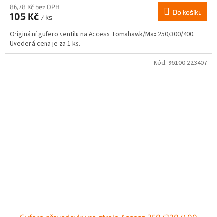
86,78 Kč bez DPH
Do košíku
105 Kč
/ ks
Originální gufero ventilu na Access Tomahawk/Max 250/300/400.
Uvedená cena je za 1 ks.
Kód:
96100-223407
Gufero převodovky na stroje Access 250/300/400