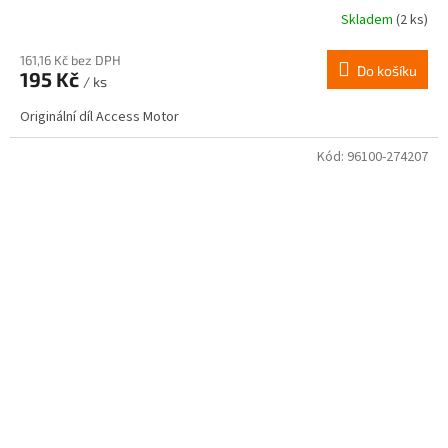
Skladem
(2 ks)
161,16 Kč bez DPH
Do košíku
195 Kč
/ ks
Originální díl Access Motor
Kód:
96100-274207