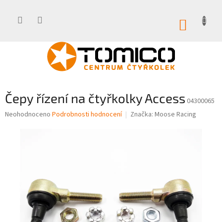
Přejít
na
obsah
NÁKUP
KOŠÍK
Čepy řízení na čtyřkolky Access
04300065
Průměrné
Neohodnoceno
Podrobnosti hodnocení
Značka:
Moose Racing
hodnocení
produktu
je
0,0
z
5
hvězdiček.