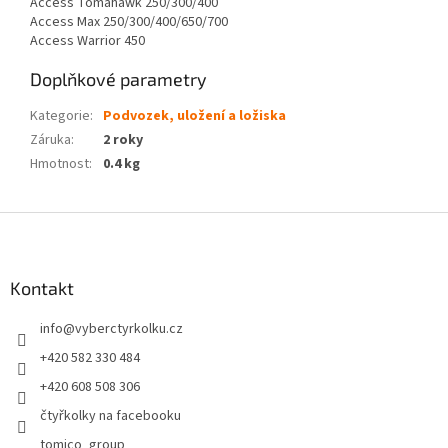
Access Tomahawk 250/300/400
Access Max 250/300/400/650/700
Access Warrior 450
Doplňkové parametry
Kategorie
:
Podvozek, uložení a ložiska
Záruka
:
2 roky
Hmotnost
:
0.4 kg
Z
á
p
a
Kontakt
t
info
@
vyberctyrkolku.cz
í
+420 582 330 484
+420 608 508 306
čtyřkolky na facebooku
tomico_group