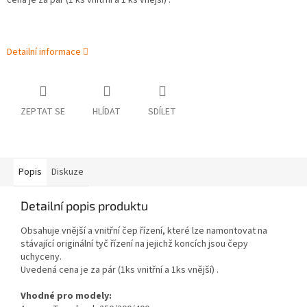
cena je za pár (1 ks vnitřní a 1 ks vnější) .
Detailní informace
ZEPTAT SE
HLÍDAT
SDÍLET
Popis
Diskuze
Detailní popis produktu
Obsahuje vnější a vnitřní čep řízení, které lze namontovat na
stávající originální tyč řízení na jejichž koncích jsou čepy
uchyceny.
Uvedená cena je za pár (1ks vnitřní a 1ks vnější) .
Vhodné pro modely: