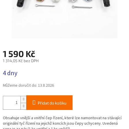
1 590 Kč
1 314,05 Kč bez DPH
Měrná
4 dny
cena:
Můžeme doručit do:
13.8.2026
Přidat do košíku
Obsahuje vnější a vnitřní čep řízení, které lze namontovat na stávající
originální tyč řízení na jejichž koncích jsou čepy uchyceny. Uvedená