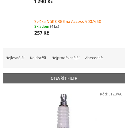
1 290 Kč
Svíčka NGK CR8E na Access 400/450
Skladem
(4 ks)
257 Kč
Ř
a
Nejlevnější
Nejdražší
Nejprodávanější
Abecedně
z
e
n
OTEVŘÍT FILTR
í
p
V
Kód:
5129/AC
r
ý
o
p
d
i
u
s
k
p
t