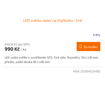
LED světlo zadní na čtyřkolku- číré
4 dny
818,18 Kč bez DPH
Do košíku
990 Kč
/ ks
LED zadní světlo s osvětlením SPZ, čiré sklo. Rozměry: 50 x 145 mm
přední, zadní deska 65 x 165 mm
Kód:
15250-E10-002