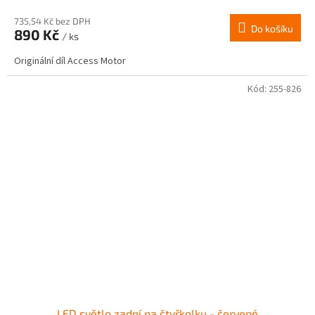
735,54 Kč bez DPH
Do košíku
890 Kč
/ ks
Originální díl Access Motor
Kód:
255-826
LED světlo zadní na čtyřkolku - červené