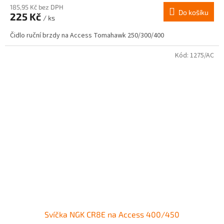
produktu
185,95 Kč bez DPH
Do košíku
225 Kč
je
/ ks
2,0
Čidlo ruční brzdy na Access Tomahawk 250/300/400
z
5
hvězdiček.
Kód:
1275/AC
Svíčka NGK CR8E na Access 400/450