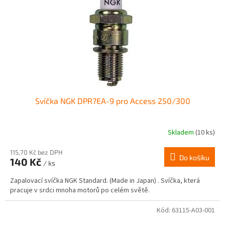
r
ů
o
d
u
k
t
ů
Svíčka NGK DPR7EA-9 pro Access 250/300
Skladem
(10 ks)
Průměrné
hodnocení
produktu
115,70 Kč bez DPH
Do košíku
140 Kč
je
/ ks
5,0
Zapalovací svíčka NGK Standard. (Made in Japan) . Svíčka, která
z
pracuje v srdci mnoha motorů po celém světě.
5
hvězdiček.
Kód:
63115-A03-001