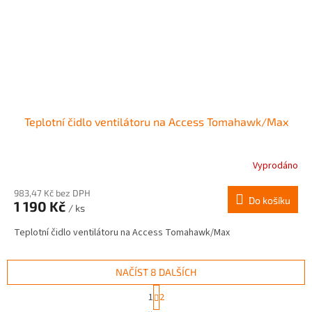
Teplotní čidlo ventilátoru na Access Tomahawk/Max
Vyprodáno
983,47 Kč bez DPH
Do košíku
1 190 Kč
/ ks
Teplotní čidlo ventilátoru na Access Tomahawk/Max
NAČÍST 8 DALŠÍCH
S
1
2
t
O