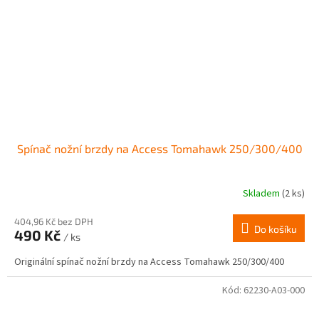
Spínač nožní brzdy na Access Tomahawk 250/300/400
Skladem
(2 ks)
Průměrné
hodnocení
produktu
404,96 Kč bez DPH
Do košíku
490 Kč
je
/ ks
3,0
Originální spínač nožní brzdy na Access Tomahawk 250/300/400
z
5
hvězdiček.
Kód:
62230-A03-000