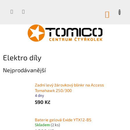
Přejít
na
obsah
NÁKUP
KOŠÍK
Elektro díly
Nejprodávanější
Zadní levý žárovkový blinkr na Access
Tomahawk 250/300
4 dny
590 Kč
Baterie gelová Exide YTX12-BS
Skladem
(2 ks)