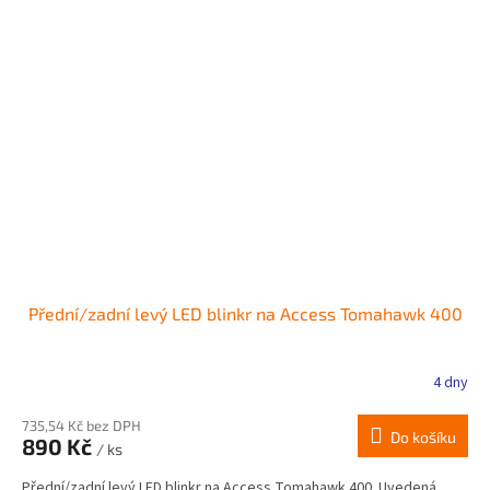
Přední/zadní levý LED blinkr na Access Tomahawk 400
4 dny
735,54 Kč bez DPH
Do košíku
890 Kč
/ ks
Přední/zadní levý LED blinkr na Access Tomahawk 400. Uvedená