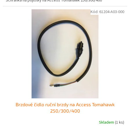
Schránka na pojistky na Access Tomahawk 250/300/400
Kód:
61204-A03-000
Brzdové čidlo ruční brzdy na Access Tomahawk
250/300/400
Skladem
(1 ks)
Průměrné
hodnocení