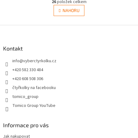
r
26
položek celkem
v
á
l
NAHORU
n
á
k
d
o
v
Z
a
á
c
á
n
í
p
í
p
a
Kontakt
r
t
v
info
@
vyberctyrkolku.cz
í
k
y
+420 582 330 484
v
+420 608 508 306
ý
p
čtyřkolky na facebooku
i
tomico_group
s
u
Tomico Group YouTube
Informace pro vás
Jak nakupovat