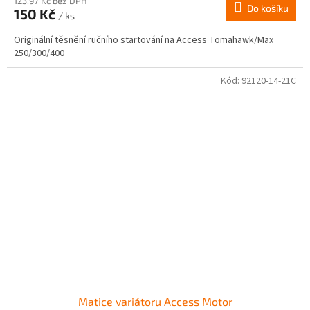
123,97 Kč bez DPH
Do košíku
150 Kč
/ ks
Originální těsnění ručního startování na Access Tomahawk/Max
250/300/400
Kód:
92120-14-21C
Matice variátoru Access Motor