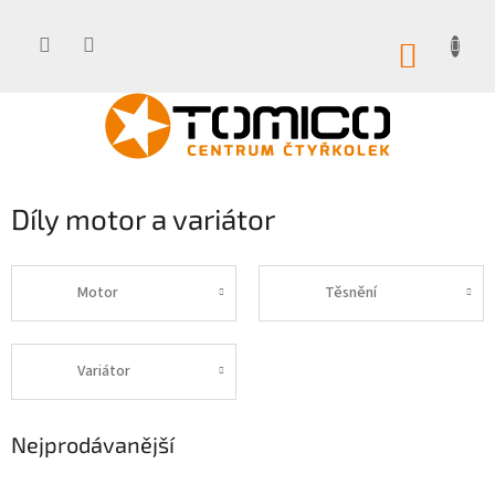
Přejít
na
obsah
NÁKUP
KOŠÍK
Díly motor a variátor
Motor
Těsnění
Variátor
Nejprodávanější