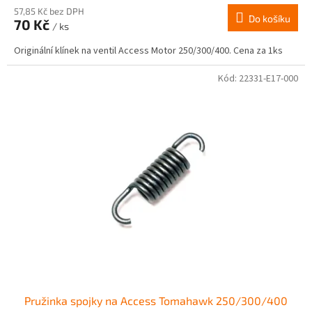
produktu
57,85 Kč bez DPH
Do košíku
70 Kč
je
/ ks
1,0
Originální klínek na ventil Access Motor 250/300/400. Cena za 1ks
z
5
hvězdiček.
Kód:
22331-E17-000
Pružinka spojky na Access Tomahawk 250/300/400