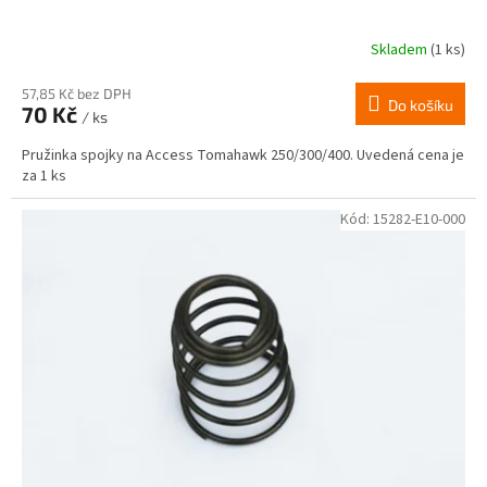
Skladem
(1 ks)
57,85 Kč bez DPH
Do košíku
70 Kč
/ ks
Pružinka spojky na Access Tomahawk 250/300/400. Uvedená cena je
za 1 ks
Kód:
15282-E10-000