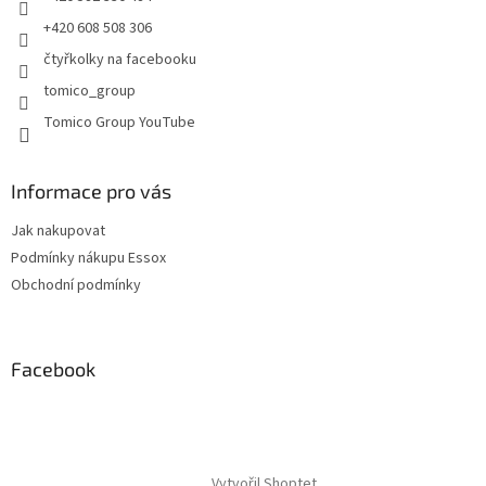
v
+420 608 508 306
ý
p
čtyřkolky na facebooku
i
tomico_group
s
u
Tomico Group YouTube
Informace pro vás
Jak nakupovat
Podmínky nákupu Essox
Obchodní podmínky
Facebook
Vytvořil Shoptet