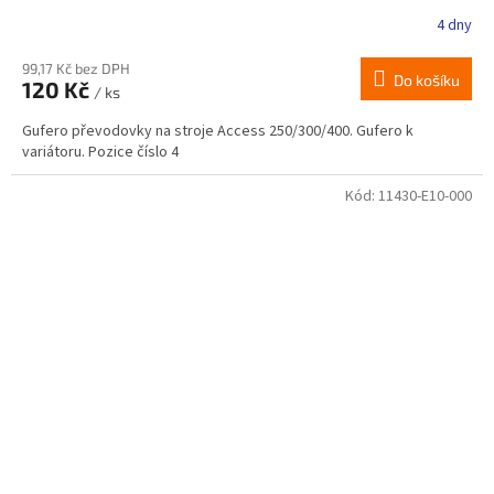
4 dny
99,17 Kč bez DPH
Do košíku
120 Kč
/ ks
Gufero převodovky na stroje Access 250/300/400. Gufero k
variátoru. Pozice číslo 4
Kód:
11430-E10-000