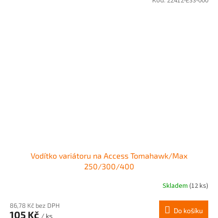
Kód:
22412-E33-000
Vodítko variátoru na Access Tomahawk/Max
250/300/400
Skladem
(12 ks)
86,78 Kč bez DPH
Do košíku
105 Kč
/ ks