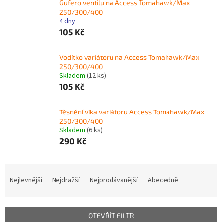
Gufero ventilu na Access Tomahawk/Max
250/300/400
4 dny
105 Kč
Vodítko variátoru na Access Tomahawk/Max
250/300/400
Skladem
(12 ks)
105 Kč
Těsnění víka variátoru Access Tomahawk/Max
250/300/400
Skladem
(6 ks)
290 Kč
Ř
a
Nejlevnější
Nejdražší
Nejprodávanější
Abecedně
z
e
n
OTEVŘÍT FILTR