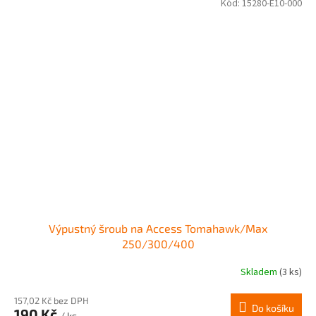
Kód:
15280-E10-000
Výpustný šroub na Access Tomahawk/Max
250/300/400
Skladem
(3 ks)
157,02 Kč bez DPH
Do košíku
190 Kč
/ ks