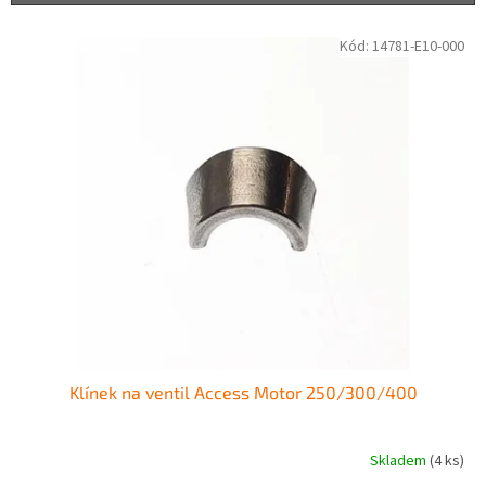
í
p
V
Kód:
14781-E10-000
r
ý
o
p
d
i
u
s
k
p
t
r
ů
o
d
u
k
t
ů
Klínek na ventil Access Motor 250/300/400
Skladem
(4 ks)
Průměrné
hodnocení