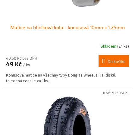
t
ů
Matice na hliníková kola - konusová 10mm x 1,25mm
Skladem
(24 ks)
Průměrné
hodnocení
produktu
40,50 Kč bez DPH
Do košíku
49 Kč
je
/ ks
4,0
Konusová matice na všechny typy Douglas Wheel a ITP disků.
z
Uvedená cena je za 1ks.
5
hvězdiček.
Kód:
52596121