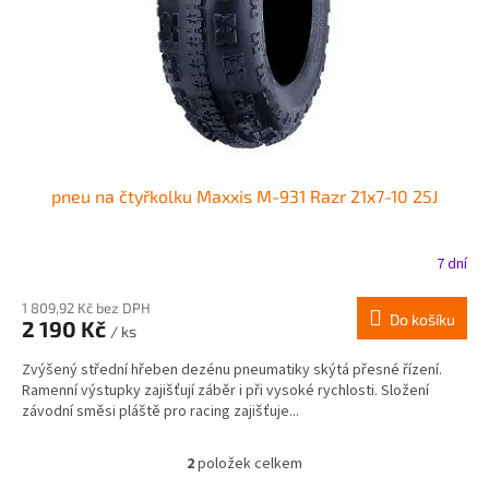
pneu na čtyřkolku Maxxis M-931 Razr 21x7-10 25J
7 dní
1 809,92 Kč bez DPH
Do košíku
2 190 Kč
/ ks
Zvýšený střední hřeben dezénu pneumatiky skýtá přesné řízení.
Ramenní výstupky zajišťují záběr i při vysoké rychlosti. Složení
závodní směsi pláště pro racing zajišťuje...
2
položek celkem
O