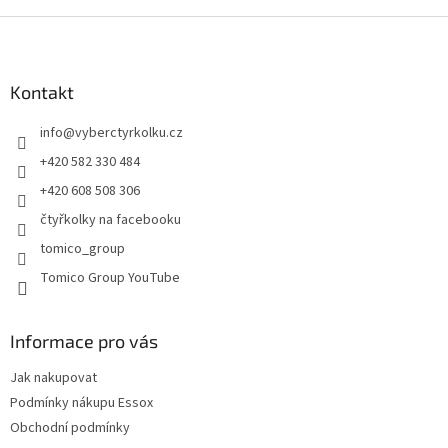
v
l
Z
á
á
d
p
a
a
Kontakt
c
t
í
info
@
vyberctyrkolku.cz
í
p
r
+420 582 330 484
v
+420 608 508 306
k
y
čtyřkolky na facebooku
v
tomico_group
ý
p
Tomico Group YouTube
i
s
u
Informace pro vás
Jak nakupovat
Podmínky nákupu Essox
Obchodní podmínky