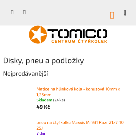
Přejít
na
obsah
NÁKUP
KOŠÍK
Disky, pneu a podložky
Nejprodávanější
Matice na hliníková kola - konusová 10mm x
1,25mm
Skladem
(24 ks)
49 Kč
pneu na čtyřkolku Maxxis M-931 Razr 21x7-10
25J
7 dní