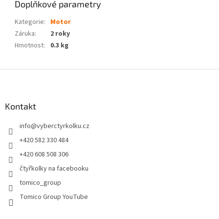
Doplňkové parametry
Kategorie
:
Motor
Záruka
:
2 roky
Hmotnost
:
0.3 kg
Z
á
p
a
Kontakt
t
info
@
vyberctyrkolku.cz
í
+420 582 330 484
+420 608 508 306
čtyřkolky na facebooku
tomico_group
Tomico Group YouTube