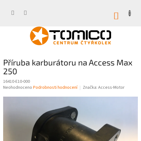
Přejít
na
obsah
NÁKUP
KOŠÍK
Příruba karburátoru na Access Max
250
16410-E10-000
Průměrné
Neohodnoceno
Podrobnosti hodnocení
Značka:
Access-Motor
hodnocení
produktu
je
0,0
z
5
hvězdiček.