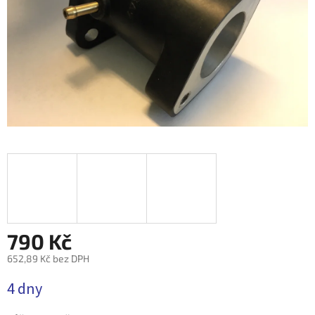
790 Kč
652,89 Kč bez DPH
Měrná
4 dny
cena: