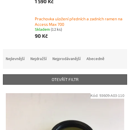
1 590 Kč
Prachovka uložení předních a zadních ramen na
Access Max 700
Skladem
(12 ks)
90 Kč
Ř
a
Nejlevnější
Nejdražší
Nejprodávanější
Abecedně
z
e
n
OTEVŘÍT FILTR
í
p
V
Kód:
93609-A03-110
r
ý
o
p
d
i
u
s
k
p
t