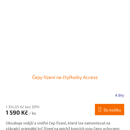
Čepy řízení na čtyřkolky Access
4 dny
1 314,05 Kč bez DPH
Do košíku
1 590 Kč
/ ks
Obsahuje vnější a vnitřní čep řízení, které lze namontovat na
stávající originální tyč řízení na jejichž koncích jsou čepy uchyceny.