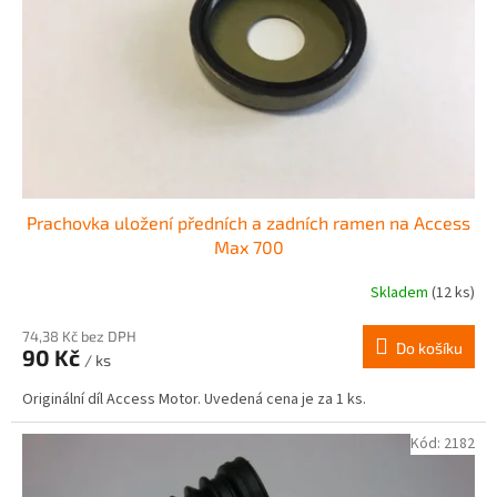
r
ů
o
d
u
k
t
ů
Prachovka uložení předních a zadních ramen na Access
Max 700
Skladem
(12 ks)
74,38 Kč bez DPH
Do košíku
90 Kč
/ ks
Originální díl Access Motor. Uvedená cena je za 1 ks.
Kód:
2182