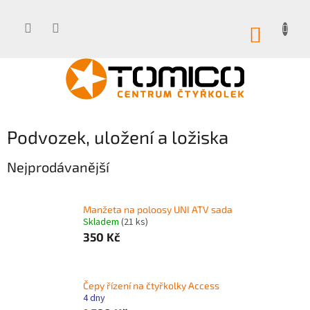
Přejít
na
obsah
NÁKUP
KOŠÍK
Podvozek, uložení a ložiska
Nejprodávanější
Manžeta na poloosy UNI ATV sada
Skladem
(21 ks)
350 Kč
Čepy řízení na čtyřkolky Access
4 dny