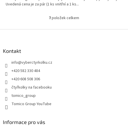
Uvedená cena je za pár (1 ks vnitřní a 1 ks...
7
položek celkem
O
v
l
Z
á
á
d
p
a
a
Kontakt
c
t
í
info
@
vyberctyrkolku.cz
í
p
r
+420 582 330 484
v
+420 608 508 306
k
y
čtyřkolky na facebooku
v
tomico_group
ý
p
Tomico Group YouTube
i
s
u
Informace pro vás