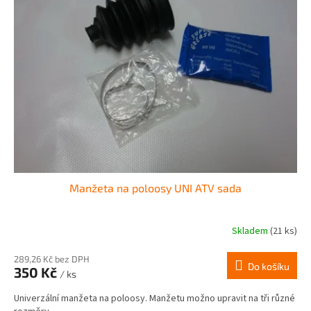
Manžeta na poloosy UNI ATV sada
Skladem
(21 ks)
Průměrné
hodnocení
produktu
289,26 Kč bez DPH
Do košíku
350 Kč
je
/ ks
3,0
Univerzální manžeta na poloosy. Manžetu možno upravit na tři různé
z