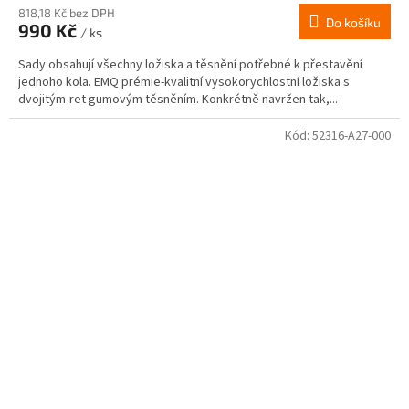
818,18 Kč bez DPH
Do košíku
990 Kč
/ ks
Sady obsahují všechny ložiska a těsnění potřebné k přestavění
jednoho kola. EMQ prémie-kvalitní vysokorychlostní ložiska s
dvojitým-ret gumovým těsněním. Konkrétně navržen tak,...
Kód:
52316-A27-000