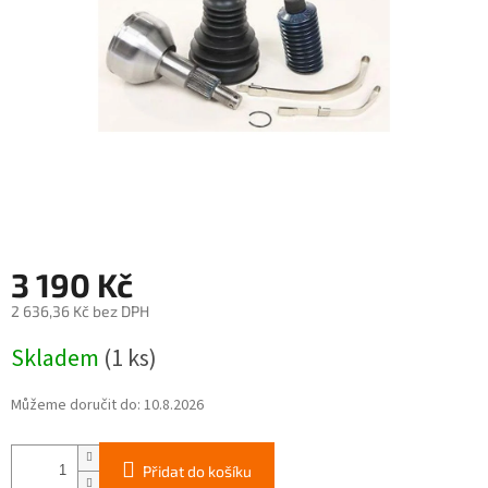
3 190 Kč
2 636,36 Kč bez DPH
Měrná
Skladem
(1 ks)
cena:
Můžeme doručit do:
10.8.2026
Přidat do košíku