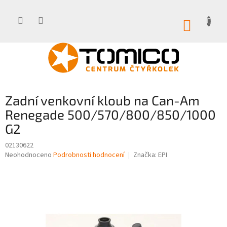
Přejít
na
obsah
NÁKUP
KOŠÍK
Zadní venkovní kloub na Can-Am
Renegade 500/570/800/850/1000
G2
02130622
Průměrné
Neohodnoceno
Podrobnosti hodnocení
Značka:
EPI
hodnocení
produktu
je
0,0
z
5
hvězdiček.