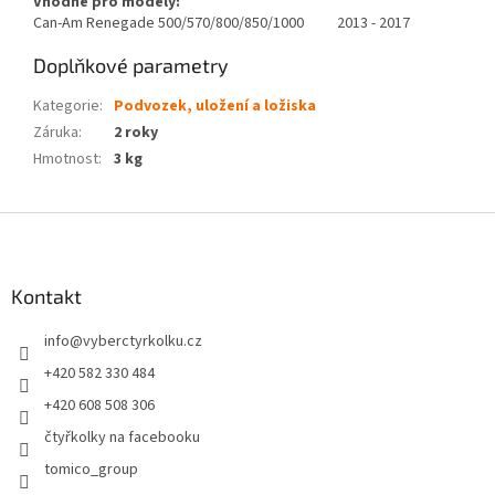
Vhodné pro modely:
Can-Am Renegade 500/570/800/850/1000 2013 - 2017
Doplňkové parametry
Kategorie
:
Podvozek, uložení a ložiska
Záruka
:
2 roky
Hmotnost
:
3 kg
Z
á
p
a
Kontakt
t
info
@
vyberctyrkolku.cz
í
+420 582 330 484
+420 608 508 306
čtyřkolky na facebooku
tomico_group