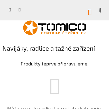
Přejít
na
obsah
NÁKUP
KOŠÍK
Navijáky, radlice a tažné zařízení
Produkty teprve připravujeme.
Můžete se ale podívat na ostatní kategorie.