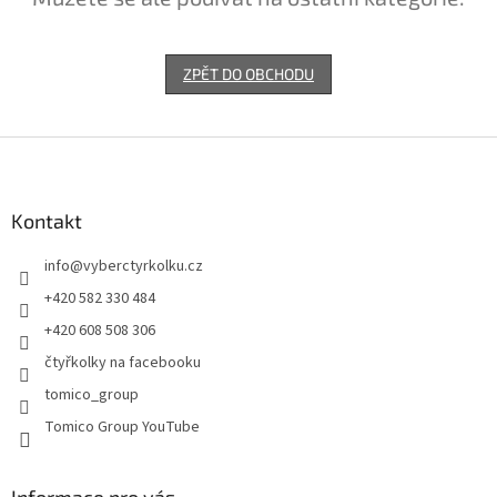
ZPĚT DO OBCHODU
Z
á
p
a
Kontakt
t
info
@
vyberctyrkolku.cz
í
+420 582 330 484
+420 608 508 306
čtyřkolky na facebooku
tomico_group
Tomico Group YouTube