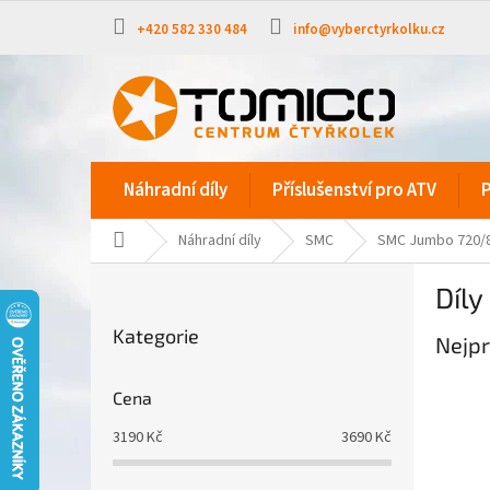
Přejít
na
+420 582 330 484
info@vyberctyrkolku.cz
obsah
Náhradní díly
Příslušenství pro ATV
P
Domů
Náhradní díly
SMC
SMC Jumbo 720/
P
Díly
o
Přeskočit
s
Kategorie
kategorie
Nejpr
t
r
a
Cena
n
3190
Kč
3690
Kč
n
í