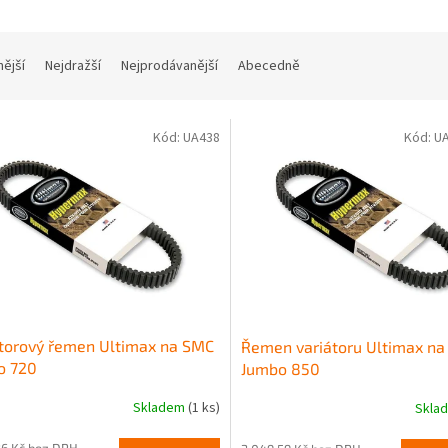
nější
Nejdražší
Nejprodávanější
Abecedně
Kód:
UA438
Kód:
U
torový řemen Ultimax na SMC
Řemen variátoru Ultimax n
o 720
Jumbo 850
Skladem
(1 ks)
Skla
36 Kč bez DPH