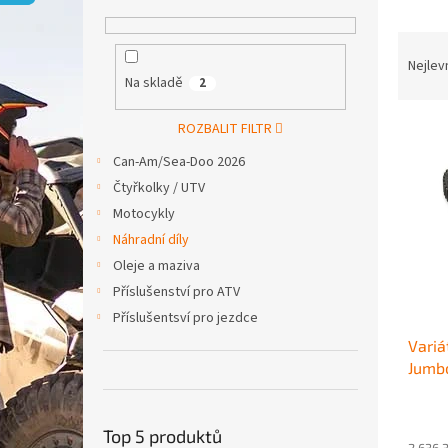
p
a
Ř
n
a
e
Nejlev
Na skladě
2
z
l
e
V
n
ROZBALIT FILTR
ý
í
Can-Am/Sea-Doo 2026
p
p
Čtyřkolky / UTV
i
r
Motocykly
s
o
p
d
Náhradní díly
r
u
Oleje a maziva
o
k
Příslušenství pro ATV
d
t
Příslušentsví pro jezdce
u
ů
Variá
k
Jumb
t
ů
Top 5 produktů
2 636,