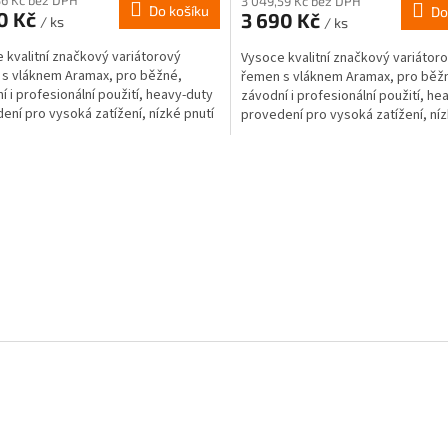
3 049,59 Kč bez DPH
Do košíku
Do
0 Kč
3 690 Kč
/ ks
/ ks
 kvalitní značkový variátorový
Vysoce kvalitní značkový variátor
s vláknem Aramax, pro běžné,
řemen s vláknem Aramax, pro běž
í i profesionální použití, heavy-duty
závodní i profesionální použití, he
ení pro vysoká zatížení, nízké pnutí
provedení pro vysoká zatížení, níz
ování...
a vytahování...
O
v
l
á
d
a
c
í
p
r
v
k
y
v
ý
p