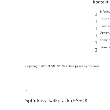
Kontakt
í
info
@
+420 5
+420 6
čtyřko
tomic
Tomic
Copyright 2026
TOMICO
. Všechna práva vyhrazena.
×
Splátková kalkulačka ESSOX