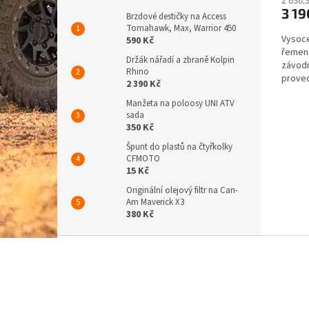
3 19
Brzdové destičky na Access
Tomahawk, Max, Warrior 450
Vysoce
590 Kč
řemen 
Držák nářadí a zbraně Kolpin
závodn
Rhino
proved
2 390 Kč
a vytah
Manžeta na poloosy UNI ATV
sada
350 Kč
Špunt do plastů na čtyřkolky
CFMOTO
15 Kč
Originální olejový filtr na Can-
Am Maverick X3
380 Kč
Z
á
p
a
t