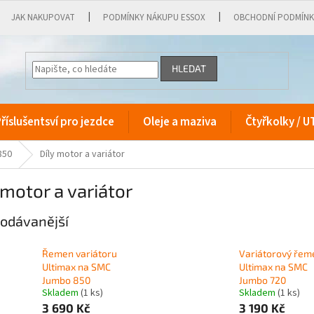
JAK NAKUPOVAT
PODMÍNKY NÁKUPU ESSOX
OBCHODNÍ PODMÍN
HLEDAT
říslušentsví pro jezdce
Oleje a maziva
Čtyřkolky / U
850
Díly motor a variátor
 motor a variátor
odávanější
Řemen variátoru
Variátorový řem
Ultimax na SMC
Ultimax na SMC
Jumbo 850
Jumbo 720
Skladem
(1 ks)
Skladem
(1 ks)
3 690 Kč
3 190 Kč