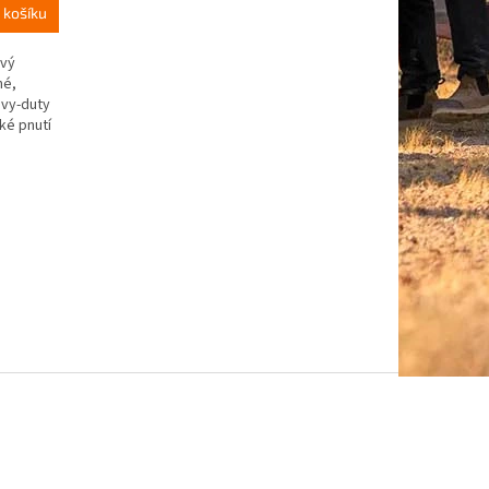
 košíku
ový
né,
avy-duty
ké pnutí