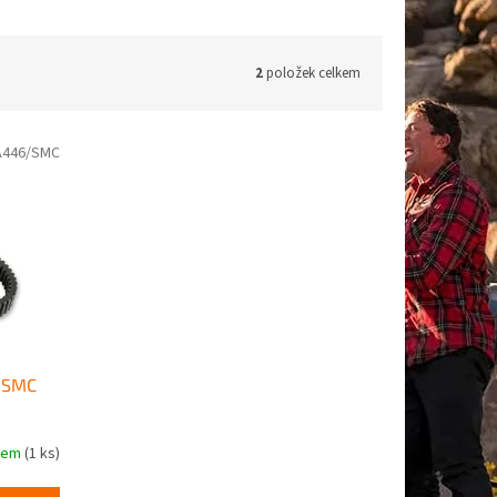
2
položek celkem
A446/SMC
a SMC
dem
(1 ks)