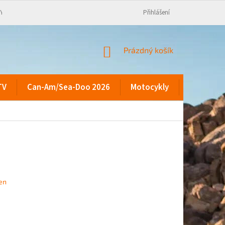
KY
Přihlášení
NÁKUPNÍ
Prázdný košík
KOŠÍK
TV
Can-Am/Sea-Doo 2026
Motocykly
Kontakty
en