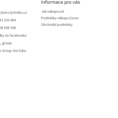
Informace pro vás
i
s
Jak nakupovat
vyberctyrkolku.cz
u
Podmínky nákupu Essox
82 330 484
Obchodní podmínky
08 508 306
lky na facebooku
o_group
o Group YouTube