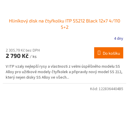
Hliníkový disk na čtyřkolku ITP SS212 Black 12x7 4/110
5+2
4 dny
2 305,79 Kč bez DPH
Do košíku
2 790 Kč
/ ks
V ITP vzaly nejlepší rysy a vlastnosti z velmi úspěšného modelu SS
Alloy pro užitkové modely čtyřkolek a připravily nový model SS 212,
který nejen disky SS Alloy ve všech...
Kód:
1228364404B5