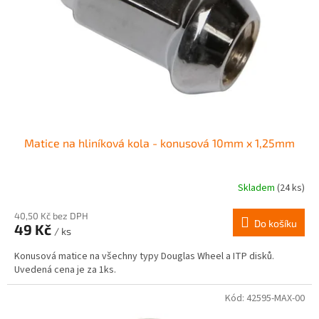
r
ů
o
d
u
k
t
ů
Matice na hliníková kola - konusová 10mm x 1,25mm
Skladem
(24 ks)
Průměrné
hodnocení
produktu
40,50 Kč bez DPH
Do košíku
49 Kč
je
/ ks
4,0
Konusová matice na všechny typy Douglas Wheel a ITP disků.
z
Uvedená cena je za 1ks.
5
hvězdiček.
Kód:
42595-MAX-00