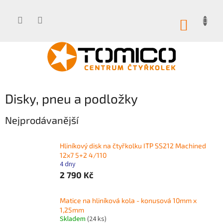
Přejít
na
obsah
NÁKUP
KOŠÍK
Disky, pneu a podložky
Nejprodávanější
Hliníkový disk na čtyřkolku ITP SS212 Machined
12x7 5+2 4/110
4 dny
2 790 Kč
Matice na hliníková kola - konusová 10mm x
1,25mm
Skladem
(24 ks)