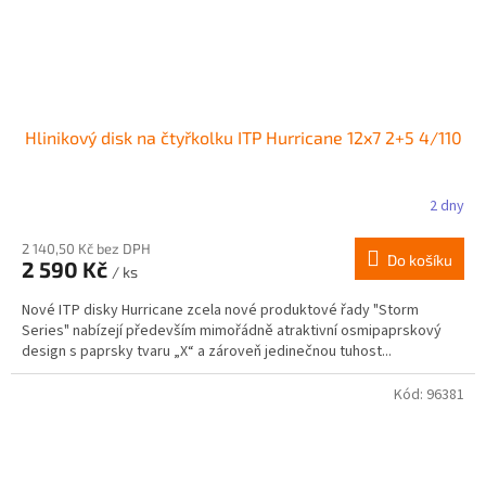
Hlinikový disk na čtyřkolku ITP Hurricane 12x7 2+5 4/110
2 dny
2 140,50 Kč bez DPH
Do košíku
2 590 Kč
/ ks
Nové ITP disky Hurricane zcela nové produktové řady "Storm
Series" nabízejí především mimořádně atraktivní osmipaprskový
design s paprsky tvaru „X“ a zároveň jedinečnou tuhost...
Kód:
96381