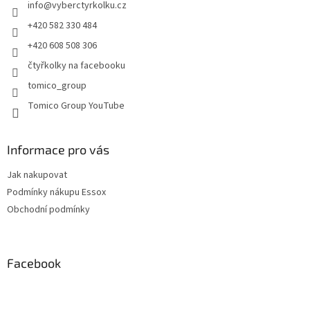
info
@
vyberctyrkolku.cz
í
p
r
+420 582 330 484
v
+420 608 508 306
k
y
čtyřkolky na facebooku
v
tomico_group
ý
p
Tomico Group YouTube
i
s
u
Informace pro vás
Jak nakupovat
Podmínky nákupu Essox
Obchodní podmínky
Facebook