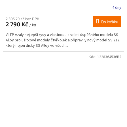
4 dny
2 305,79 Kč bez DPH
Do košíku
2 790 Kč
/ ks
V ITP vzaly nejlepší rysy a vlastnosti z velmi úspěšného modelu SS
Alloy pro užitkové modely čtyřkolek a připravily nový model SS 212,
který nejen disky SS Alloy ve všech...
Kód:
1228364536B2