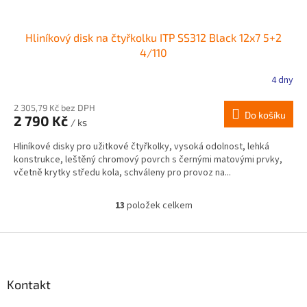
Hliníkový disk na čtyřkolku ITP SS312 Black 12x7 5+2
4/110
4 dny
2 305,79 Kč bez DPH
Do košíku
2 790 Kč
/ ks
Hliníkové disky pro užitkové čtyřkolky, vysoká odolnost, lehká
konstrukce, leštěný chromový povrch s černými matovými prvky,
včetně krytky středu kola, schváleny pro provoz na...
13
položek celkem
O
v
l
Z
á
á
d
p
a
a
Kontakt
c
t
í