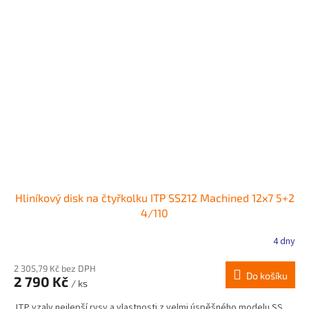
Hliníkový disk na čtyřkolku ITP SS212 Machined 12x7 5+2
4/110
4 dny
2 305,79 Kč bez DPH
Do košíku
2 790 Kč
/ ks
ITP vzaly nejlepší rysy a vlastnosti z velmi úspěšného modelu SS