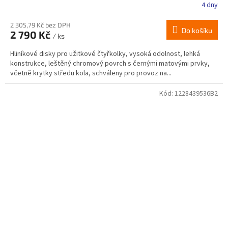
4 dny
2 305,79 Kč bez DPH
Do košíku
2 790 Kč
/ ks
Hliníkové disky pro užitkové čtyřkolky, vysoká odolnost, lehká
konstrukce, leštěný chromový povrch s černými matovými prvky,
včetně krytky středu kola, schváleny pro provoz na...
Kód:
1228439536B2