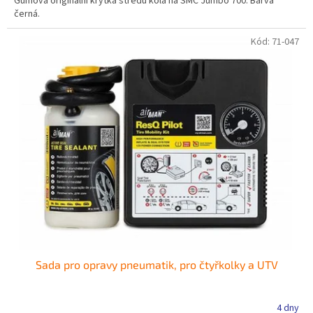
Gumová originální krytka středu kola na SMC Jumbo 700. Barva
černá.
Kód:
71-047
Sada pro opravy pneumatik, pro čtyřkolky a UTV
4 dny
Průměrné