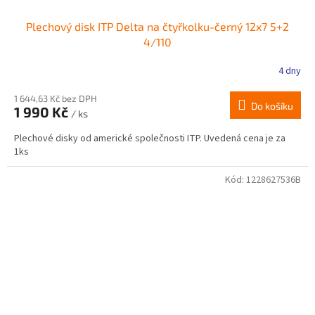
Plechový disk ITP Delta na čtyřkolku-černý 12x7 5+2
4/110
4 dny
1 644,63 Kč bez DPH
Do košíku
1 990 Kč
/ ks
Plechové disky od americké společnosti ITP. Uvedená cena je za
1ks
Kód:
1228627536B