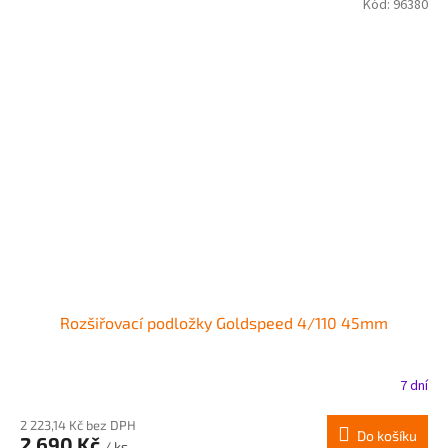
Kód:
96380
Rozšiřovací podložky Goldspeed 4/110 45mm
7 dní
2 223,14 Kč bez DPH
Do košíku
2 690 Kč
/ ks