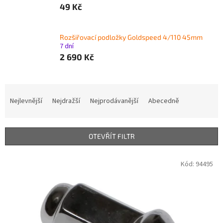
49 Kč
Rozšiřovací podložky Goldspeed 4/110 45mm
7 dní
2 690 Kč
Ř
a
Nejlevnější
Nejdražší
Nejprodávanější
Abecedně
z
e
n
OTEVŘÍT FILTR
í
p
V
Kód:
94495
r
ý
o
p
d
i
u
s
k
p
t