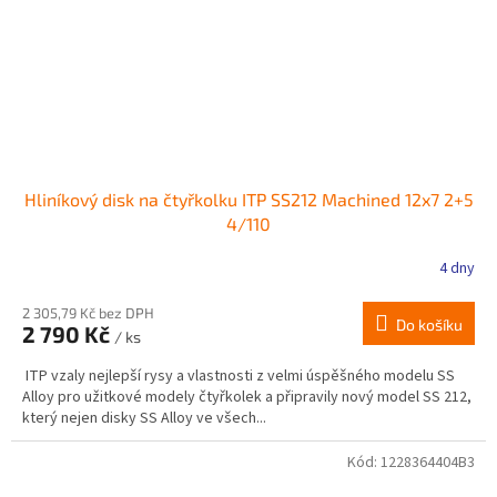
Hliníkový disk na čtyřkolku ITP SS212 Machined 12x7 2+5
4/110
4 dny
2 305,79 Kč bez DPH
Do košíku
2 790 Kč
/ ks
ITP vzaly nejlepší rysy a vlastnosti z velmi úspěšného modelu SS
Alloy pro užitkové modely čtyřkolek a připravily nový model SS 212,
který nejen disky SS Alloy ve všech...
Kód:
1228364404B3