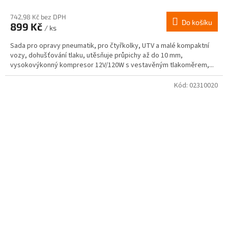
hodnocení
produktu
742,98 Kč bez DPH
Do košíku
899 Kč
je
/ ks
2,9
Sada pro opravy pneumatik, pro čtyřkolky, UTV a malé kompaktní
z
vozy, dohušťování tlaku, utěsňuje průpichy až do 10 mm,
5
vysokovýkonný kompresor 12V/120W s vestavěným tlakoměrem,...
hvězdiček.
Kód:
02310020