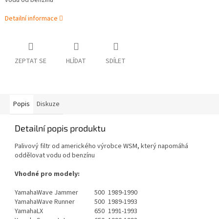
vodu od benzínu
Detailní informace
ZEPTAT SE
HLÍDAT
SDÍLET
Popis
Diskuze
Detailní popis produktu
Palivový filtr od amerického výrobce WSM, který napomáhá
oddělovat vodu od benzínu
Vhodné pro modely:
Yamaha
Wave Jammer
500
1989-1990
Yamaha
Wave Runner
500
1989-1993
Yamaha
LX
650
1991-1993