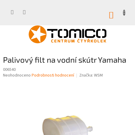
Přejít
na
obsah
NÁKUP
KOŠÍK
Palivový filt na vodní skútr Yamaha
006540
Průměrné
Neohodnoceno
Podrobnosti hodnocení
Značka:
WSM
hodnocení
produktu
je
0,0
z
5
hvězdiček.