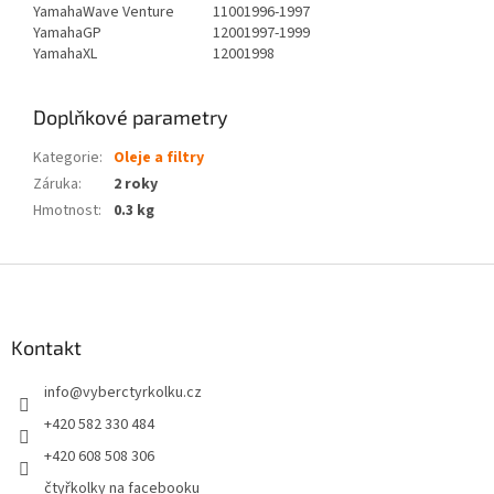
Yamaha
Wave Venture
1100
1996-1997
Yamaha
GP
1200
1997-1999
Yamaha
XL
1200
1998
Doplňkové parametry
Kategorie
:
Oleje a filtry
Záruka
:
2 roky
Hmotnost
:
0.3 kg
Z
á
p
a
Kontakt
t
info
@
vyberctyrkolku.cz
í
+420 582 330 484
+420 608 508 306
čtyřkolky na facebooku