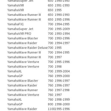
Yamaha
Super Jet
650
1990-1993
Yamaha
VXR
650
1991-1993
Yamaha
VXR
650
1995
Yamaha
Wave Runner III
650
1990-1993
Yamaha
Wave Runner III
650
1995-1996
Yamaha
FX1
700
1994-1995
Yamaha
Super Jet
700
1995-2009
Yamaha
VXR PRO
700
1993-1994
Yamaha
Wave Blaster
700
1993-1996
Yamaha
Wave Raider
700
1994-1997
Yamaha
Wave Raider Deluxe
700
1995
Yamaha
Wave Runner III
700
1994-1995
Yamaha
Wave Runner III
700
1997
Yamaha
Wave Venture
700
1995-1996
Yamaha
Wave Venture
700
1998
Yamaha
XL
700
1999-2004
Yamaha
GP
760
1999-2000
Yamaha
Wave Blaster
760
1996-1997
Yamaha
Wave Raider
760
1996-1997
Yamaha
Wave Runner
760
1997-1998
Yamaha
Wave Venture
760
1997
Yamaha
XL
760
1998-1999
Yamaha
GP
800
1998-2000
Yamaha
Wave Raider
1100
1995-1996