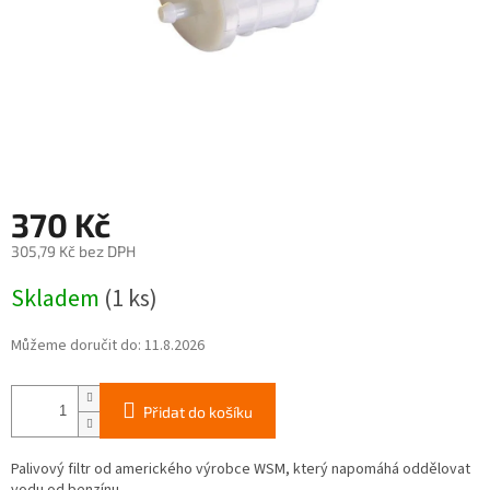
370 Kč
305,79 Kč bez DPH
Měrná
Skladem
(1 ks)
cena:
Můžeme doručit do:
11.8.2026
Přidat do košíku
Palivový filtr od amerického výrobce WSM, který napomáhá oddělovat