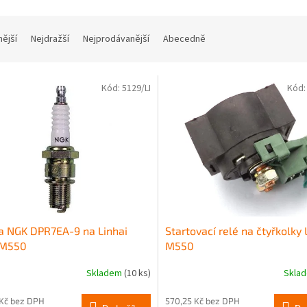
nější
Nejdražší
Nejprodávanější
Abecedně
Kód:
5129/LI
Kód
a NGK DPR7EA-9 na Linhai
Startovací relé na čtyřkolky 
M550
M550
Skladem
(10 ks)
Skla
 Kč bez DPH
570,25 Kč bez DPH