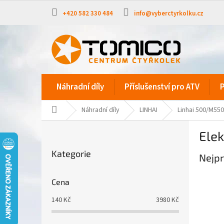
Přejít
na
+420 582 330 484
info@vyberctyrkolku.cz
obsah
Náhradní díly
Příslušenství pro ATV
P
Domů
Náhradní díly
LINHAI
Linhai 500/M550
P
Elek
o
Přeskočit
s
Kategorie
kategorie
Nejpr
t
r
a
Cena
n
140
Kč
3980
Kč
n
í