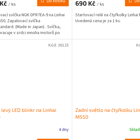
Do košíku
Do
 Kč
690 Kč
/ ks
/ ks
vací svíčka NGK DPR7EA-9 na Linhai
Startovací relé na čtyřkolky Linhai
50. Zapalovací svíčka
Uvedená cena je za 1 ks.
andard. (Made in Japan) . Svíčka,
pracuje v srdci mnoha motorů po
světě.
Kód:
36125
K
 levý LED blinkr na Linhai
Zadní světlo na čtyřkolku Li
0
M550
4 dny
Skla