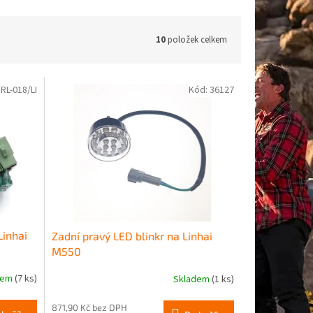
10
položek celkem
:
RL-018/LI
Kód:
36127
Linhai
Zadní pravý LED blinkr na Linhai
M550
dem
(7 ks)
Skladem
(1 ks)
871,90 Kč bez DPH