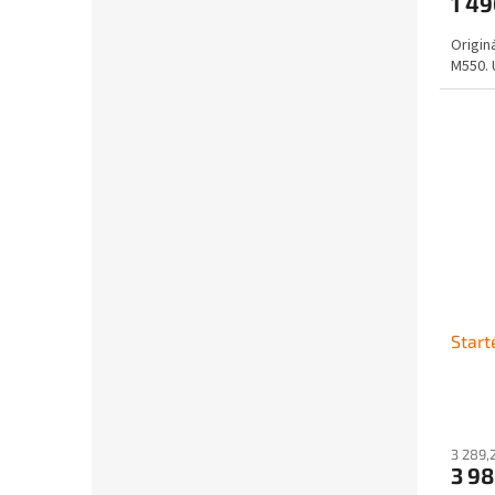
1 4
Originá
M550. 
Start
3 289,
3 9