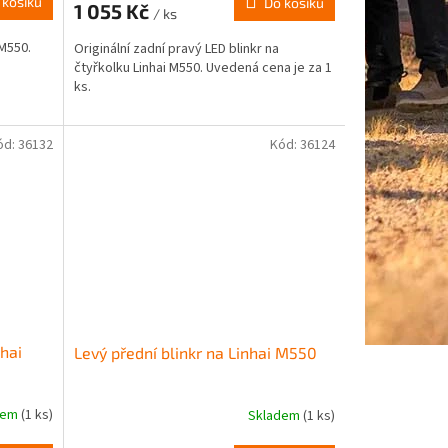
 košíku
Do košíku
1 055 Kč
/ ks
 M550.
Originální zadní pravý LED blinkr na
čtyřkolku Linhai M550. Uvedená cena je za 1
ks.
ód:
36132
Kód:
36124
nhai
Levý přední blinkr na Linhai M550
dem
(1 ks)
Skladem
(1 ks)