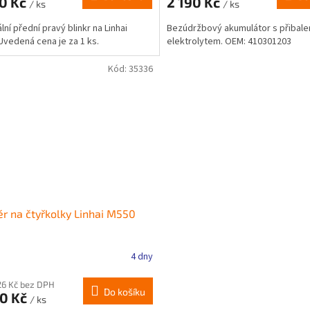
90 Kč
2 190 Kč
/ ks
/ ks
lní přední pravý blinkr na Linhai
Bezúdržbový akumulátor s přibal
Uvedená cena je za 1 ks.
elektrolytem. OEM: 410301203
Kód:
35336
ér na čtyřkolky Linhai M550
4 dny
26 Kč bez DPH
Do košíku
80 Kč
/ ks