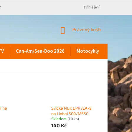
KY
Přihlášení
NÁKUPNÍ
Prázdný košík
KOŠÍK
TV
Can-Am/Sea-Doo 2026
Motocykly
Kontakty
r na
Svíčka NGK DPR7EA-9
na Linhai 500/M550
Skladem
(10 ks)
140 Kč