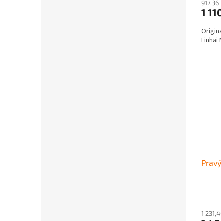
917,36
1 11
Originá
Linhai
Pravý
1 231,