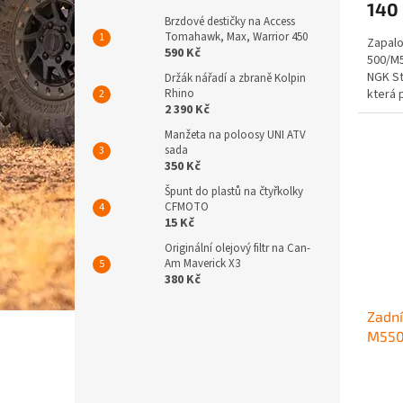
140
Brzdové destičky na Access
Tomahawk, Max, Warrior 450
Zapalo
590 Kč
500/M5
NGK St
Držák nářadí a zbraně Kolpin
Rhino
která 
2 390 Kč
celém 
Manžeta na poloosy UNI ATV
sada
350 Kč
Špunt do plastů na čtyřkolky
CFMOTO
15 Kč
Originální olejový filtr na Can-
Am Maverick X3
380 Kč
Zadní
M55