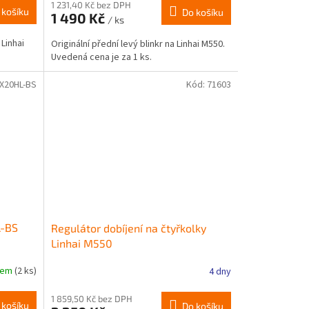
1 231,40 Kč bez DPH
 košíku
Do košíku
1 490 Kč
/ ks
Linhai
Originální přední levý blinkr na Linhai M550.
Uvedená cena je za 1 ks.
X20HL-BS
Kód:
71603
L-BS
Regulátor dobíjení na čtyřkolky
Linhai M550
dem
(2 ks)
4 dny
1 859,50 Kč bez DPH
 košíku
Do košíku