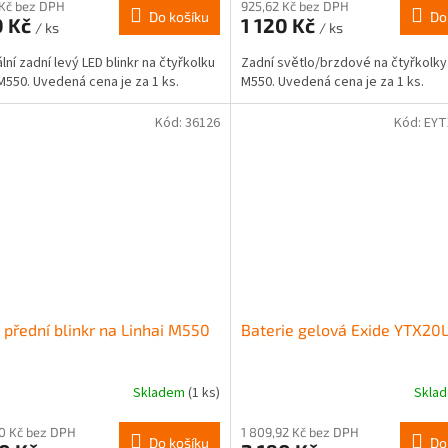
 Kč bez DPH
925,62 Kč bez DPH
Do košíku
Do
0 Kč
1 120 Kč
/ ks
/ ks
lní zadní levý LED blinkr na čtyřkolku
Zadní světlo/brzdové na čtyřkolky 
 M550. Uvedená cena je za 1 ks.
M550. Uvedená cena je za 1 ks.
Kód:
36126
Kód:
EYT
 přední blinkr na Linhai M550
Baterie gelová Exide YTX20
Skladem
(1 ks)
Skla
40 Kč bez DPH
1 809,92 Kč bez DPH
Do košíku
Do