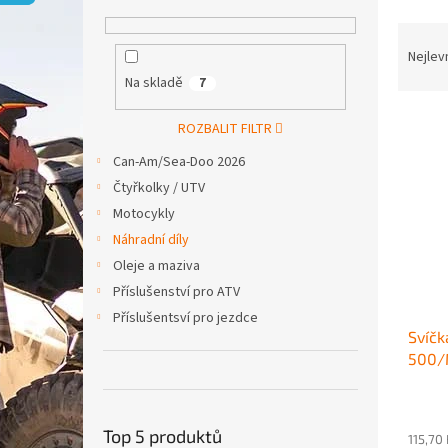
p
a
Ř
n
a
Nejlev
e
z
Na skladě
7
l
e
V
n
ROZBALIT FILTR
ý
í
Can-Am/Sea-Doo 2026
p
p
i
r
Čtyřkolky / UTV
s
o
Motocykly
p
d
Náhradní díly
r
u
Oleje a maziva
o
k
Příslušenství pro ATV
d
t
u
ů
Příslušentsví pro jezdce
Svíčk
k
500/
t
ů
Top 5 produktů
115,70