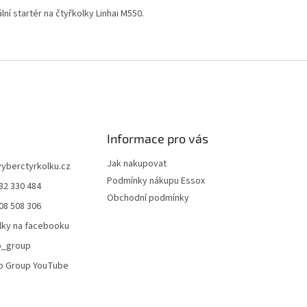
lní startér na čtyřkolky Linhai M550.
O
v
l
á
d
a
c
í
Informace pro vás
p
r
Jak nakupovat
vyberctyrkolku.cz
v
Podmínky nákupu Essox
82 330 484
k
Obchodní podmínky
y
08 508 306
v
lky na facebooku
ý
p
o_group
i
o Group YouTube
s
u