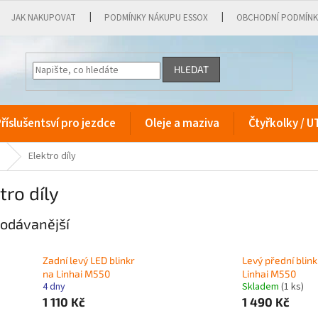
JAK NAKUPOVAT
PODMÍNKY NÁKUPU ESSOX
OBCHODNÍ PODMÍN
HLEDAT
říslušentsví pro jezdce
Oleje a maziva
Čtyřkolky / U
Elektro díly
tro díly
odávanější
Zadní levý LED blinkr
Levý přední blink
na Linhai M550
Linhai M550
4 dny
Skladem
(1 ks)
1 110 Kč
1 490 Kč