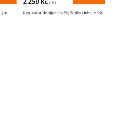
2 250 Kč
/ ks
eným
Regulátor dobíjení na čtyřkolky Linhai M550