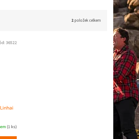
2
položek celkem
ód:
36522
 Linhai
dem
(1 ks)