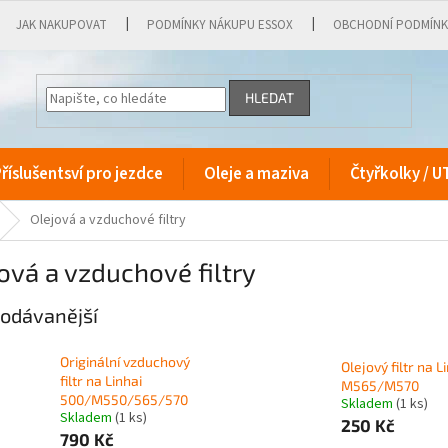
JAK NAKUPOVAT
PODMÍNKY NÁKUPU ESSOX
OBCHODNÍ PODMÍN
HLEDAT
říslušentsví pro jezdce
Oleje a maziva
Čtyřkolky / U
Olejová a vzduchové filtry
ová a vzduchové filtry
odávanější
Originální vzduchový
Olejový filtr na L
filtr na Linhai
M565/M570
500/M550/565/570
Skladem
(1 ks)
Skladem
(1 ks)
250 Kč
790 Kč