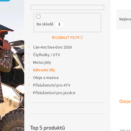
p
a
Ř
n
a
e
Nejlev
Na skladě
2
z
l
e
V
n
ROZBALIT FILTR
ý
í
Can-Am/Sea-Doo 2026
p
p
Čtyřkolky / UTV
i
r
Motocykly
s
o
p
d
Náhradní díly
r
u
Oleje a maziva
o
k
Příslušenství pro ATV
d
t
Příslušentsví pro jezdce
u
ů
Olejo
k
t
ů
Top 5 produktů
206,61