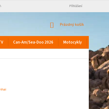
KY
Přihlášení
NÁKUPNÍ
Prázdný košík
KOŠÍK
TV
Can-Am/Sea-Doo 2026
Motocykly
Kontakty
inhai