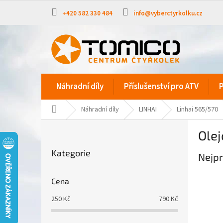
Přejít
na
+420 582 330 484
info@vyberctyrkolku.cz
obsah
Náhradní díly
Příslušenství pro ATV
P
Domů
Náhradní díly
LINHAI
Linhai 565/570
P
Olej
o
Přeskočit
s
Kategorie
kategorie
Nejpr
t
r
a
Cena
n
250
Kč
790
Kč
n
í