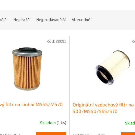
nější
Nejdražší
Nejprodávanější
Abecedně
Kód:
38091
K
vý filtr na Linhai M565/M570
Originální vzduchový filtr na
500/M550/565/570
Skladem
(1 ks)
Skla
 Kč bez DPH