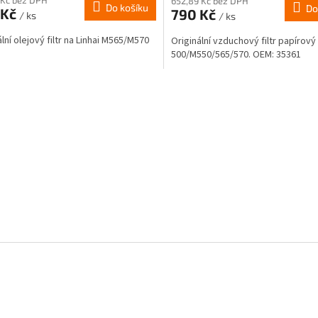
652,89 Kč bez DPH
Do košíku
Do
 Kč
790 Kč
/ ks
/ ks
lní olejový filtr na Linhai M565/M570
Originální vzduchový filtr papírový 
500/M550/565/570. OEM: 35361
O
v
l
á
d
a
c
í
p
r
v
k
y
v
ý
p
i
s