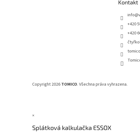
Kontakt
í
info
@
+420 5
+420 6
čtyřko
tomic
Tomic
Copyright 2026
TOMICO
. Všechna práva vyhrazena.
×
Splátková kalkulačka ESSOX