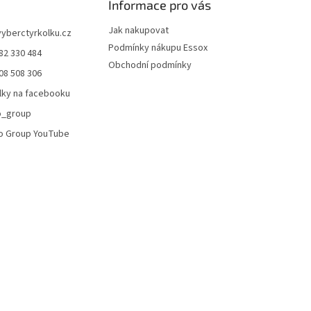
Informace pro vás
u
Jak nakupovat
vyberctyrkolku.cz
Podmínky nákupu Essox
82 330 484
Obchodní podmínky
08 508 306
lky na facebooku
o_group
o Group YouTube