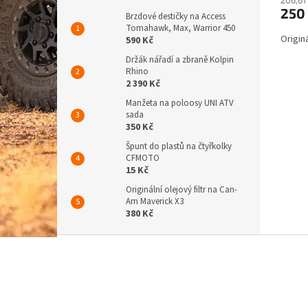
250
Brzdové destičky na Access
Tomahawk, Max, Warrior 450
Originá
590 Kč
Držák nářadí a zbraně Kolpin
Rhino
2 390 Kč
Manžeta na poloosy UNI ATV
sada
350 Kč
Špunt do plastů na čtyřkolky
CFMOTO
15 Kč
Originální olejový filtr na Can-
Am Maverick X3
380 Kč
Z
á
p
a
t