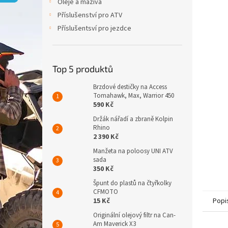
p
Oleje a maziva
a
Příslušenství pro ATV
n
Příslušentsví pro jezdce
e
l
Top 5 produktů
Brzdové destičky na Access
Tomahawk, Max, Warrior 450
590 Kč
Držák nářadí a zbraně Kolpin
Rhino
2 390 Kč
Manžeta na poloosy UNI ATV
sada
350 Kč
Špunt do plastů na čtyřkolky
CFMOTO
15 Kč
Popi
Originální olejový filtr na Can-
Am Maverick X3