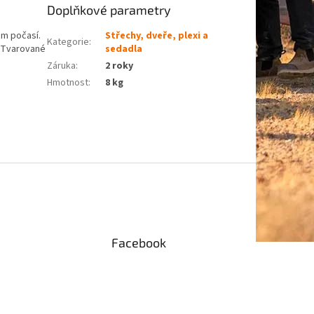
Doplňkové parametry
ém počasí.
Střechy, dveře, plexi a
Kategorie
:
. Tvarované
sedadla
Záruka
:
2 roky
Hmotnost
:
8 kg
Facebook