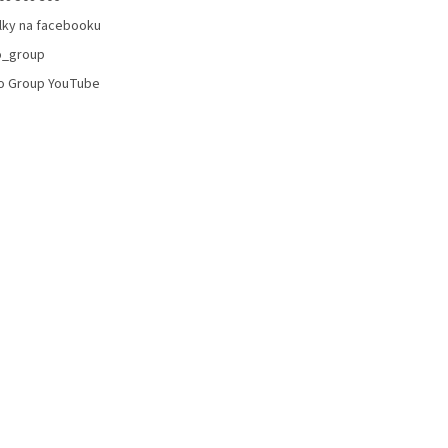
lky na facebooku
o_group
o Group YouTube