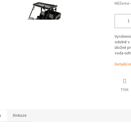
Můžeme d
Vyrobeno 
odolné v 
úložné p
voda odt
Detailní 
TISK
s
Diskuze