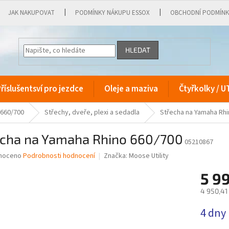
JAK NAKUPOVAT
PODMÍNKY NÁKUPU ESSOX
OBCHODNÍ PODMÍN
HLEDAT
říslušentsví pro jezdce
Oleje a maziva
Čtyřkolky / U
 660/700
Střechy, dveře, plexi a sedadla
Střecha na Yamaha Rhi
echa na Yamaha Rhino 660/700
05210867
né
noceno
Podrobnosti hodnocení
Značka:
Moose Utility
ní
5 9
u
4 950,41
Měrná
4 dny
cena:
ek.