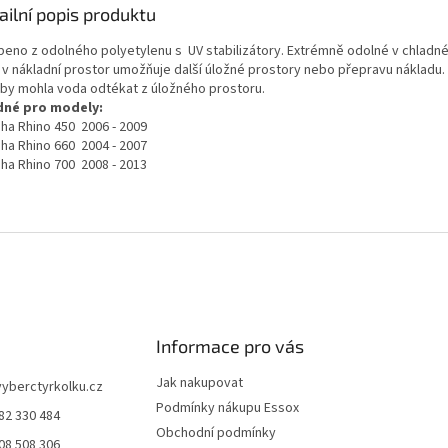
ailní popis produktu
beno z odolného polyetylenu s UV stabilizátory. Extrémně odolné v chladn
í v nákladní prostor umožňuje další úložné prostory nebo přepravu nákladu
aby mohla voda odtékat z úložného prostoru.
né pro modely:
ha Rhino 450 2006 - 2009
ha Rhino 660 2004 - 2007
ha Rhino 700 2008 - 2013
Informace pro vás
Jak nakupovat
vyberctyrkolku.cz
Podmínky nákupu Essox
82 330 484
Obchodní podmínky
08 508 306