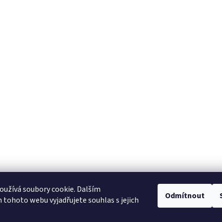
užívá soubory cookie. Dalším
Odmítnout
tohoto webu vyjadřujete souhlas s jejich