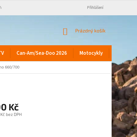
KY
Přihlášení
NÁKUPNÍ
Prázdný košík
KOŠÍK
TV
Can-Am/Sea-Doo 2026
Motocykly
Kontakty
no 660/700
90 Kč
 Kč bez DPH