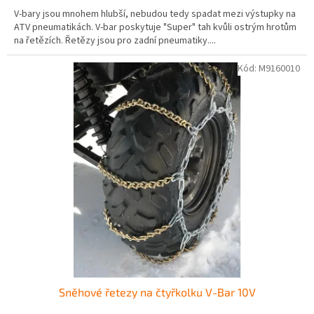
V-bary jsou mnohem hlubší, nebudou tedy spadat mezi výstupky na
ATV pneumatikách. V-bar poskytuje "Super" tah kvůli ostrým hrotům
na řetězích. Řetězy jsou pro zadní pneumatiky....
Kód:
M9160010
Sněhové řetezy na čtyřkolku V-Bar 10V