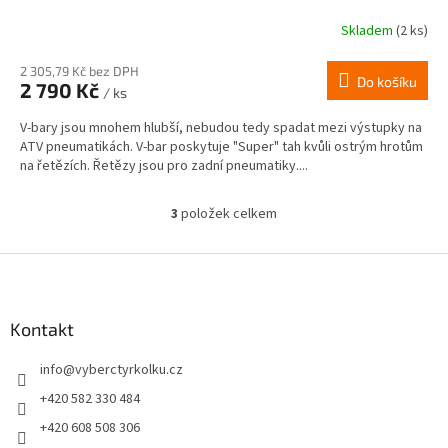
Skladem
(2 ks)
2 305,79 Kč bez DPH
Do košíku
2 790 Kč
/ ks
V-bary jsou mnohem hlubší, nebudou tedy spadat mezi výstupky na
ATV pneumatikách. V-bar poskytuje "Super" tah kvůli ostrým hrotům
na řetězích. Řetězy jsou pro zadní pneumatiky....
3
položek celkem
O
v
l
Z
á
á
d
p
a
a
Kontakt
c
t
í
info
@
vyberctyrkolku.cz
í
p
r
+420 582 330 484
v
+420 608 508 306
k