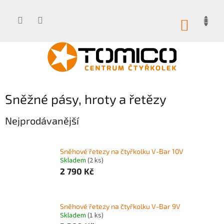
Přejít
na
obsah
NÁKUP
KOŠÍK
Sněžné pásy, hroty a řetězy
Nejprodávanější
Sněhové řetezy na čtyřkolku V-Bar 10V
Skladem
(2 ks)
2 790 Kč
Sněhové řetezy na čtyřkolku V-Bar 9V
Skladem
(1 ks)