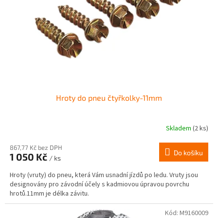
r
ů
o
d
u
k
t
ů
Hroty do pneu čtyřkolky-11mm
Skladem
(2 ks)
867,77 Kč bez DPH
Do košíku
1 050 Kč
/ ks
Hroty (vruty) do pneu, která Vám usnadní jízdů po ledu. Vruty jsou
designovány pro závodní účely s kadmiovou úpravou povrchu
hrotů.11mm je délka závitu.
Kód:
M9160009