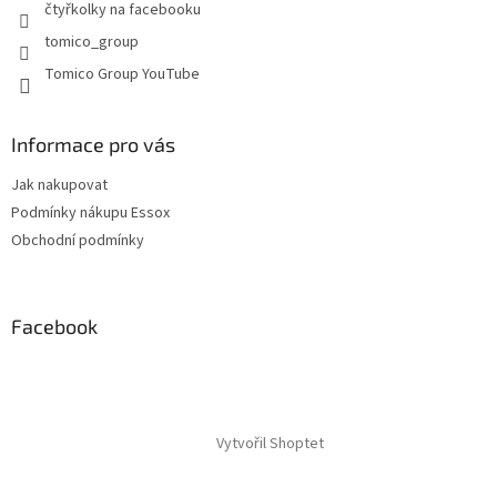
y
čtyřkolky na facebooku
v
tomico_group
ý
p
Tomico Group YouTube
i
s
u
Informace pro vás
Jak nakupovat
Podmínky nákupu Essox
Obchodní podmínky
Facebook
Vytvořil Shoptet