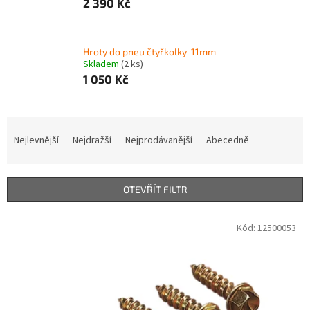
2 390 Kč
Hroty do pneu čtyřkolky-11mm
Skladem
(2 ks)
1 050 Kč
Ř
a
Nejlevnější
Nejdražší
Nejprodávanější
Abecedně
z
e
n
OTEVŘÍT FILTR
í
p
V
Kód:
12500053
r
ý
o
p
d
i
u
s
k
p
t