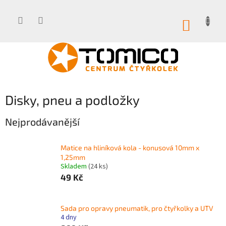
Přejít
na
obsah
NÁKUP
KOŠÍK
Disky, pneu a podložky
Nejprodávanější
Matice na hliníková kola - konusová 10mm x
1,25mm
Skladem
(24 ks)
49 Kč
Sada pro opravy pneumatik, pro čtyřkolky a UTV
4 dny