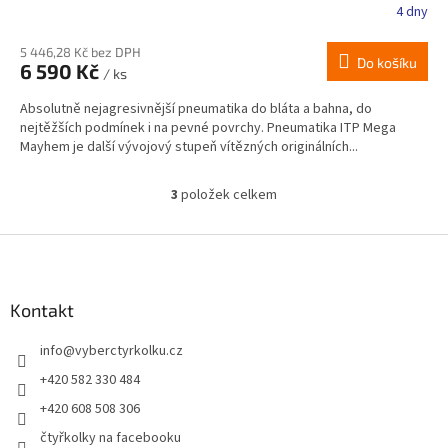
4 dny
5 446,28 Kč bez DPH
Do košíku
6 590 Kč
/ ks
Absolutně nejagresivnější pneumatika do bláta a bahna, do
nejtěžších podmínek i na pevné povrchy. Pneumatika ITP Mega
Mayhem je další vývojový stupeň vítězných originálních...
3
položek celkem
O
v
l
Z
á
á
d
p
a
a
Kontakt
c
t
í
info
@
vyberctyrkolku.cz
í
p
r
+420 582 330 484
v
+420 608 508 306
k
y
čtyřkolky na facebooku