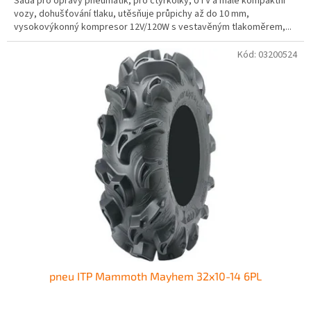
Sada pro opravy pneumatik, pro čtyřkolky, UTV a malé kompaktní
z
vozy, dohušťování tlaku, utěsňuje průpichy až do 10 mm,
5
vysokovýkonný kompresor 12V/120W s vestavěným tlakoměrem,...
hvězdiček.
Kód:
03200524
pneu ITP Mammoth Mayhem 32x10-14 6PL