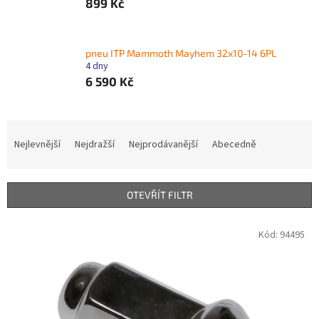
899 Kč
pneu ITP Mammoth Mayhem 32x10-14 6PL
4 dny
6 590 Kč
Ř
a
Nejlevnější
Nejdražší
Nejprodávanější
Abecedně
z
e
n
OTEVŘÍT FILTR
í
p
V
Kód:
94495
r
ý
o
p
d
i
u
s
k
p
t