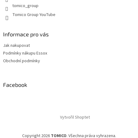
v
tomico_group
ý
p
Tomico Group YouTube
i
s
u
Informace pro vás
Jak nakupovat
Podmínky nákupu Essox
Obchodní podmínky
Facebook
Vytvořil Shoptet
Copyright 2026
TOMICO
. Všechna práva vyhrazena.