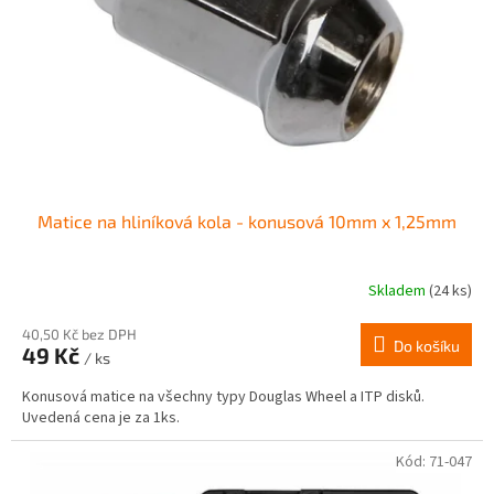
r
ů
o
d
u
k
t
ů
Matice na hliníková kola - konusová 10mm x 1,25mm
Skladem
(24 ks)
Průměrné
hodnocení
produktu
40,50 Kč bez DPH
Do košíku
49 Kč
je
/ ks
4,0
Konusová matice na všechny typy Douglas Wheel a ITP disků.
z
Uvedená cena je za 1ks.
5
hvězdiček.
Kód:
71-047