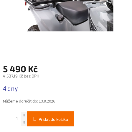
5 490 Kč
4 537,19 Kč bez DPH
Měrná
4 dny
cena:
Můžeme doručit do:
13.8.2026
Přidat do košíku