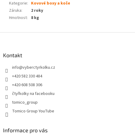
Kategorie
:
Kovové boxy a koše
Záruka
:
2 roky
Hmotnost
:
8 kg
Z
á
p
a
Kontakt
t
info
@
vyberctyrkolku.cz
í
+420 582 330 484
+420 608 508 306
čtyřkolky na facebooku
tomico_group
Tomico Group YouTube
Informace pro vás