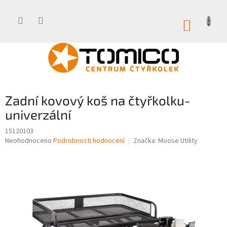
Přejít
na
obsah
NÁKUP
KOŠÍK
Zadní kovový koš na čtyřkolku-
univerzální
15120103
Průměrné
Neohodnoceno
Podrobnosti hodnocení
Značka:
Moose Utility
hodnocení
produktu
je
0,0
z
5
hvězdiček.