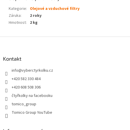
Kategorie
:
Olejové a vzduchové filtry
Záruka
:
2 roky
Hmotnost
:
2 kg
Z
á
p
a
Kontakt
t
info
@
vyberctyrkolku.cz
í
+420 582 330 484
+420 608 508 306
čtyřkolky na facebooku
tomico_group
Tomico Group YouTube