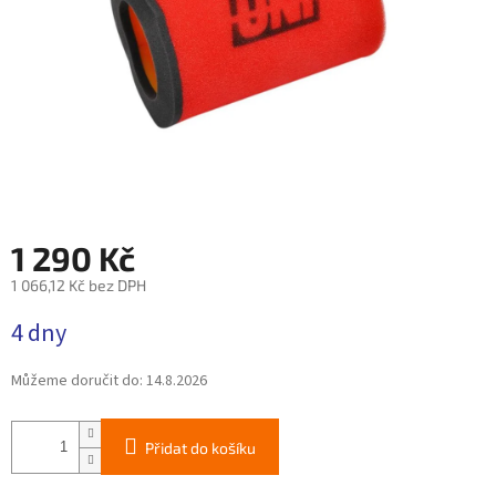
1 290 Kč
1 066,12 Kč bez DPH
Měrná
4 dny
cena:
Můžeme doručit do:
14.8.2026
Přidat do košíku