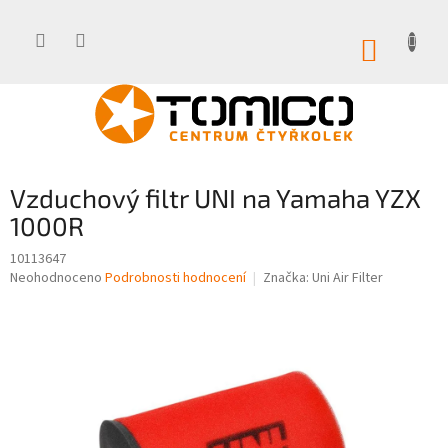
Přejít
na
obsah
NÁKUP
KOŠÍK
Vzduchový filtr UNI na Yamaha YZX
1000R
10113647
Průměrné
Neohodnoceno
Podrobnosti hodnocení
Značka:
Uni Air Filter
hodnocení
produktu
je
0,0
z
5
hvězdiček.