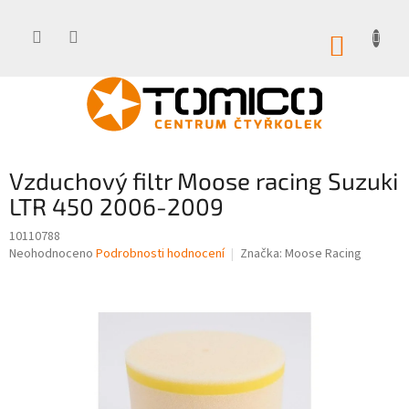
Přejít
na
obsah
NÁKUP
KOŠÍK
Vzduchový filtr Moose racing Suzuki
LTR 450 2006-2009
10110788
Průměrné
Neohodnoceno
Podrobnosti hodnocení
Značka:
Moose Racing
hodnocení
produktu
je
0,0
z
5
hvězdiček.