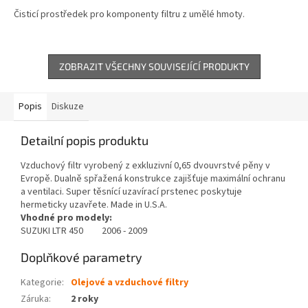
Čisticí prostředek pro komponenty filtru z umělé hmoty.
ZOBRAZIT VŠECHNY SOUVISEJÍCÍ PRODUKTY
Popis
Diskuze
Detailní popis produktu
Vzduchový filtr vyrobený z exkluzivní 0,65 dvouvrstvé pěny v
Evropě. Dualně spřažená konstrukce zajišťuje maximální ochranu
a ventilaci. Super těsnící uzavírací prstenec poskytuje
hermeticky uzavřete. Made in U.S.A.
Vhodné pro modely:
SUZUKI LTR 450 2006 - 2009
Doplňkové parametry
Kategorie
:
Olejové a vzduchové filtry
Záruka
:
2 roky