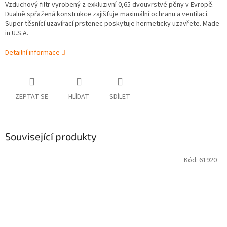
Vzduchový filtr vyrobený z exkluzivní 0,65 dvouvrstvé pěny v Evropě.
Dualně spřažená konstrukce zajišťuje maximální ochranu a ventilaci.
Super těsnící uzavírací prstenec poskytuje hermeticky uzavřete. Made
in U.S.A.
Detailní informace
ZEPTAT SE
HLÍDAT
SDÍLET
Související produkty
Kód:
61920