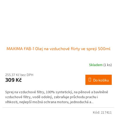
MAXIMA FAB-1 Olej na vzduchové filrty ve spreji 500ml
Skladem
(1 ks)
255,37 Kč bez DPH
309 Kč
Do košíku
Sprej na vzduchové filtry, 100% syntetický, na pěnové a bavlněné
vzduchové filtry, vodě odolný, zabraňuje průchodu prachu i
vlhkosti, nejlepší možná ochrana motoru, jednoduchá a...
Kód:
217411