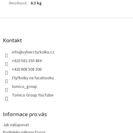
Hmotnost
:
0.3 kg
Z
á
p
a
Kontakt
t
info
@
vyberctyrkolku.cz
í
+420 582 330 484
+420 608 508 306
čtyřkolky na facebooku
tomico_group
Tomico Group YouTube
Informace pro vás
Jak nakupovat
Podmínky nákupu Essox