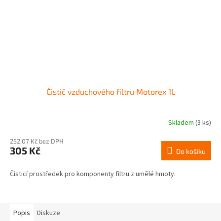
Čistič vzduchového filtru Motorex 1L
Skladem
(3 ks)
252,07 Kč bez DPH
305 Kč
Do košíku
Čisticí prostředek pro komponenty filtru z umělé hmoty.
Popis
Diskuze