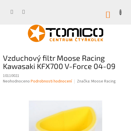
Přejít
na
obsah
NÁKUP
KOŠÍK
Vzduchový filtr Moose Racing
Kawasaki KFX700 V-Force 04-09
10110021
Průměrné
Neohodnoceno
Podrobnosti hodnocení
Značka:
Moose Racing
hodnocení
produktu
je
0,0
z
5
hvězdiček.