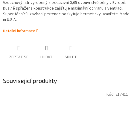
Vzduchový filtr vyrobený z exkluzivní 0,65 dvouvrstvé pěny v Evropě.
Dualně spřažená konstrukce zajišťuje maximální ochranu a ventilaci.
Super těsnící uzavírací prstenec poskytuje hermeticky uzavřete. Made
in U.S.A.
Detailní informace
ZEPTAT SE
HLÍDAT
SDÍLET
Související produkty
Kód:
217411