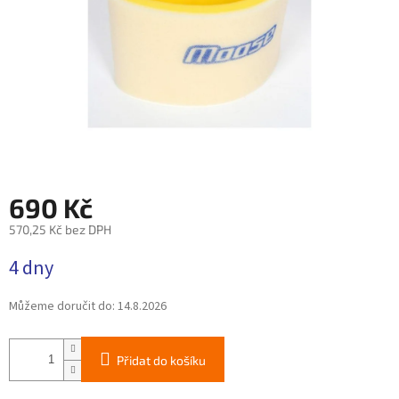
690 Kč
570,25 Kč bez DPH
Měrná
4 dny
cena:
Můžeme doručit do:
14.8.2026
Přidat do košíku