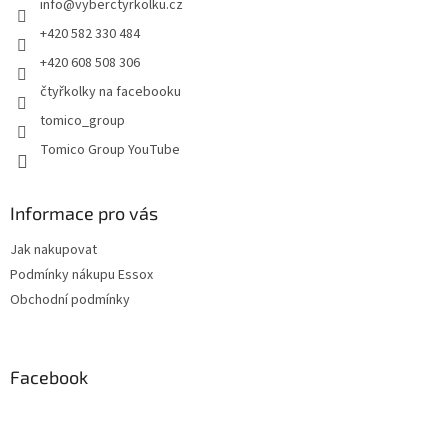
info
@
vyberctyrkolku.cz
í
+420 582 330 484
+420 608 508 306
čtyřkolky na facebooku
tomico_group
Tomico Group YouTube
Informace pro vás
Jak nakupovat
Podmínky nákupu Essox
Obchodní podmínky
Facebook