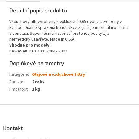
Detailní popis produktu
Vzduchový filtr vyrobený z exkluzivní 0,65 dvouvrstvé pěny v
Evropě. Dualně spřažená konstrukce zajišťuje maximální ochranu
a ventilaci. Super těsnící uzavírací prstenec poskytuje
hermeticky uzavřete. Made in U.S.A.
Vhodné pro modely:
KAWASAKI KFX 700 2004 - 2009
Doplňkové parametry
Kategorie
:
Olejové a vzduchové filtry
Záruka
:
2 roky
Hmotnost
:
1 kg
Z
á
p
a
Kontakt
t