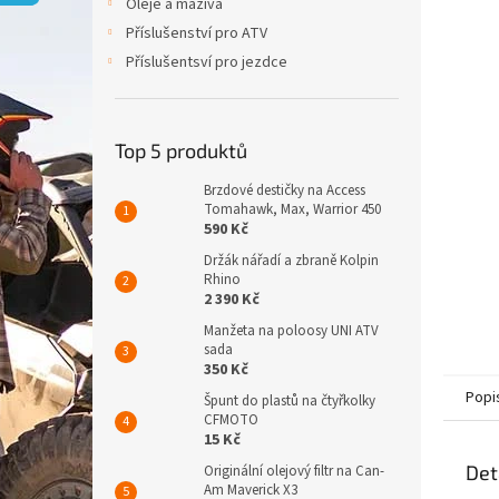
p
Oleje a maziva
a
Příslušenství pro ATV
n
Příslušentsví pro jezdce
e
l
Top 5 produktů
Brzdové destičky na Access
Tomahawk, Max, Warrior 450
590 Kč
Držák nářadí a zbraně Kolpin
Rhino
2 390 Kč
Manžeta na poloosy UNI ATV
sada
350 Kč
Popi
Špunt do plastů na čtyřkolky
CFMOTO
15 Kč
Det
Originální olejový filtr na Can-
Am Maverick X3