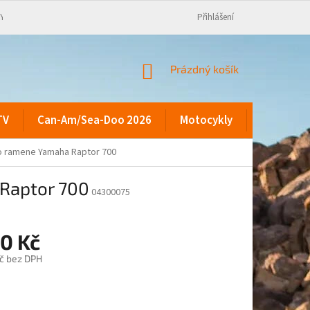
KY
Přihlášení
NÁKUPNÍ
Prázdný košík
KOŠÍK
TV
Can-Am/Sea-Doo 2026
Motocykly
Kontakty
ho ramene Yamaha Raptor 700
 Raptor 700
04300075
90 Kč
č bez DPH