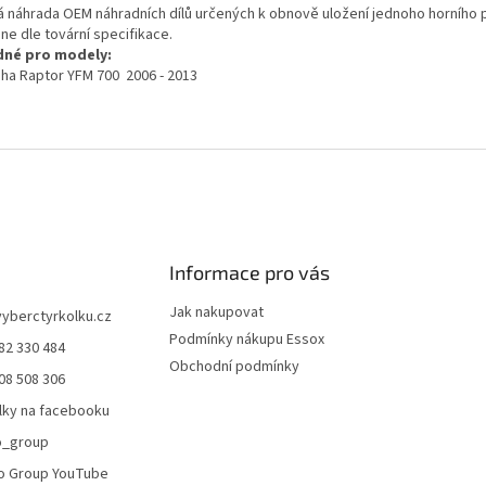
á náhrada OEM náhradních dílů určených k obnově uložení jednoho horního 
ne dle tovární specifikace.
né pro modely:
ha Raptor YFM 700 2006 - 2013
Informace pro vás
Jak nakupovat
vyberctyrkolku.cz
Podmínky nákupu Essox
82 330 484
Obchodní podmínky
08 508 306
lky na facebooku
o_group
o Group YouTube