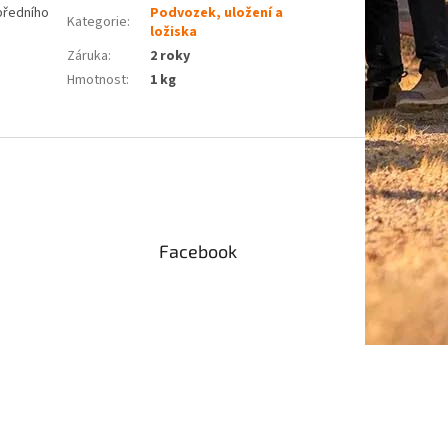
předního
Podvozek, uložení a
Kategorie
:
ložiska
Záruka
:
2 roky
Hmotnost
:
1 kg
Facebook