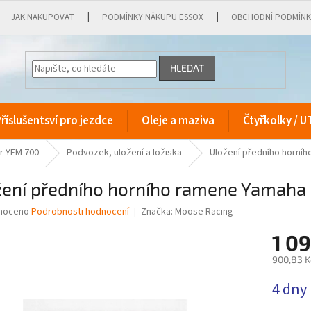
JAK NAKUPOVAT
PODMÍNKY NÁKUPU ESSOX
OBCHODNÍ PODMÍN
HLEDAT
říslušentsví pro jezdce
Oleje a maziva
Čtyřkolky / U
r YFM 700
Podvozek, uložení a ložiska
Uložení předního horní
žení předního horního ramene Yamaha
né
noceno
Podrobnosti hodnocení
Značka:
Moose Racing
ní
1 0
u
900,83 K
Měrná
4 dny
cena:
ek.