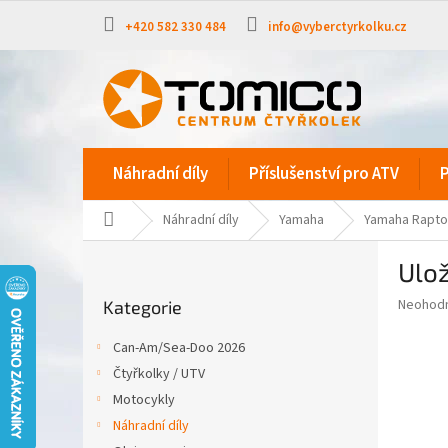
Přejít
na
+420 582 330 484
info@vyberctyrkolku.cz
obsah
Náhradní díly
Příslušenství pro ATV
P
Domů
Náhradní díly
Yamaha
Yamaha Rapto
P
Ulo
o
Přeskočit
s
Průměr
Neohod
Kategorie
kategorie
t
hodnoce
r
produkt
Can-Am/Sea-Doo 2026
a
je
Čtyřkolky / UTV
0,0
n
z
Motocykly
n
5
í
Náhradní díly
hvězdič