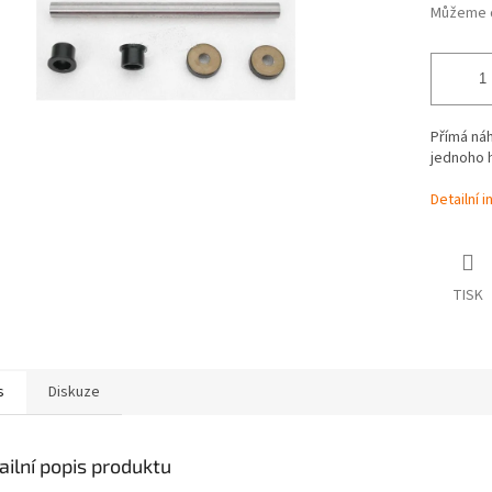
Můžeme d
Přímá náh
jednoho h
Detailní 
TISK
s
Diskuze
ailní popis produktu