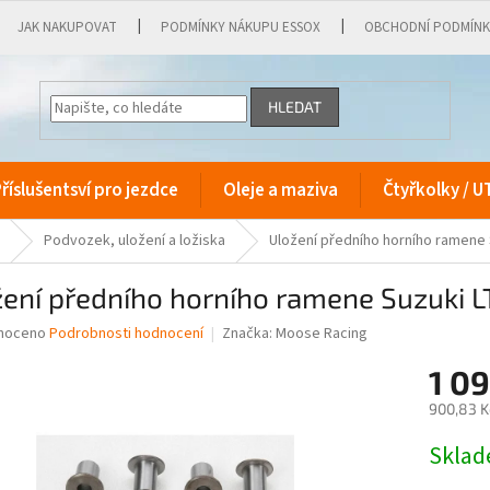
JAK NAKUPOVAT
PODMÍNKY NÁKUPU ESSOX
OBCHODNÍ PODMÍN
HLEDAT
říslušentsví pro jezdce
Oleje a maziva
Čtyřkolky / U
Podvozek, uložení a ložiska
Uložení předního horního ramene 
žení předního horního ramene Suzuki 
né
noceno
Podrobnosti hodnocení
Značka:
Moose Racing
ní
1 0
u
900,83 K
Měrná
Skla
cena:
ek.