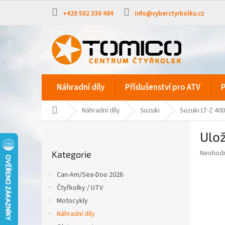
Přejít
na
+420 582 330 484
info@vyberctyrkolku.cz
obsah
Náhradní díly
Příslušenství pro ATV
P
Domů
Náhradní díly
Suzuki
Suzuki LT-Z 400
P
Ulo
o
Přeskočit
s
Průměr
Neohod
Kategorie
kategorie
t
hodnoce
r
produkt
Can-Am/Sea-Doo 2026
a
je
Čtyřkolky / UTV
0,0
n
z
Motocykly
n
5
í
Náhradní díly
hvězdič