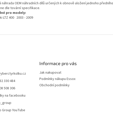
á náhrada OEM náhradních dílů určených k obnově uložení jednoho předního
ne dle tovární specifikace.
né pro modely:
ki LTZ 400 2003 - 2009
Informace pro vás
Jak nakupovat
vyberctyrkolku.cz
Podmínky nákupu Essox
82 330 484
Obchodní podmínky
08 508 306
lky na facebooku
o_group
o Group YouTube