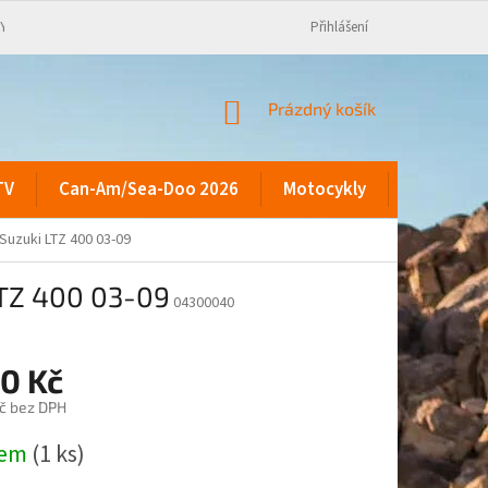
KY
Přihlášení
NÁKUPNÍ
Prázdný košík
KOŠÍK
TV
Can-Am/Sea-Doo 2026
Motocykly
Kontakty
Suzuki LTZ 400 03-09
LTZ 400 03-09
04300040
90 Kč
č bez DPH
dem
(1 ks)