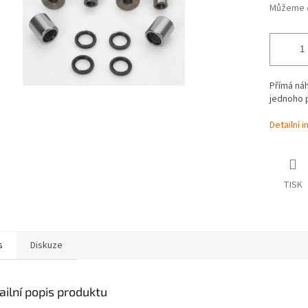
Můžeme d
Přímá náh
jednoho p
Detailní 
TISK
s
Diskuze
ailní popis produktu