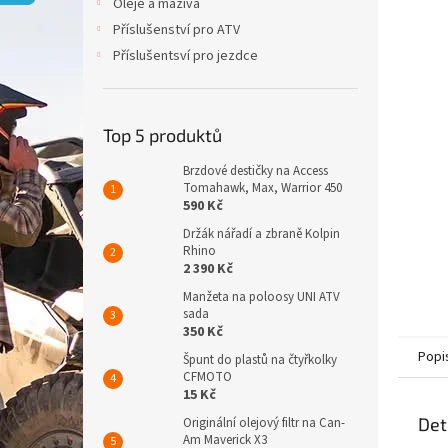
p
Oleje a maziva
a
Příslušenství pro ATV
n
Příslušentsví pro jezdce
e
l
Top 5 produktů
Brzdové destičky na Access
Tomahawk, Max, Warrior 450
590 Kč
Držák nářadí a zbraně Kolpin
Rhino
2 390 Kč
Manžeta na poloosy UNI ATV
sada
350 Kč
Popi
Špunt do plastů na čtyřkolky
CFMOTO
15 Kč
Det
Originální olejový filtr na Can-
Am Maverick X3