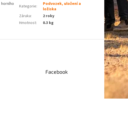
 horního
Podvozek, uložení a
Kategorie
:
ložiska
Záruka
:
2 roky
Hmotnost
:
0.3 kg
Facebook