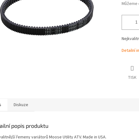
Můžeme d
Nejkvalit
Detailní 
TISK
s
Diskuze
ailní popis produktu
alitnější řemeny variátorů Moose Utility ATV. Made in USA.