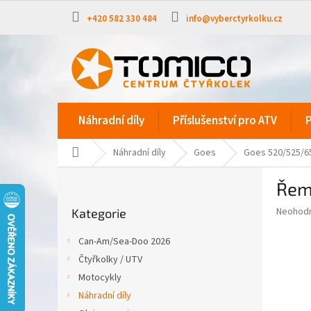
Přejít
na
+420 582 330 484
info@vyberctyrkolku.cz
obsah
Náhradní díly
Příslušenství pro ATV
P
Domů
Náhradní díly
Goes
Goes 520/525/6
P
Řeme
o
Přeskočit
s
Průměr
Neohod
Kategorie
kategorie
t
hodnoce
r
produkt
Can-Am/Sea-Doo 2026
a
je
Čtyřkolky / UTV
0,0
n
z
Motocykly
n
5
í
Náhradní díly
hvězdič