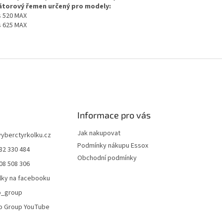
átorový řemen určený pro modely:
 520 MAX
 625 MAX
Informace pro vás
Jak nakupovat
vyberctyrkolku.cz
Podmínky nákupu Essox
82 330 484
Obchodní podmínky
08 508 306
lky na facebooku
o_group
o Group YouTube