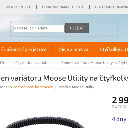
JAK NAKUPOVAT
PODMÍNKY NÁKUPU ESSOX
OBCHODNÍ PODMÍN
HLEDAT
říslušentsví pro jezdce
Oleje a maziva
Čtyřkolky / U
52i
Díly motor a variátor
Řemen variátoru Moose Utility na čtyř
n variátoru Moose Utility na čtyřkol
né
noceno
Podrobnosti hodnocení
Značka:
Moose Utility
ní
2 9
u
2 471,07
Měrná
4 dny
cena:
ek.