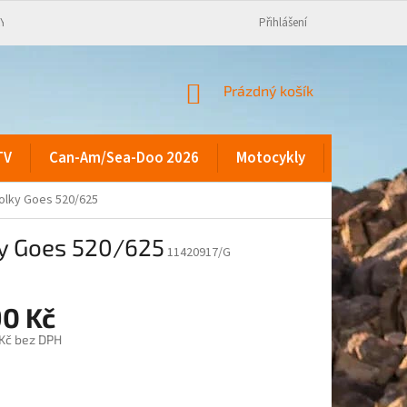
KY
Přihlášení
NÁKUPNÍ
Prázdný košík
KOŠÍK
TV
Can-Am/Sea-Doo 2026
Motocykly
Kontakty
kolky Goes 520/625
ky Goes 520/625
11420917/G
90 Kč
 Kč bez DPH