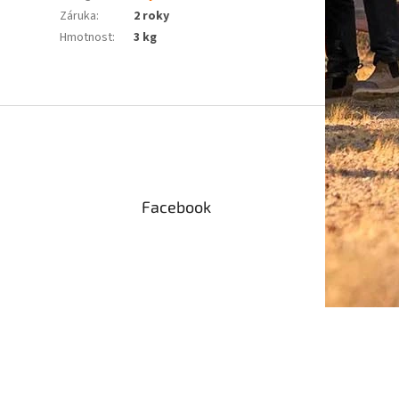
Záruka
:
2 roky
Hmotnost
:
3 kg
Facebook