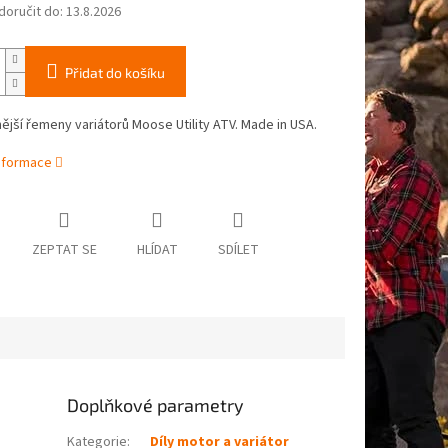
oručit do:
13.8.2026
Přidat do košíku
nější řemeny variátorů Moose Utility ATV. Made in USA.
informace
ZEPTAT SE
HLÍDAT
SDÍLET
Doplňkové parametry
Kategorie
:
Díly motor a variátor