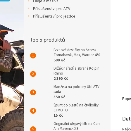
p
Oleje a maziva
a
Příslušenství pro ATV
n
Příslušentsví pro jezdce
e
l
Top 5 produktů
Brzdové destičky na Access
Tomahawk, Max, Warrior 450
590 Kč
Držák nářadí a zbraně Kolpin
Rhino
2 390 Kč
Manžeta na poloosy UNI ATV
sada
350 Kč
Popi
Špunt do plastů na čtyřkolky
CFMOTO
15 Kč
Det
Originální olejový filtr na Can-
Am Maverick X3
Nejkv