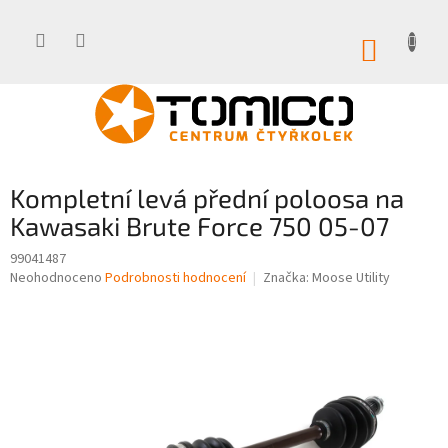
Přejít
na
obsah
NÁKUP
KOŠÍK
Kompletní levá přední poloosa na
Kawasaki Brute Force 750 05-07
99041487
Průměrné
Neohodnoceno
Podrobnosti hodnocení
Značka:
Moose Utility
hodnocení
produktu
je
0,0
z
5
hvězdiček.