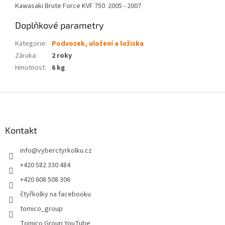
Kawasaki Brute Force KVF 750 2005 - 2007
Doplňkové parametry
Kategorie
:
Podvozek, uložení a ložiska
Záruka
:
2 roky
Hmotnost
:
6 kg
Z
á
p
a
Kontakt
t
info
@
vyberctyrkolku.cz
í
+420 582 330 484
+420 608 508 306
čtyřkolky na facebooku
tomico_group
Tomico Group YouTube