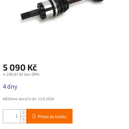
5 090 Kč
4 206,61 Kč bez DPH
Měrná
4 dny
cena:
Můžeme doručit do:
12.8.2026
Přidat do košíku