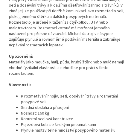
setí a dosévání trávy a k dalšímu ošetřování zahrad a trávníků. V
zimě jej lze používat při údržbě komunikací jako rozmetadlo soli,
písku, jemného štěrku a dalších posypových materiálů.
Rozmetadlo je určené k tažení za čtyřkolkou, UTV nebo
malotraktorem. Rozmetací kotouč má možnost jemného
nastavení pro přesné dávkování. Míchací ústrojí v násypce
zajišťuje plynulé a rovnoměrné podávání materiálu a zabraňuje
ucpávání rozmetacích lopatek.
Upozornění:
Materiály jako moučka, hnůj, půda, hrubý štěrk nebo mulč nemají
vhodné fyzikální vlastnosti a nehodí se pro práci s tímto
rozmetadlem.
Vlastnosti:
K rozmetávání hnojiv, setí, dosévání trávy a rozmetání
posypové soli
Snadná obsluha a připojení
Nosnost: 160 kg
Robustní ocelová konstrukce
Pojezdová kola se širokými pneumatikami
Plynule nastavitelné množství posypového materiálu