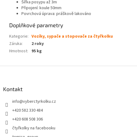
Šířka posypu až 3m
Připojení: koule 50mm
Povrchová úprava: práškově lakováno
Doplňkové parametry
Kategorie
:
Vozíky, sypače a stopovače za čtyřkolku
Záruka
:
2 roky
Hmotnost
:
95 kg
Z
á
p
a
Kontakt
t
info
@
vyberctyrkolku.cz
í
+420 582 330 484
+420 608 508 306
čtyřkolky na facebooku