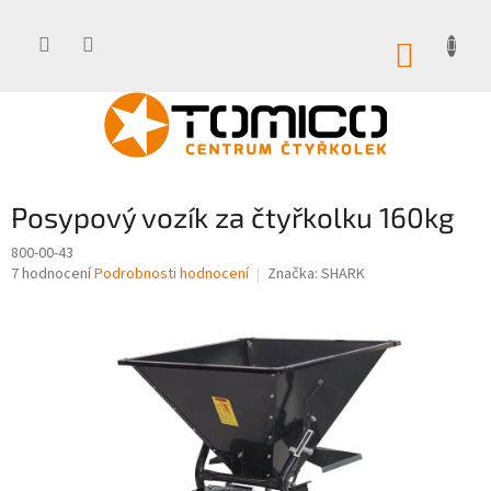
Přejít
na
obsah
NÁKUP
KOŠÍK
Posypový vozík za čtyřkolku 160kg
800-00-43
Průměrné
7 hodnocení
Podrobnosti hodnocení
Značka:
SHARK
hodnocení
produktu
je
2,3
z
5
hvězdiček.