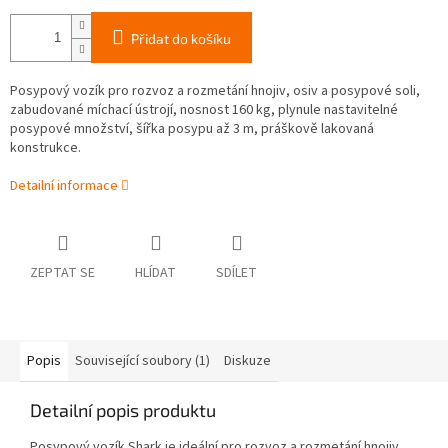
Přidat do košíku
Posypový vozík pro rozvoz a rozmetání hnojiv, osiv a posypové soli,
zabudované míchací ústrojí, nosnost 160 kg, plynule nastavitelné
posypové množství, šířka posypu až 3 m, práškově lakovaná
konstrukce.
Detailní informace
ZEPTAT SE
HLÍDAT
SDÍLET
Popis
Související soubory (1)
Diskuze
Detailní popis produktu
Posypový vozík Shark je ideální pro rozvoz a rozmetání hnojiv,