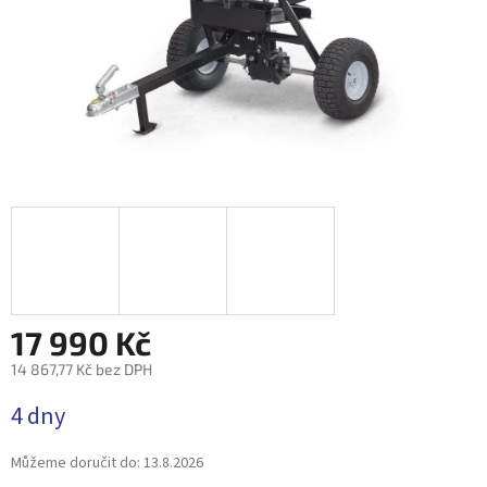
17 990 Kč
14 867,77 Kč bez DPH
Měrná
4 dny
cena:
Můžeme doručit do:
13.8.2026