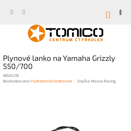
Přejít
na
obsah
NÁKUP
KOŠÍK
Plynové lanko na Yamaha Grizzly
550/700
06501291
Průměrné
Neohodnoceno
Podrobnosti hodnocení
Značka:
Moose Racing
hodnocení
produktu
je
0,0
z
5
hvězdiček.