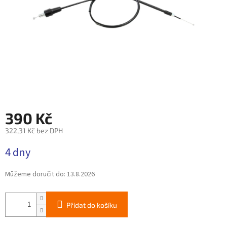
390 Kč
322,31 Kč bez DPH
Měrná
4 dny
cena:
Můžeme doručit do:
13.8.2026
Přidat do košíku