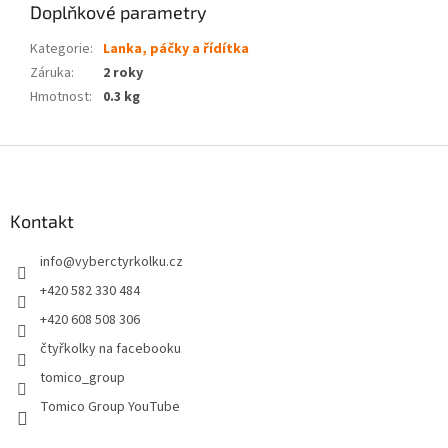
Doplňkové parametry
Kategorie
:
Lanka, páčky a řídítka
Záruka
:
2 roky
Hmotnost
:
0.3 kg
Z
á
p
a
Kontakt
t
info
@
vyberctyrkolku.cz
í
+420 582 330 484
+420 608 508 306
čtyřkolky na facebooku
tomico_group
Tomico Group YouTube