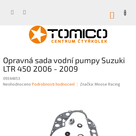
Přejít
na
obsah
NÁKUP
KOŠÍK
Opravná sada vodní pumpy Suzuki
LTR 450 2006 - 2009
09344853
Průměrné
Neohodnoceno
Podrobnosti hodnocení
Značka:
Moose Racing
hodnocení
produktu
je
0,0
z
5
hvězdiček.