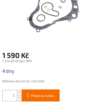
1 590 Kč
1 314,05 Kč bez DPH
Měrná
4 dny
cena:
Můžeme doručit do:
14.8.2026
Přidat do košíku