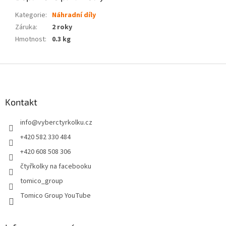
Kategorie
:
Náhradní díly
Záruka
:
2 roky
Hmotnost
:
0.3 kg
Z
á
p
a
Kontakt
t
info
@
vyberctyrkolku.cz
í
+420 582 330 484
+420 608 508 306
čtyřkolky na facebooku
tomico_group
Tomico Group YouTube