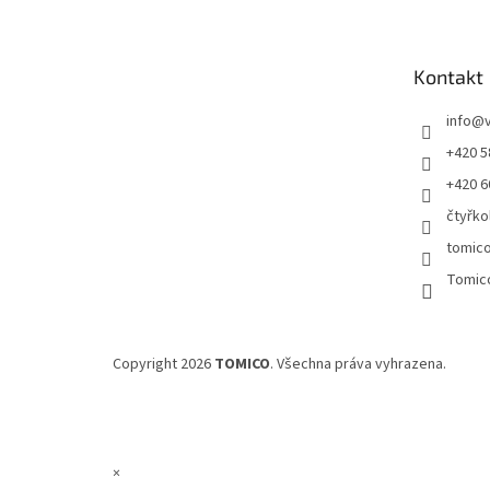
p
a
t
Kontakt
í
info
@
+420 5
+420 6
čtyřko
tomic
Tomic
Copyright 2026
TOMICO
. Všechna práva vyhrazena.
×