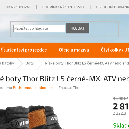
JAK NAKUPOVAT
PODMÍNKY NÁKUPU ESSOX
OBCHODNÍ PODMÍN
HLEDAT
říslušentsví pro jezdce
Oleje a maziva
Čtyřkolky / U
a batohy
Boty
Nízké boty Thor Blitz LS černé-MX, ATV nebo endu
é boty Thor Blitz LS černé-MX, ATV ne
né
noceno
Podrobnosti hodnocení
Značka:
Thor
ní
u
3 490 Kč
2 81
2 322,31
Měrná
Skla
ek.
cena: