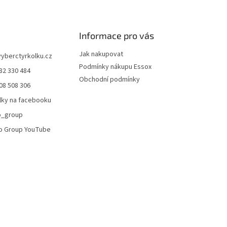
Informace pro vás
Jak nakupovat
vyberctyrkolku.cz
Podmínky nákupu Essox
82 330 484
Obchodní podmínky
08 508 306
lky na facebooku
o_group
o Group YouTube