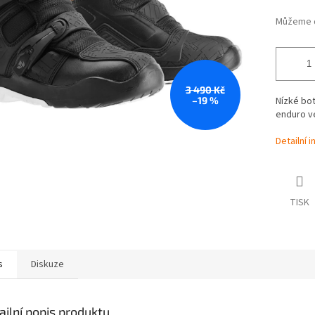
Můžeme d
3 490 Kč
–19 %
Nízké bot
enduro ve
Detailní 
TISK
s
Diskuze
ailní popis produktu