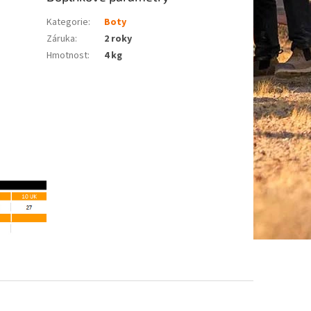
Kategorie
:
Boty
Záruka
:
2 roky
Hmotnost
:
4 kg