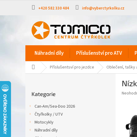
Přejít
na
+420 582 330 484
info@vyberctyrkolku.cz
obsah
Náhradní díly
Příslušenství pro ATV
P
Domů
Příslušentsví pro jezdce
Oblečení, tašky 
P
Nízk
o
Přeskočit
s
Průměr
Neohod
Kategorie
kategorie
t
hodnoce
r
produkt
Can-Am/Sea-Doo 2026
a
je
Čtyřkolky / UTV
0,0
n
z
Motocykly
n
5
í
Náhradní díly
hvězdič