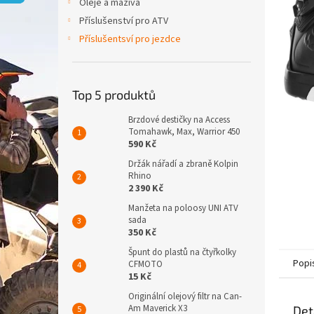
p
Oleje a maziva
a
Příslušenství pro ATV
n
Příslušentsví pro jezdce
e
l
Top 5 produktů
Brzdové destičky na Access
Tomahawk, Max, Warrior 450
590 Kč
Držák nářadí a zbraně Kolpin
Rhino
2 390 Kč
Manžeta na poloosy UNI ATV
sada
350 Kč
Špunt do plastů na čtyřkolky
Popi
CFMOTO
15 Kč
Originální olejový filtr na Can-
Am Maverick X3
Det