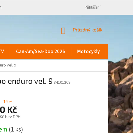
KY
Přihlášení
NÁKUPNÍ
Prázdný košík
KOŠÍK
TV
Can-Am/Sea-Doo 2026
Motocykly
Kontakty
ro vel. 9
bo enduro vel. 9
34101209
–19 %
0 Kč
 Kč bez DPH
dem
(1 ks)