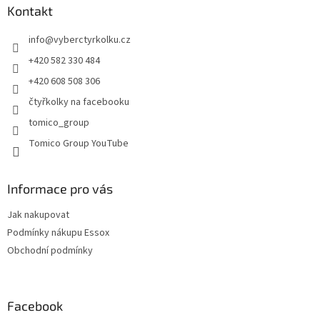
a
Kontakt
t
info
@
vyberctyrkolku.cz
í
+420 582 330 484
+420 608 508 306
čtyřkolky na facebooku
tomico_group
Tomico Group YouTube
Informace pro vás
Jak nakupovat
Podmínky nákupu Essox
Obchodní podmínky
Facebook