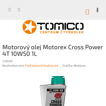
Přejít
na
obsah
NÁKUP
KOŠÍK
Motorový olej Motorex Cross Power
4T 10W50 1L
124184
Průměrné
Neohodnoceno
Podrobnosti hodnocení
Značka:
Motorex
hodnocení
produktu
je
0,0
z
5
hvězdiček.