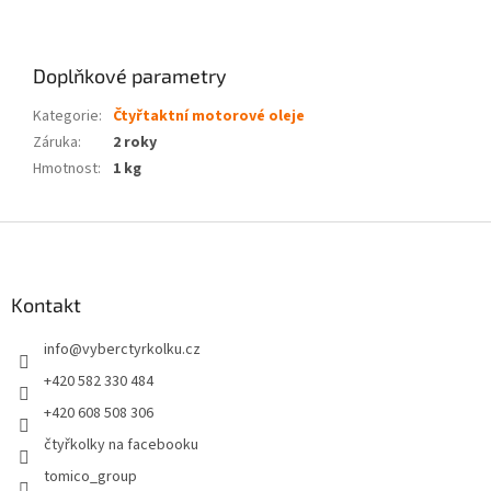
Doplňkové parametry
Kategorie
:
Čtyřtaktní motorové oleje
Záruka
:
2 roky
Hmotnost
:
1 kg
Z
á
p
a
Kontakt
t
info
@
vyberctyrkolku.cz
í
+420 582 330 484
+420 608 508 306
čtyřkolky na facebooku
tomico_group