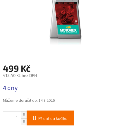
499 Kč
412,40 Kč bez DPH
Měrná
4 dny
cena:
Můžeme doručit do:
14.8.2026
Přidat do košíku