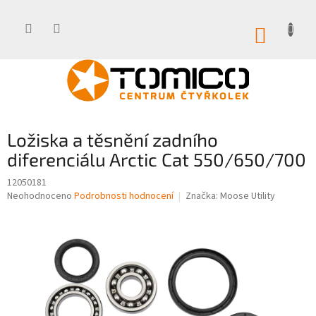
Přejít
na
obsah
NÁKUP
KOŠÍK
Ložiska a těsnění zadního
diferenciálu Arctic Cat 550/650/700
12050181
Průměrné
Neohodnoceno
Podrobnosti hodnocení
Značka:
Moose Utility
hodnocení
produktu
je
0,0
z
5
hvězdiček.