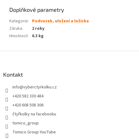
Doplňkové parametry
Kategorie
:
Podvozek, uložení a ložiska
Záruka
:
2 roky
Hmotnost
:
0.3 kg
Z
á
p
a
Kontakt
t
info
@
vyberctyrkolku.cz
í
+420 582 330 484
+420 608 508 306
čtyřkolky na facebooku
tomico_group
Tomico Group YouTube