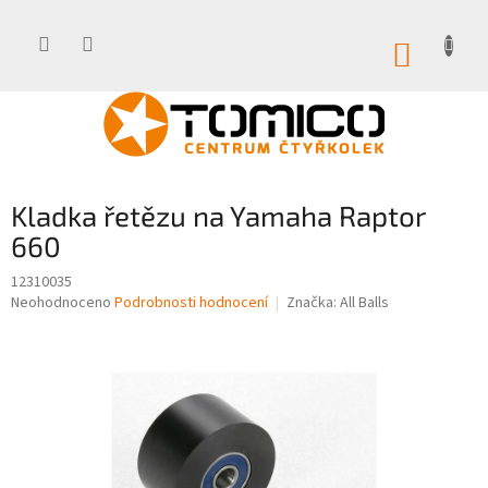
Přejít
na
obsah
NÁKUP
KOŠÍK
Kladka řetězu na Yamaha Raptor
660
12310035
Průměrné
Neohodnoceno
Podrobnosti hodnocení
Značka:
All Balls
hodnocení
produktu
je
0,0
z
5
hvězdiček.