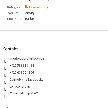
Kategorie
:
Řetězové sady
Záruka
:
2 roky
Hmotnost
:
0.3 kg
Z
á
p
a
Kontakt
t
info
@
vyberctyrkolku.cz
í
+420 582 330 484
+420 608 508 306
čtyřkolky na facebooku
tomico_group
Tomico Group YouTube