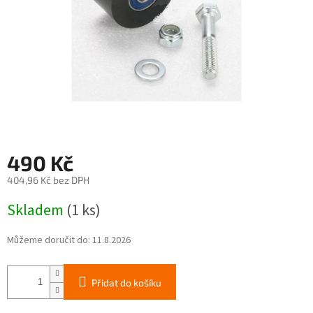
490 Kč
404,96 Kč bez DPH
Měrná
Skladem
(1 ks)
cena:
Můžeme doručit do:
11.8.2026
Přidat do košíku